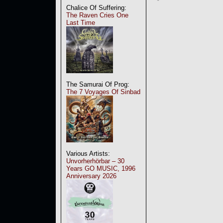
Chalice Of Suffering:
The Raven Cries One
Last Time
The Samurai Of Prog:
The 7 Voyages Of Sinbad
Various Artists:
Unvorherhörbar – 30
Years GO MUSIC, 1996
Anniversary 2026