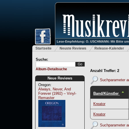
Lese-Empfehlung: O. USCHMANN: Mit Bitte um Ve
Startseite
Neuste Reviews
Release-Kalender
Suche:
Album-Detailsuche
Anzahl Treffer: 2
Neue Reviews
Suchparameter a
Oregon:
Always, Never, And
Band/Künstler
Forever (1992) – Vinyl-
Remaster
Kreator
Kreator
Suchparameter a