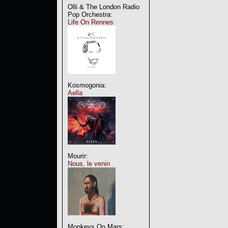
Olli & The London Radio
Pop Orchestra:
Life On Rennes
Kosmogonia:
Aella
Mourir:
Nous, le venin
Monkeys On Mars: