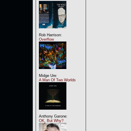
Rob Harrison:
Overflow
Midge Ure:
A Man Of Two Worlds
Anthony Garone:
OK, But Why?