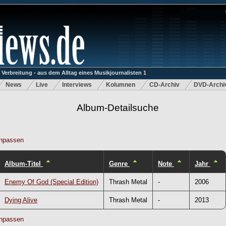
rbreitung - aus dem Alltag eines Musikjournalisten 1
News
Live
Interviews
Kolumnen
CD-Archiv
DVD-Archi
Album-Detailsuche
npassen
Album-Titel
Genre
Note
Jahr
Enemy Of God (Special Edition)
Thrash Metal
-
2006
Dying Alive
Thrash Metal
-
2013
npassen