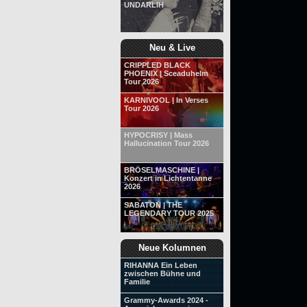
UNDARLIH
Neu & Live
CRIPPLED BLACK
PHOENIX | Sceaduhelm
Tour 2026
KARNIVOOL | In Verses
Tour 2026
HYPOCRISY | Mass
Hallucination Tour 2026
BRÖSELMASCHINE |
Konzert in Lichtentanne
2026
SABATON | THE
LEGENDARY TOUR 2025
Neue Kolumnen
RIHANNA Ein Leben
zwischen Bühne und
Familie
Grammy-Awards 2024 -