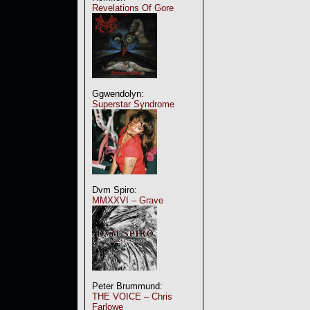
Revelations Of Gore
Ggwendolyn:
Superstar Syndrome
Dvm Spiro:
MMXXVI – Grave
Peter Brummund:
THE VOICE – Chris
Farlowe