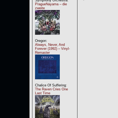
Symphony Orchestra:
PragueNayama – die
zweite
Oregon:
Always, Never, And
Forever (1992) – Vinyl-
Remaster
Chalice Of Suffering:
The Raven Cries One
Last Time