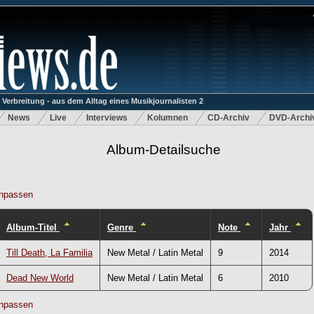
rbreitung - aus dem Alltag eines Musikjournalisten 2
News
Live
Interviews
Kolumnen
CD-Archiv
DVD-Archi
Album-Detailsuche
npassen
Album-Titel
Genre
Note
Jahr
Till Death, La Familia
New Metal / Latin Metal
9
2014
Dead New World
New Metal / Latin Metal
6
2010
npassen