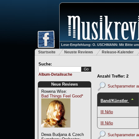
Lese-Empfehlung: O. USCHMANN: Mit Bitte um Ve
Startseite
Neuste Reviews
Release-Kalender
Suche:
Album-Detailsuche
Anzahl Treffer: 2
Neue Reviews
Suchparameter a
Rowena Wise:
Bad Things Feel Good*
Band/Künstler
Ill Niño
Ill Niño
Dewa Budjana & Czech
Suchparameter a