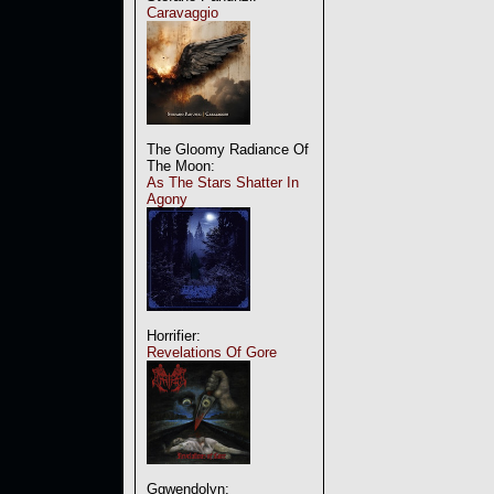
Caravaggio
The Gloomy Radiance Of
The Moon:
As The Stars Shatter In
Agony
Horrifier:
Revelations Of Gore
Ggwendolyn: