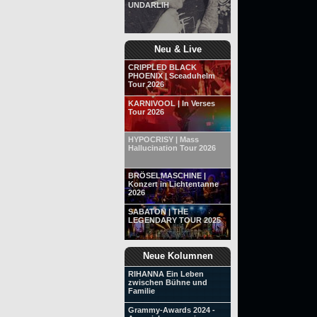
UNDARLIH
Neu & Live
CRIPPLED BLACK
PHOENIX | Sceaduhelm
Tour 2026
KARNIVOOL | In Verses
Tour 2026
HYPOCRISY | Mass
Hallucination Tour 2026
BRÖSELMASCHINE |
Konzert in Lichtentanne
2026
SABATON | THE
LEGENDARY TOUR 2025
Neue Kolumnen
RIHANNA Ein Leben
zwischen Bühne und
Familie
Grammy-Awards 2024 -