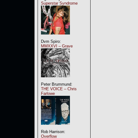
Superstar Syndrome
Dvm Spiro:
MMXXVI – Grave
Peter Brummund:
THE VOICE – Chris
Farlowe
Rob Harrison:
Overflow