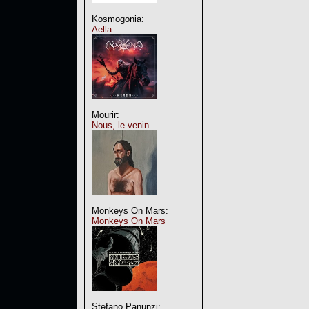
Kosmogonia:
Aella
Mourir:
Nous, le venin
Monkeys On Mars:
Monkeys On Mars
Stefano Panunzi: