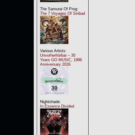
The Samurai Of Prog:
The 7 Voyages Of Sinbad
Various Artists:
Unvorherhörbar – 30
Years GO MUSIC, 1996
Anniversary 2026
Nightshade:
In Essence Divided