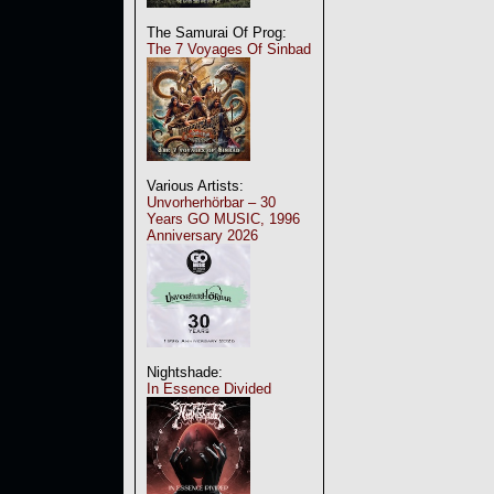
The Samurai Of Prog:
The 7 Voyages Of Sinbad
Various Artists:
Unvorherhörbar – 30
Years GO MUSIC, 1996
Anniversary 2026
Nightshade:
In Essence Divided