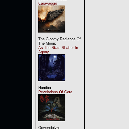
Caravaggio
The Gloomy Radiance Of
The Moon:
As The Stars Shatter In
Agony
Horrifier:
Revelations Of Gore
Ggwendolyn: