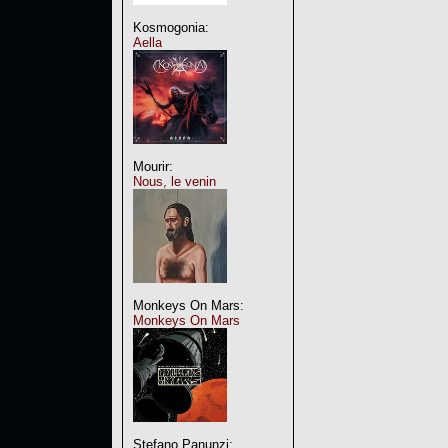
Kosmogonia:
Aella
Mourir:
Nous, le venin
Monkeys On Mars:
Monkeys On Mars
Stefano Panunzi: