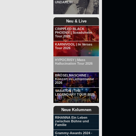
UNDARLIH
Neu & Live
CRIPPLED BLACK
PHOENIX | Sceaduhelm
Tour 2026
KARNIVOOL | In Verses
Tour 2026
HYPOCRISY | Mass
Hallucination Tour 2026
BRÖSELMASCHINE |
Konzert in Lichtentanne
2026
SABATON | THE
LEGENDARY TOUR 2025
Neue Kolumnen
RIHANNA Ein Leben
zwischen Bühne und
Familie
Grammy-Awards 2024 -