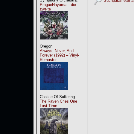
Symphony Orchestra:
Suchparameter a
PragueNayama – die
zweite
Oregon:
Always, Never, And
Forever (1992) – Vinyl-
Remaster
Chalice Of Suffering:
The Raven Cries One
Last Time