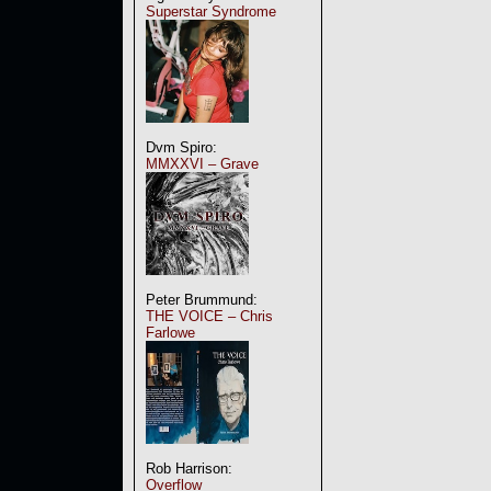
Superstar Syndrome
Dvm Spiro:
MMXXVI – Grave
Peter Brummund:
THE VOICE – Chris
Farlowe
Rob Harrison:
Overflow