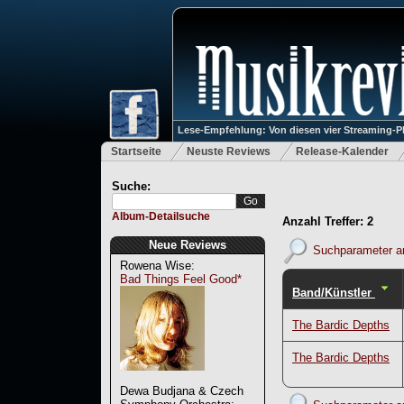
Lese-Empfehlung: Von diesen vier Streaming-P
Startseite
Neuste Reviews
Release-Kalender
Suche:
Album-Detailsuche
Anzahl Treffer: 2
Neue Reviews
Suchparameter a
Rowena Wise:
Bad Things Feel Good*
Band/Künstler
The Bardic Depths
The Bardic Depths
Dewa Budjana & Czech