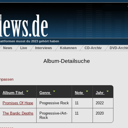
lattformen musst du 2023 gehört haben
News
Live
Interviews
Kolumnen
CD-Archiv
DVD-Archi
Album-Detailsuche
npassen
Album-Titel
Genre
Note
Jahr
Promises Of Hope
Progressive Rock
11
2022
The Bardic Depths
Progressive-/Art-
11
2020
Rock