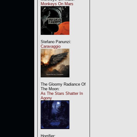
Monkeys On Mars
Stefano Panunzi:
Caravaggio
The Gloomy Radiance Of
The Moon:
As The Stars Shatter In
Agony
Horrifier: