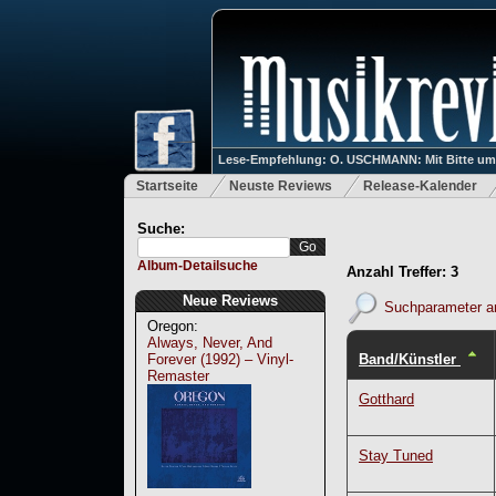
Lese-Empfehlung: O. USCHMANN: Mit Bitte um Ve
Startseite
Neuste Reviews
Release-Kalender
Suche:
Album-Detailsuche
Anzahl Treffer: 3
Neue Reviews
Suchparameter a
Oregon:
Always, Never, And
Band/Künstler
Forever (1992) – Vinyl-
Remaster
Gotthard
Stay Tuned