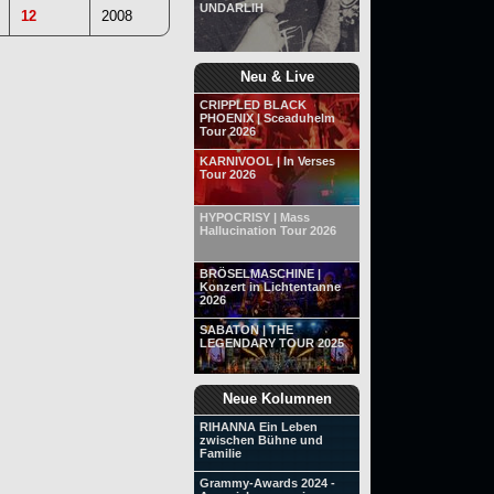
UNDARLIH
12
2008
Neu & Live
CRIPPLED BLACK
PHOENIX | Sceaduhelm
Tour 2026
KARNIVOOL | In Verses
Tour 2026
HYPOCRISY | Mass
Hallucination Tour 2026
BRÖSELMASCHINE |
Konzert in Lichtentanne
2026
SABATON | THE
LEGENDARY TOUR 2025
Neue Kolumnen
RIHANNA Ein Leben
zwischen Bühne und
Familie
Grammy-Awards 2024 -