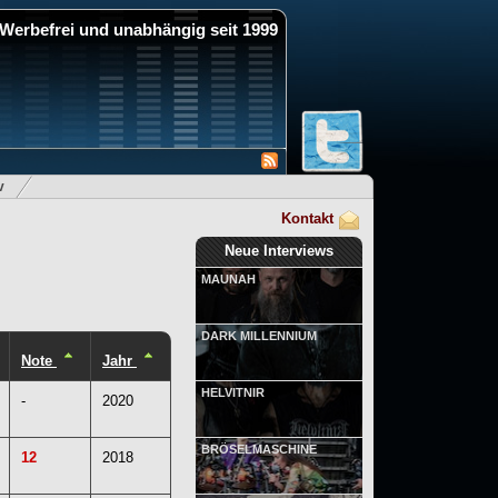
Werbefrei und unabhängig seit 1999
v
Kontakt
Neue Interviews
MAUNAH
DARK MILLENNIUM
Note
Jahr
HELVITNIR
-
2020
BRÖSELMASCHINE
12
2018