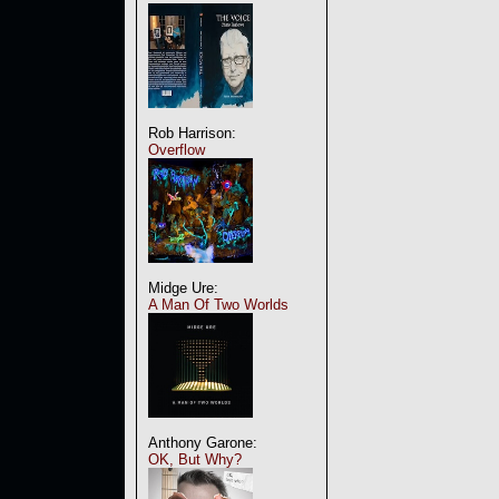
Rob Harrison:
Overflow
Midge Ure:
A Man Of Two Worlds
Anthony Garone:
OK, But Why?