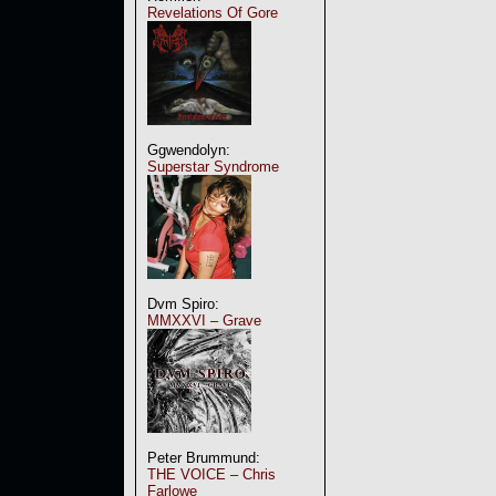
Revelations Of Gore
Ggwendolyn:
Superstar Syndrome
Dvm Spiro:
MMXXVI – Grave
Peter Brummund:
THE VOICE – Chris
Farlowe