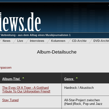
rbreitung - aus dem Alltag eines Musikjournalisten 1
News
Live
Interviews
Kolumnen
CD-Archiv
DVD-Archi
Album-Detailsuche
npassen
Album-Titel
Genre
The Eyes Of A Tiger - A Gotthard
Hardrock / Akustisch
Tribute To Our Unforgotten Friend!
Stay Tuned
All-Star-Project zwischen
(Hard-)Rock, Pop und Jazz