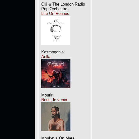
Olli & The London Radio
Pop Orchestra:
Life On Rennes
Kosmogonia:
Aella
Mourir:
Nous, le venin
Monkeys On Mars: