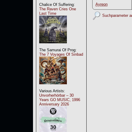
Ayreon
Chalice Of Suffering:
The Raven Cries One
Last Time
Suchparameter a
The Samurai Of Prog:
The 7 Voyages Of Sinbad
Various Artists:
Unvorherhörbar – 30
Years GO MUSIC, 1996
Anniversary 2026