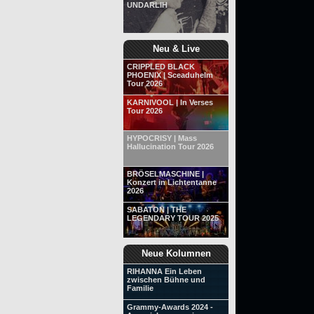
UNDARLIH
Neu & Live
CRIPPLED BLACK
PHOENIX | Sceaduhelm
Tour 2026
KARNIVOOL | In Verses
Tour 2026
HYPOCRISY | Mass
Hallucination Tour 2026
BRÖSELMASCHINE |
Konzert in Lichtentanne
2026
SABATON | THE
LEGENDARY TOUR 2025
Neue Kolumnen
RIHANNA Ein Leben
zwischen Bühne und
Familie
Grammy-Awards 2024 -