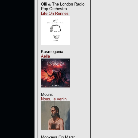
Olli & The London Radio
Pop Orchestra:
Life On Rennes
Kosmogonia:
Aella
Mourir:
Nous, le venin
Monkeys On Mars: