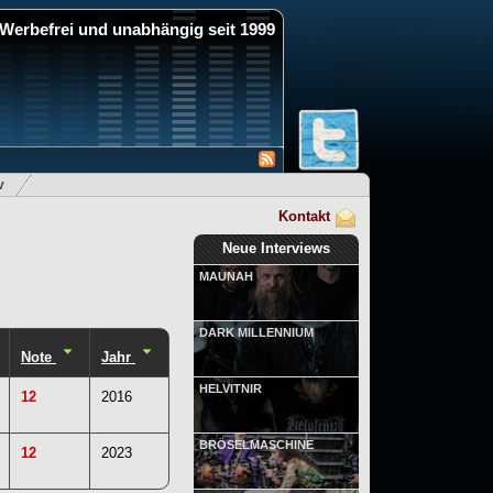
Werbefrei und unabhängig seit 1999
v
Kontakt
Neue Interviews
MAUNAH
DARK MILLENNIUM
Note
Jahr
HELVITNIR
12
2016
BRÖSELMASCHINE
12
2023