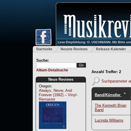
Lese-Empfehlung: O. USCHMANN: Mit Bitte um Ve
Startseite
Neuste Reviews
Release-Kalender
Suche:
Album-Detailsuche
Anzahl Treffer: 2
Neue Reviews
Suchparameter a
Oregon:
Always, Never, And
Band/Künstler
Forever (1992) – Vinyl-
Remaster
The Kenneth Brian
Band
Lucinda Williams