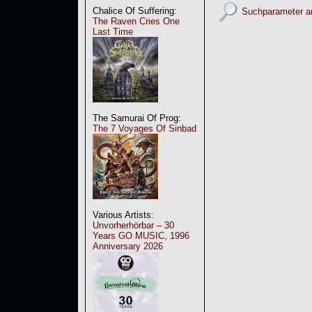
Chalice Of Suffering:
Suchparameter a
The Raven Cries One
Last Time
The Samurai Of Prog:
The 7 Voyages Of Sinbad
Various Artists:
Unvorherhörbar – 30
Years GO MUSIC, 1996
Anniversary 2026