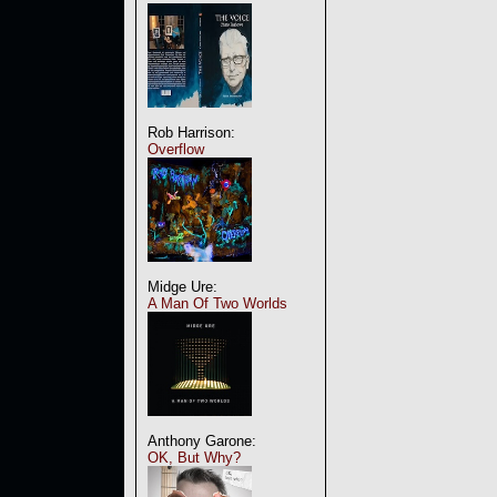
Rob Harrison:
Overflow
Midge Ure:
A Man Of Two Worlds
Anthony Garone:
OK, But Why?