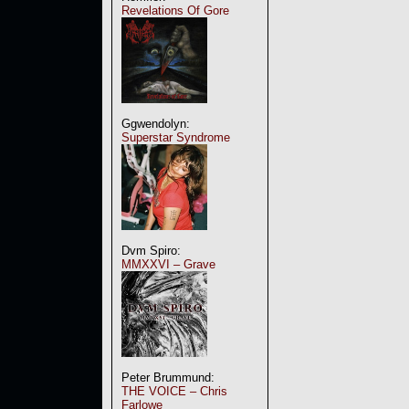
Revelations Of Gore
Ggwendolyn:
Superstar Syndrome
Dvm Spiro:
MMXXVI – Grave
Peter Brummund:
THE VOICE – Chris
Farlowe