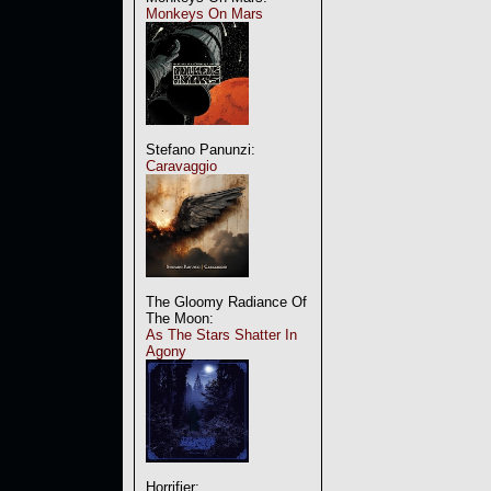
Monkeys On Mars
Stefano Panunzi:
Caravaggio
The Gloomy Radiance Of
The Moon:
As The Stars Shatter In
Agony
Horrifier: