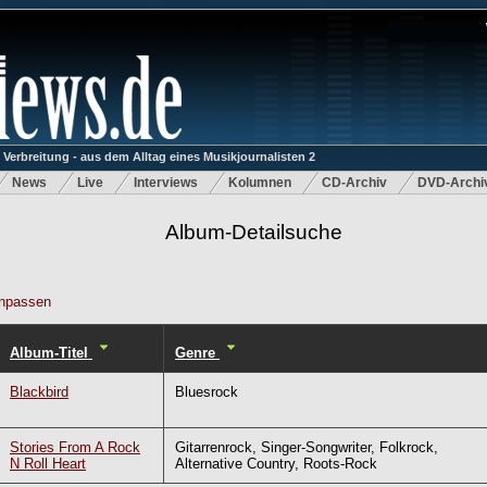
rbreitung - aus dem Alltag eines Musikjournalisten 2
News
Live
Interviews
Kolumnen
CD-Archiv
DVD-Archi
Album-Detailsuche
npassen
Album-Titel
Genre
Blackbird
Bluesrock
Stories From A Rock
Gitarrenrock, Singer-Songwriter, Folkrock,
N Roll Heart
Alternative Country, Roots-Rock