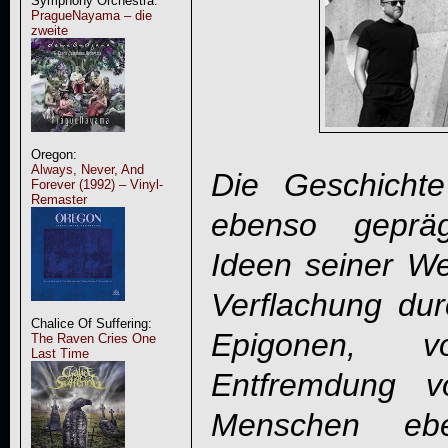
Symphony Orchestra:
PragueNayama – die
zweite
Oregon:
Always, Never, And
Die Geschicht
Forever (1992) – Vinyl-
Remaster
ebenso gepräg
Ideen seiner We
Verflachung dur
Chalice Of Suffering:
Epigonen, v
The Raven Cries One
Last Time
Entfremdung 
Menschen eb