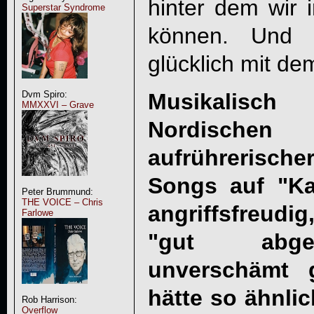
hinter dem wir i
Superstar Syndrome
können. Und 
glücklich mit de
Musikalisc
Dvm Spiro:
MMXXVI – Grave
Nordische
aufrührerisch
Songs auf "Ka
Peter Brummund:
THE VOICE – Chris
angriffsfreud
Farlowe
"gut abge
unverschämt 
hätte so ähnli
Rob Harrison:
Overflow