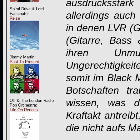
ausdrucksstar
Spiral Drive & Lord
allerdings auch
Fascinator:
Reise
in denen LVR (G
(Gitarre, Bass 
ihren Unm
Jimmy Martin:
Past To Present
Ungerechtigke
somit im Black M
Botschaften tra
wissen, was d
Olli & The London Radio
Pop Orchestra:
Life On Rennes
Kraftakt antreib
die nicht aufs Ma