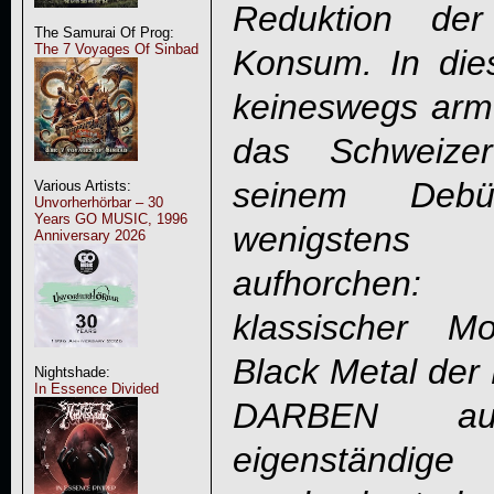
Reduktion de
The Samurai Of Prog:
The 7 Voyages Of Sinbad
Konsum. In di
keineswegs arm
das Schweiz
seinem Debü
Various Artists:
Unvorherhörbar – 30
Years GO MUSIC, 1996
wenigstens 
Anniversary 2026
aufhorchen: 
klassischer M
Black Metal der 
Nightshade:
In Essence Divided
DARBEN auf
eigenständige