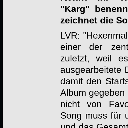
"Karg" benenn
zeichnet die S
LVR: "Hexenmal" 
einer der zen
zuletzt, weil e
ausgearbeitete
damit den Start
Album gegeben 
nicht von Favo
Song muss für u
und das Gesamtbi