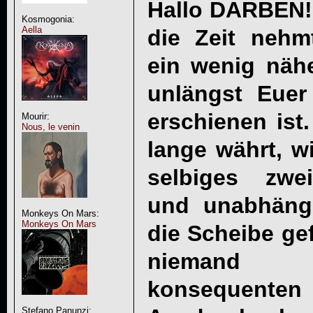
Hallo DARBEN!
Kosmogonia:
Aella
die Zeit nehm
ein wenig nähe
unlängst Euer
erschienen ist
Mourir:
Nous, le venin
lange währt, wi
selbiges zwe
und unabhäng
Monkeys On Mars:
Monkeys On Mars
die Scheibe ge
niemand 
konsequent
Stefano Panunzi: