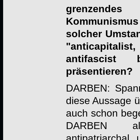
grenzende
Kommunismus h
solcher Umsta
"anticapitali
antifascist
präsentieren?
DARBEN: Spann
diese Aussage ü
auch schon begeg
DARBEN als a
antipatriarchal 