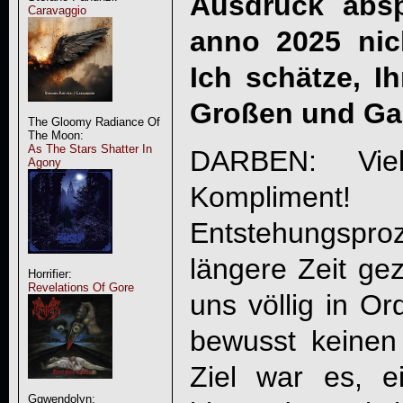
Ausdruck absp
Caravaggio
anno 2025 nich
Ich schätze, I
Großen und Ga
The Gloomy Radiance Of
The Moon:
As The Stars Shatter In
DARBEN: Vie
Agony
Komplim
Entstehungsproz
längere Zeit ge
Horrifier:
Revelations Of Gore
uns völlig in Or
bewusst keine
Ziel war es, e
Ggwendolyn: