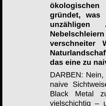
ökologisch
gründet, was 
unzähligen 
Nebelschle
verschneiter 
Naturlandschaft
das eine zu na
DARBEN: Nein, d
naive Sichtwei
Black Metal z
vielschichtig –