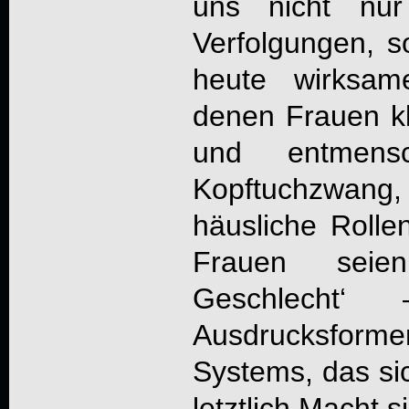
uns nicht nur
Verfolgungen, s
heute wirksam
denen Frauen kle
und entmens
Kopftuchzwang
häusliche Rolle
Frauen seie
Geschlecht
Ausdrucksforme
Systems, das sich
letztlich Macht si