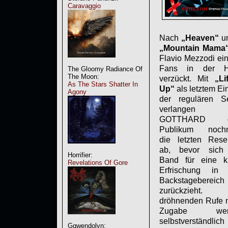
Caravaggio
Nach
„Heaven“
u
„Mountain Mama
Flavio Mezzodi ei
Fans in der
H
The Gloomy Radiance Of
The Moon:
verzückt. Mit
„Li
As The Stars Shatter In
Up“
als letztem Ei
Agony
der regulären Set
verlangen
GOTTHARD 
Publikum noch
die letzten Rese
ab, bevor sich
Horrifier:
Band für eine k
Revelations Of Gore
Erfrischung in
Backstagebereich
zurückzieht. 
dröhnenden Rufe 
Zugabe wer
selbstverständlich
Ggwendolyn: