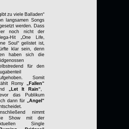
ibt zu viele Balladen“
von langsamen Songs
gesetzt werden. Dass
ier noch nicht der
ega-Hit „One Life,
ne Soul“ gelistet ist,
ürfte klar sein, denn
en haben sich die
idgenossen
elbstredend für den
ugabenteil
ufgehoben. Somit
ählt Romy
„Fallen“
und
„Let It Rain“
,
evor das Publikum
ich dann für
„Angel“
ntscheidet.
nschließend nimmt
ie Show mit der
ktuellen Single