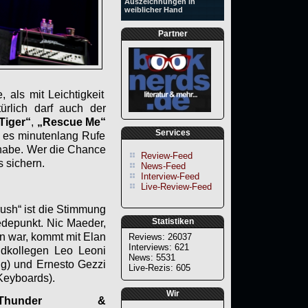
Auszeichnungen in
weiblicher Hand
Partner
als mit Leichtigkeit
ürlich darf auch der
Tiger“
,
„Rescue Me“
Services
 es minutenlang Rufe
t habe. Wer die Chance
Review-Feed
s sichern.
News-Feed
Interview-Feed
Live-Review-Feed
ush“ ist die Stimmung
Statistiken
depunkt. Nic Maeder,
n war, kommt mit Elan
Reviews: 26037
Interviews: 621
andkollegen Leo Leoni
News: 5531
ug) und Ernesto Gezzi
Live-Rezis: 605
Keyboards).
Wir
Thunder &