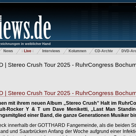
eichnungen in weiblicher Hand
News
Live
Interviews
Kolumnen
CD-Archiv
DVD-Arc
 Stereo Crush Tour 2025 - RuhrCongress Bochum 
 Stereo Crush Tour 2025 - RuhrCongress Bochum 
 mit ihrem neuen Album „Stereo Crush“ Halt im RuhrCo
Kult-Rocker Y & T um Dave Meniketti, „Last Man Standi
smitglied einer Band, die ganze Generationen Musiker bis 
eck innerhalb der GOTTHARD Fangemeinde, als die beiden Sta
land und Saarbrücken Anfang der Woche aufgrund einer Infekti