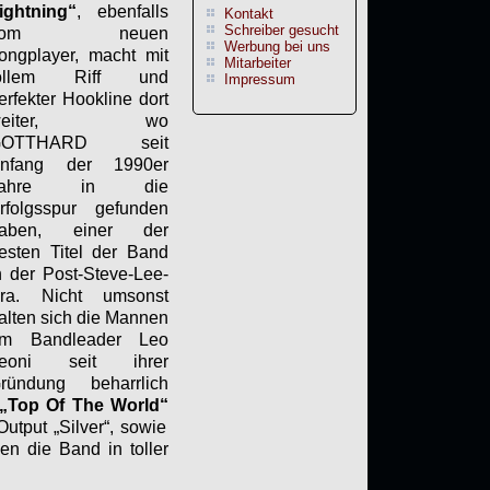
ightning“
, ebenfalls
Kontakt
Schreiber gesucht
vom neuen
Werbung bei uns
ongplayer, macht mit
Mitarbeiter
ollem Riff und
Impressum
erfekter Hookline dort
weiter, wo
GOTTHARD seit
nfang der 1990er
Jahre in die
rfolgsspur gefunden
aben, einer der
esten Titel der Band
n der Post-Steve-Lee-
ra. Nicht umsonst
alten sich die Mannen
m Bandleader Leo
eoni seit ihrer
ründung beharrlich
„Top Of The World“
tput „Silver“, sowie
n die Band in toller