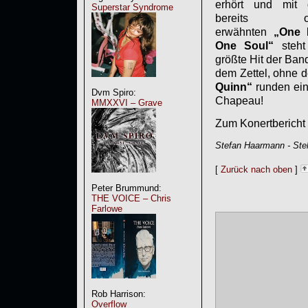
erhört und mit
Superstar Syndrome
bereits o
erwähnten
„One L
One Soul“
steht
größte Hit der Ban
dem Zettel, ohne
Quinn“
runden ein
Dvm Spiro:
Chapeau!
MMXXVI – Grave
Zum Konertbericht
Stefan Haarmann - Stel
[
Zurück nach oben
]
Peter Brummund:
THE VOICE – Chris
Farlowe
Rob Harrison:
Overflow