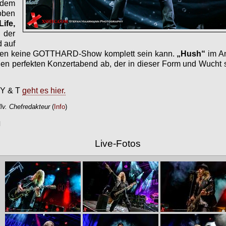
 dem
ben
ife,
 der
d auf
 den keine GOTTHARD-Show komplett sein kann.
„Hush“
im A
en perfekten Konzertabend ab, der in dieser Form und Wucht 
 Y & T
geht es hier.
lv. Chefredakteur
(
Info
)
Live-Fotos