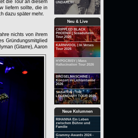
tet die Tour an diesem
UNDARLIH
efern sollte, die in
ch dazu später mehr.
Neu & Live
CRIPPLED BLACK
PHOENIX | Sceaduhelm
ahre nichts von ihrem
Tour 2026
des Gründungsmitglied
KARNIVOOL | In Verses
yman (Gitarre), Aaron
Tour 2026
HYPOCRISY | Mass
Hallucination Tour 2026
BRÖSELMASCHINE |
Konzert in Lichtentanne
2026
SABATON | THE
LEGENDARY TOUR 2025
Neue Kolumnen
RIHANNA Ein Leben
zwischen Bühne und
Familie
Grammy-Awards 2024 -