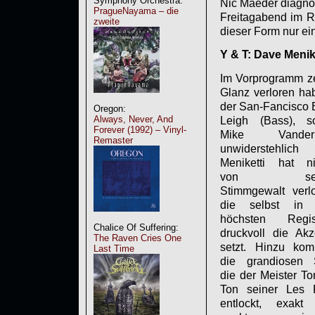
Symphony Orchestra:
Nic Maeder diagnos
PragueNayama – die
Freitagabend im R
zweite
dieser Form nur ei
Y & T: Dave Menike
Im Vorprogramm ze
Glanz verloren ha
der San-Fancisco 
Oregon:
Always, Never, And
Leigh (Bass), s
Forever (1992) – Vinyl-
Mike Vanderh
Remaster
unwiderstehlich
Meniketti hat ni
von sein
Stimmgewalt verlo
die selbst in
höchsten Regis
Chalice Of Suffering:
druckvoll die Akz
The Raven Cries One
setzt. Hinzu ko
Last Time
die grandiosen S
die der Meister To
Ton seiner Les 
entlockt, exakt