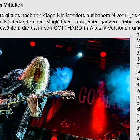
Mittelteil
Sets gibt es nach der Klage Nic Maeders auf hohem Niveau: „es g
 Niederlanden die Möglichkeit, aus einer ganzen Reihe 
szuwählen, die dann von GOTTHARD in
Akustik-Versionen um
h
M
O
d
d
E
s
Z
a
w
b
s
e
A
d
a