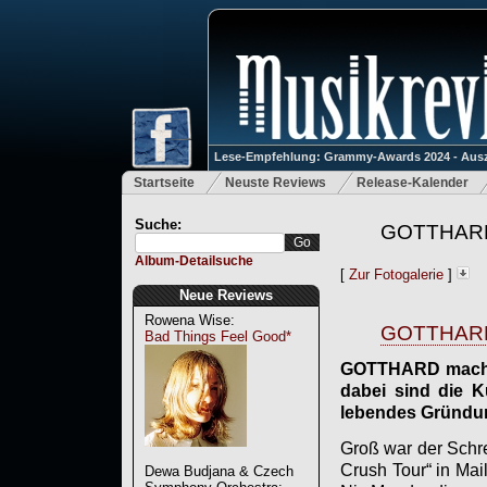
Lese-Empfehlung: Grammy-Awards 2024 - Ausz
Startseite
Neuste Reviews
Release-Kalender
Suche:
GOTTHARD |
Album-Detailsuche
[
Zur Fotogalerie
]
Neue Reviews
Rowena Wise:
GOTTHARD |
Bad Things Feel Good*
GOTTHARD machen
dabei sind die 
lebendes Gründung
Groß war der Schr
Crush Tour“ in Mai
Dewa Budjana & Czech