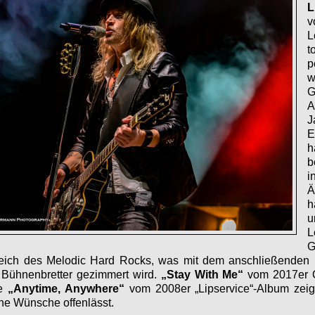
L
L
t
p
A
E
h
b
i
Ä
h
u
L
G
eich des Melodic Hard Rocks, was mit dem anschließenden
e Bühnenbretter gezimmert wird.
„Stay With Me“
vom 2017er Ou
de
„Anytime, Anywhere“
vom 2008er „Lipservice“-Album zeige
ine Wünsche offenlässt.