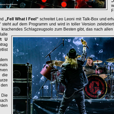
„
w
F
nd
„Fell What I Feel“
schreitet Leo Leoni mit Talk-Box und erh
“
steht auf dem Programm und wird in toller Version zelebriert
n krachendes Schlagzeugsolo zum Besten gibt, das nach allen
alle
ft U
ntrag
list
dem
mals
rven
 die
urze
 den
Die
nach
den