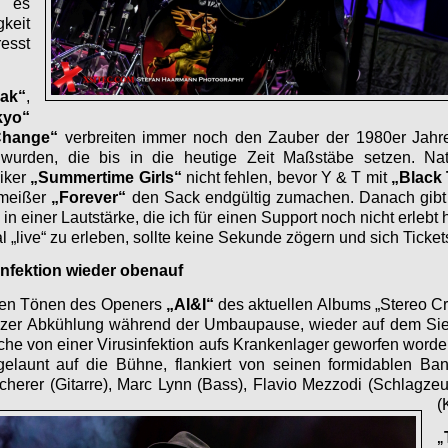
e es
gkeit
esst
ak“
,
kyo“
Change“
verbreiten immer noch den Zauber der 1980er Jahre, 
wurden, die bis in die heutige Zeit Maßstäbe setzen. Nat
iker
„Summertime Girls“
nicht fehlen, bevor Y & T mit
„Black 
meißer
„Forever“
den Sack endgültig zumachen. Danach gibt
in einer Lautstärke, die ich für einen Support noch nicht erleb
 „live“ zu erleben, sollte keine Sekunde zögern und sich Ticket
Infektion wieder obenauf
ten Tönen des Openers
„AI&I“
des aktuellen Albums „Stereo Cr
rzer Abkühlung während der Umbaupause, wieder auf dem Sie
he von einer Virusinfektion aufs Krankenlager geworfen worde
 gelaunt auf die Bühne, flankiert von seinen formidablen B
Scherer (Gitarre), Marc Lynn (Bass), Flavio Mezzodi (Schlagze
(
„