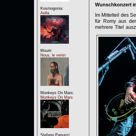
Wunschkonzert im 
Kosmogonia:
Aella
Im Mittelteil des 
für Romy aus den
mehrere Titel au
Mourir:
Nous, le venin
Monkeys On Mars:
Monkeys On Mars
Stefano Panunzi: