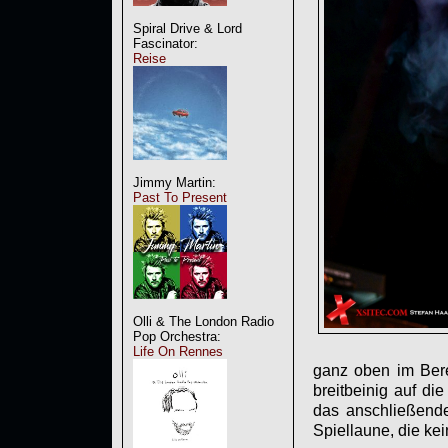
Spiral Drive & Lord
Fascinator:
Reise
Jimmy Martin:
Past To Present
Olli & The London Radio
Pop Orchestra:
Life On Rennes
ganz oben im Ber
breitbeinig auf di
das anschließen
Spiellaune, die ke