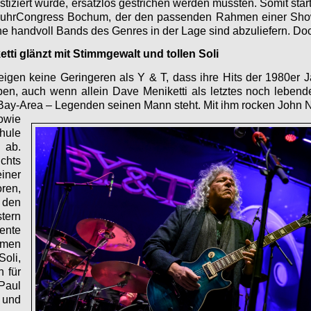
tiziert wurde, ersatzlos gestrichen werden mussten. Somit star
uhrCongress Bochum, der den passenden Rahmen einer Show li
ne handvoll Bands des Genres in der Lage sind abzuliefern. Do
tti glänzt mit Stimmgewalt und tollen Soli
igen keine Geringeren als Y & T, dass ihre Hits der 1980er J
ben, auch wenn allein Dave Meniketti als letztes noch leben
Bay-Area – Legenden seinen Mann steht.
Mit ihm rocken John N
owie
ule
 ab.
chts
er
ren,
 den
tern
ente
mmen
oli,
n für
Paul
 und