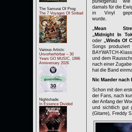
punktgenau wi
damals für die Ewi
The Samurai Of Prog:
in Vinyl gepr
The 7 Voyages Of Sinbad
wurde.
Mean Stre
„
„Midnight In To
oder
„Winds Of 
Songs produziert 
Various Artists:
BAYWATCH-Klass
Unvorherhörbar – 30
und dem Raussch
Years GO MUSIC, 1996
Anniversary 2026
nach einer Zugabe 
hat die Band einmal
Nic Maeder nach 
Schon mit den ers
der Fans, nach ku
Nightshade:
der Anfang der Woc
In Essence Divided
und sichtlich gut
(Gitarre), Freddy 