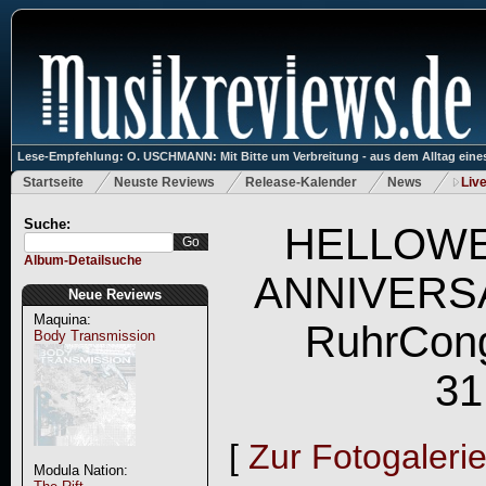
Lese-Empfehlung: O. USCHMANN: Mit Bitte um Verbreitung - aus dem Alltag eines
Startseite
Neuste Reviews
Release-Kalender
News
Liv
Suche:
HELLOWE
Album-Detailsuche
ANNIVERSA
Neue Reviews
Maquina:
RuhrCong
Body Transmission
31
[
Zur Fotogaleri
Modula Nation: