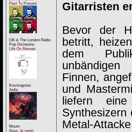
Gitarristen 
Past To Present
Bevor der H
betritt, hei
Olli & The London Radio
Pop Orchestra:
Life On Rennes
dem Publi
unbändigen 
Finnen, angef
und Masterm
Kosmogonia:
Aella
liefern ein
Synthesizern 
Metal-Attack
Mourir:
Nous, le venin