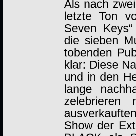
Als nach zwei
letzte Ton 
Seven Keys“ 
die sieben M
tobenden Publ
klar: Diese N
und in den H
lange nachh
zelebrieren
ausverkaufte
Show der Ext