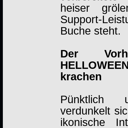
heiser gröl
Support-Lei
Buche steht.
Der Vor
HELLOWE
krachen
Pünktlich
verdunkelt si
ikonische I