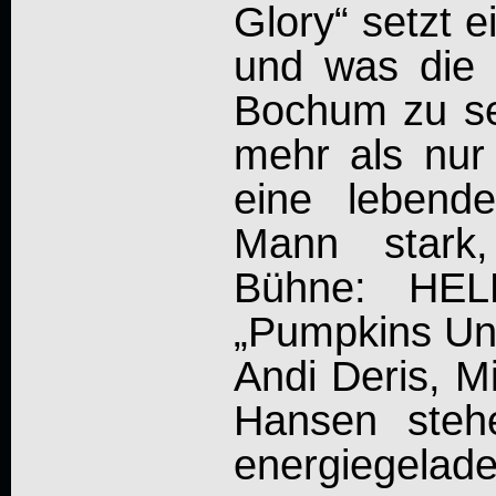
Glory“ setzt e
und was die 
Bochum zu s
mehr als nur
eine lebend
Mann stark,
Bühne: HEL
„Pumpkins Uni
Andi Deris, M
Hansen steh
energiegela