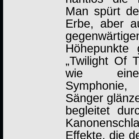
Man spürt d
Erbe, aber 
gegenwär
Höhepunkte 
„Twilight Of 
wie eine
Symphonie, 
Sänger glänze
begleitet du
Kanonensc
Effekte, die 