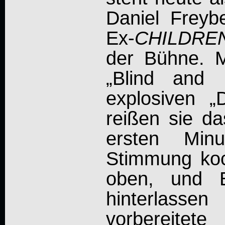
Daniel Freyb
Ex-
CHILDRE
der Bühne. 
„Blind and
explosiven 
reißen sie d
ersten Min
Stimmung koc
oben, und
hinterlass
vorbereitet