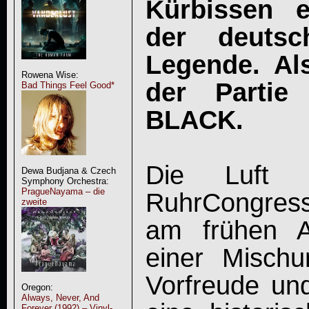
Kürbissen e
der deutsc
Legende. Al
Rowena Wise:
der Parti
Bad Things Feel Good*
BLACK.
Die Luft i
Dewa Budjana & Czech
Symphony Orchestra:
PragueNayama – die
RuhrCongress
zweite
am frühen A
einer Misch
Vorfreude un
Oregon:
Always, Never, And
Forever (1992) – Vinyl-