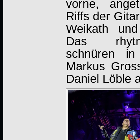
vorne, ange
Riffs der Git
Weikath und
Das rhytm
schnüren in
Markus Gros
Daniel Löble 