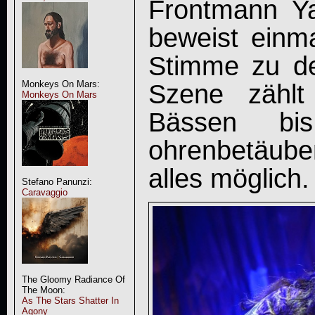
Frontmann Y
beweist einm
Stimme zu den
Szene zählt
Monkeys On Mars:
Monkeys On Mars
Bässen bis
ohrenbetäube
alles möglich.
Stefano Panunzi:
Caravaggio
The Gloomy Radiance Of
The Moon:
As The Stars Shatter In
Agony