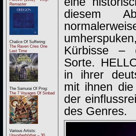
eine historis
Remaster
diesem A
normalerweis
umherspuke
Chalice Of Suffering:
Kürbisse – 
The Raven Cries One
Last Time
Sorte. HELL
in ihrer deu
mit ihnen die
The Samurai Of Prog:
The 7 Voyages Of Sinbad
der einflussr
des Genres.
Various Artists:
Unvorherhörbar – 30