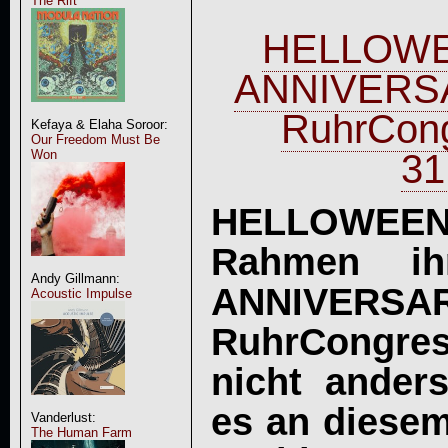
The Rift
HELLOWE
ANNIVERSA
RuhrCong
Kefaya & Elaha Soroor:
Our Freedom Must Be
31
Won
HELLOWEEN
Rahmen ih
Andy Gillmann:
ANNIVERS
Acoustic Impulse
RuhrCongr
nicht ander
es an diese
Vanderlust:
The Human Farm