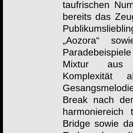
taufrischen Nu
bereits das Zeug
Publikumsliebli
„Aozora“ sowi
Paradebeispiel
Mixtur aus 
Komplexität 
Gesangsmelodie
Break nach dem
harmoniereich 
Bridge sowie da