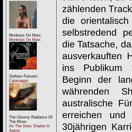
zählenden Track
die orientalis
selbstredend p
Monkeys On Mars:
Monkeys On Mars
die Tatsache, da
ausverkauften H
ins Publikum 
Stefano Panunzi:
Beginn der la
Caravaggio
währenden S
australische Fü
erreichen und
The Gloomy Radiance Of
The Moon:
30jährigen Karr
As The Stars Shatter In
Agony