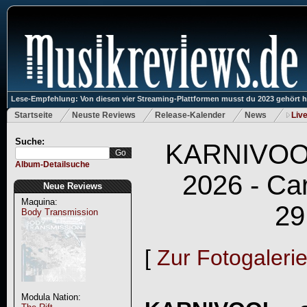
Lese-Empfehlung: Von diesen vier Streaming-Plattformen musst du 2023 gehört 
Startseite
Neuste Reviews
Release-Kalender
News
Liv
Suche:
KARNIVOOL 
Album-Detailsuche
2026 - Car
Neue Reviews
Maquina:
29
Body Transmission
[
Zur Fotogaleri
Modula Nation: