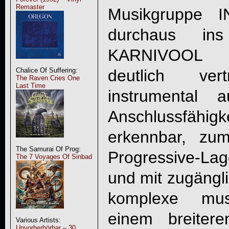
Remaster
Musikgruppe 
durchaus in
KARNIVOOL g
Chalice Of Suffering:
deutlich ve
The Raven Cries One
Last Time
instrumental 
Anschlussfähi
erkennbar, zu
The Samurai Of Prog:
Progressive-La
The 7 Voyages Of Sinbad
und mit zugängl
komplexe mus
einem breitere
Various Artists:
Unvorherhörbar – 30