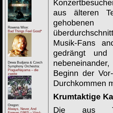
Konzertbesucher
aus älteren T
gehobenen 
Rowena Wise:
überdurchschnit
Bad Things Feel Good*
Musik-Fans an
gedrängt und 
nebeneinande
Dewa Budjana & Czech
Symphony Orchestra:
PragueNayama – die
Beginn der Vo
zweite
Durchkommen me
Krumtaktige Ka
Oregon:
Die aus To
Always, Never, And
Forever (1992) – Vinyl-