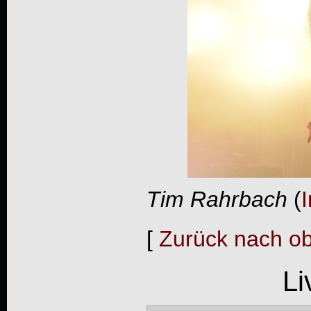
Tim Rahrbach
(
I
[
Zurück nach o
Li