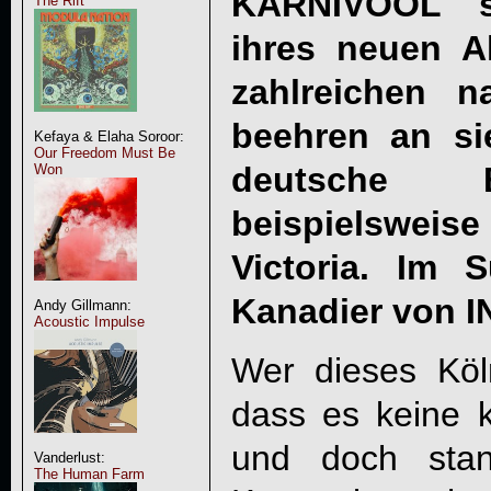
KARNIVOOL s
The Rift
ihres neuen A
zahlreichen 
beehren an si
Kefaya & Elaha Soroor:
Our Freedom Must Be
deutsche B
Won
beispielsweise
Victoria. Im 
Kanadier von 
Andy Gillmann:
Acoustic Impulse
Wer dieses Köl
dass es keine kl
und doch sta
Vanderlust:
The Human Farm