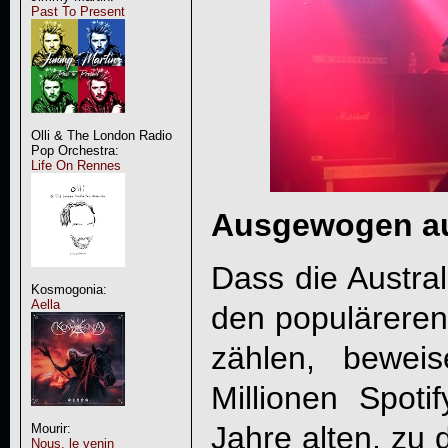
Past To Present
Olli & The London Radio
Pop Orchestra:
Life On Rennes
Ausgewogen auf
Dass die Austr
Kosmogonia:
Aella
den populäreren
zählen, bewei
Millionen Spoti
Jahre alten, zu 
Mourir:
Nous, le venin