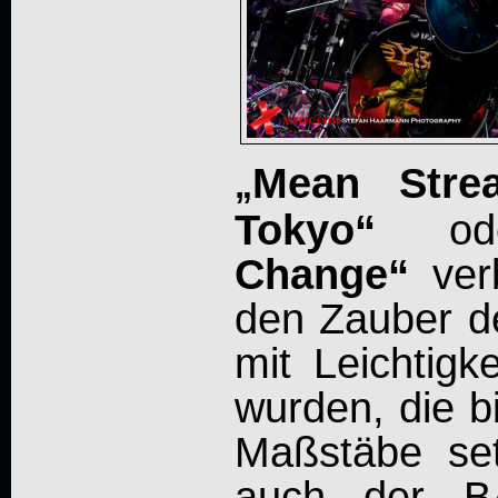
Mean Stre
„
Tokyo“
od
Change“
verb
den Zauber de
mit Leichtigk
wurden, die bi
Maßstäbe set
auch der BA