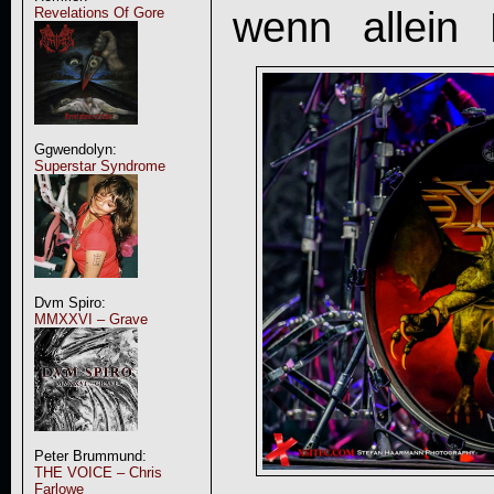
wenn allein
Revelations Of Gore
Ggwendolyn:
Superstar Syndrome
Dvm Spiro:
MMXXVI – Grave
Peter Brummund:
THE VOICE – Chris
Farlowe