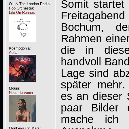
Somit startet
Olli & The London Radio
Pop Orchestra:
Freitagaben
Life On Rennes
Bochum, de
Rahmen einer 
die in dies
Kosmogonia:
Aella
handvoll Band
Lage sind abz
später mehr.
Mourir:
es an dieser 
Nous, le venin
paar Bilder 
mache ich 
Monkeys On Mars: