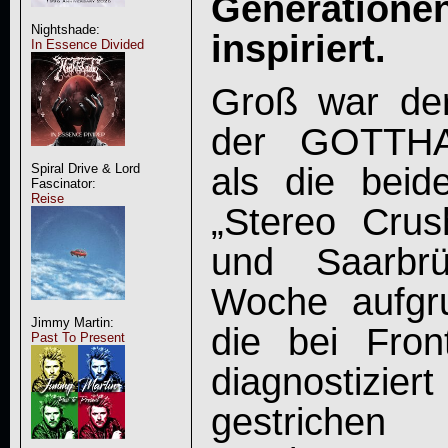
Generationen
Nightshade:
inspiriert.
In Essence Divided
Groß war der
der GOTTHA
als die beid
Spiral Drive & Lord
Fascinator:
Reise
„Stereo Crus
und Saarbr
Woche aufgru
Jimmy Martin:
die bei Fro
Past To Present
diagnostizie
gestrichen