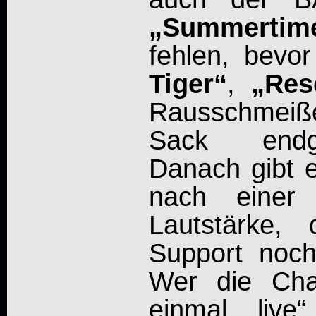
„Summertim
fehlen, bev
Tiger“
,
„Res
Rausschmei
Sack endg
Danach gibt 
nach einer
Lautstärke,
Support noch
Wer die Cha
einmal „live“