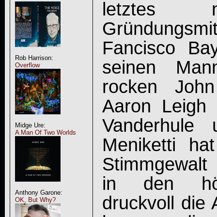
letztes 
Gründungsm
Fancisco Ba
Rob Harrison:
seinen Man
Overflow
rocken John
Aaron Leigh 
Vanderhule u
Midge Ure:
A Man Of Two Worlds
Meniketti ha
Stimmgewalt v
in den höc
Anthony Garone:
druckvoll die
OK, But Why?