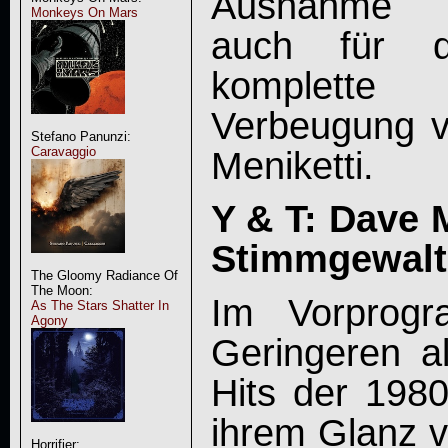
Ausnahme un
Monkeys On Mars
auch für 
komplette
Verbeugung 
Stefano Panunzi:
Caravaggio
Meniketti.
Y & T: Dave M
Stimmgewalt 
The Gloomy Radiance Of
The Moon:
Im Vorprogr
As The Stars Shatter In
Agony
Geringeren a
Hits der 1980
ihrem Glanz v
Horrifier: