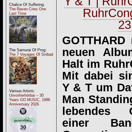
Y & T | Ruh
Chalice Of Suffering:
RuhrCong
The Raven Cries One
Last Time
23
GOTTHARD m
neuen Albu
The Samurai Of Prog:
The 7 Voyages Of Sinbad
Halt im Ruh
Mit dabei si
Y & T um Dav
Various Artists:
Man Standin
Unvorherhörbar – 30
Years GO MUSIC, 1996
Anniversary 2026
lebendes G
einer Ba