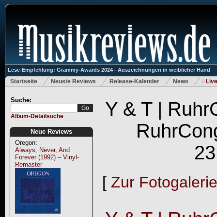
Lese-Empfehlung: Grammy-Awards 2024 - Auszeichnungen in weiblicher Hand
Startseite
Neuste Reviews
Release-Kalender
News
Liv
Suche:
Y & T | Ruh
Album-Detailsuche
RuhrCong
Neue Reviews
Oregon:
23
Always, Never, And
Forever (1992) – Vinyl-
Remaster
[
Zur Fotogaleri