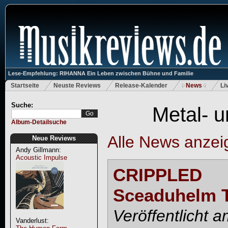
Lese-Empfehlung: RIHANNA Ein Leben zwischen Bühne und Familie
Startseite
Neuste Reviews
Release-Kalender
News
Li
Suche:
Metal- 
Album-Detailsuche
Alle News anzei
Neue Reviews
Andy Gillmann:
Acoustic Impulse
CRIPPLED
Sceaduhelm T
Veröffentlicht 
Vanderlust: