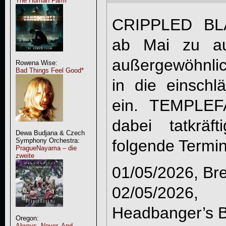
The Human Farm
CRIPPLED BL
ab Mai zu au
außergewöhnli
Rowena Wise:
Bad Things Feel Good*
in die einschl
ein. TEMPLEFA
dabei tatkräf
Dewa Budjana & Czech
folgende Termin
Symphony Orchestra:
PragueNayama – die
zweite
01/05/2026, Bre
02/05/202
Headbanger’s B
Oregon:
Always, Never, And