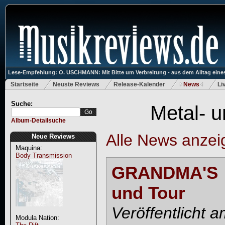
Lese-Empfehlung: O. USCHMANN: Mit Bitte um Verbreitung - aus dem Alltag eines
Startseite
Neuste Reviews
Release-Kalender
News
Li
Suche:
Metal- 
Album-Detailsuche
Alle News anzei
Neue Reviews
Maquina:
Body Transmission
GRANDMA'S 
und Tour
Veröffentlicht 
Modula Nation: