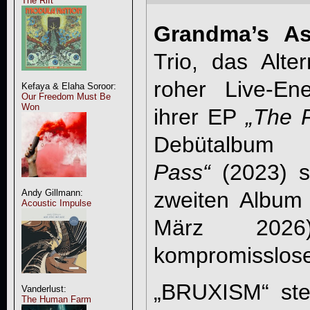
The Rift
Grandma’s A
Trio, das Alte
roher Live-En
Kefaya & Elaha Soroor:
Our Freedom Must Be
Won
ihrer EP
„The 
Debütalbum
Pass“
(2023) s
zweiten Album
Andy Gillmann:
Acoustic Impulse
März 2026
kompromissloser
„BRUXISM“ steh
Vanderlust:
The Human Farm