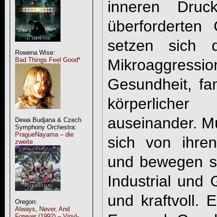
inneren Druc
überforderten G
setzen sich d
Rowena Wise:
Bad Things Feel Good*
Mikroaggress
Gesundheit, fam
körperlic
auseinander. Mu
Dewa Budjana & Czech
Symphony Orchestra:
PragueNayama – die
sich von ihre
zweite
und bewegen si
Industrial und 
und kraftvoll. 
Oregon:
Always, Never, And
Forever (1992) – Vinyl-