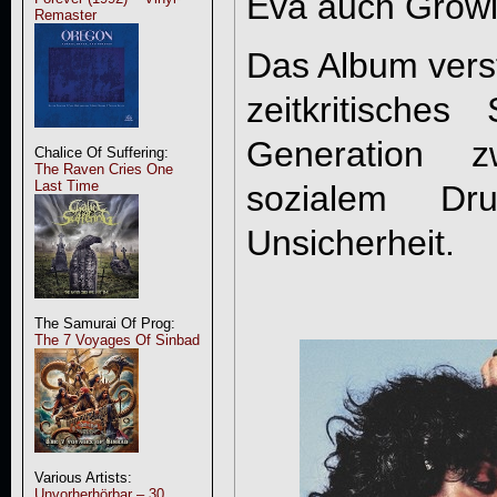
Eva auch Growl
Remaster
Das Album verst
zeitkritische
Generation zw
Chalice Of Suffering:
The Raven Cries One
Last Time
sozialem Dru
Unsicherheit.
The Samurai Of Prog:
The 7 Voyages Of Sinbad
Various Artists:
Unvorherhörbar – 30