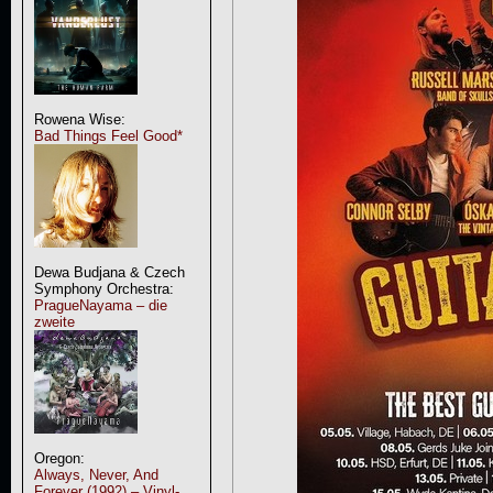
Rowena Wise:
Bad Things Feel Good*
Dewa Budjana & Czech
Symphony Orchestra:
PragueNayama – die
zweite
Oregon:
Always, Never, And
Forever (1992) – Vinyl-