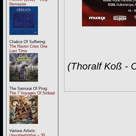
Remaster
Chalice Of Suffering:
The Raven Cries One
Last Time
(Thoralf Koß - 
The Samurai Of Prog:
The 7 Voyages Of Sinbad
Various Artists:
Unvorherhörbar – 30