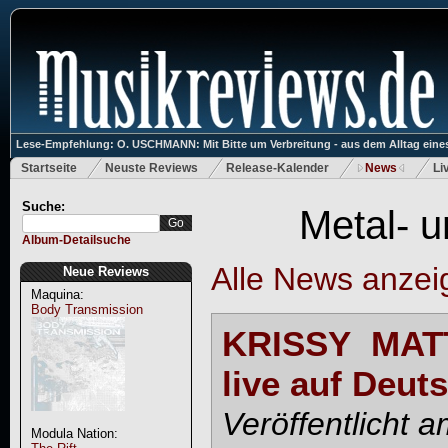
Lese-Empfehlung: O. USCHMANN: Mit Bitte um Verbreitung - aus dem Alltag eines
Startseite
Neuste Reviews
Release-Kalender
News
Li
Suche:
Metal- 
Album-Detailsuche
Alle News anzei
Neue Reviews
Maquina:
Body Transmission
KRISSY MAT
live auf Deut
Veröffentlicht 
Modula Nation: