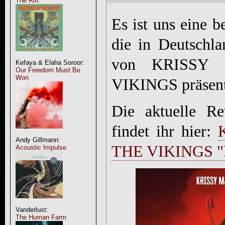
The Rift
Es ist uns eine b
die in Deutschl
von KRISSY
Kefaya & Elaha Soroor:
Our Freedom Must Be
Won
VIKINGS präsent
Die aktuelle R
findet ihr hier:
Andy Gillmann:
THE VIKINGS "Ro
Acoustic Impulse
Vanderlust:
The Human Farm