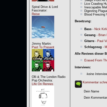
Swept From All 
Lice Crawling H
Spiral Drive & Lord
Inescapable Me
Fascinator:
Digesting Plagu
Reise
Blood Freezing 
Besetzung:
Bass
-
Nick Kirl
Gesang
-
Brian 
Gitarre
-
Paul V
Jimmy Martin:
Schlagzeug
-
M
Past To Present
Alle Reviews dieser 
Erased From T
Interviews:
keine Intervie
Olli & The London Radio
Pop Orchestra:
Kommentar schre
Life On Rennes
Dein Name
Dein Kommentar