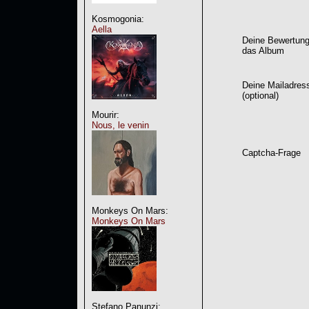
Kosmogonia:
Aella
Deine Bewertung
das Album
Deine Mailadres
(optional)
Mourir:
Nous, le venin
Captcha-Frage
Monkeys On Mars:
Monkeys On Mars
Stefano Panunzi: