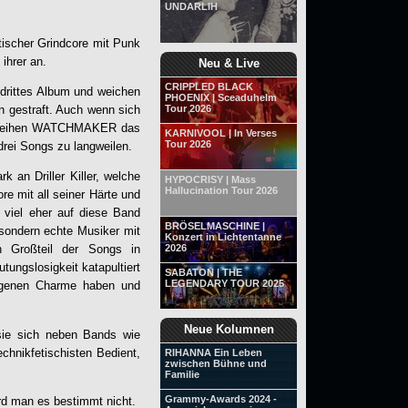
UNDARLIH
tischer Grindcore mit Punk
ihrer an.
Neu & Live
CRIPPLED BLACK
 drittes Album und weichen
PHOENIX | Sceaduhelm
n gestraft. Auch wenn sich
Tour 2026
leihen
WATCHMAKER
das
KARNIVOOL | In Verses
Tour 2026
drei Songs zu langweilen.
rk an Driller Killer, welche
HYPOCRISY | Mass
Hallucination Tour 2026
e mit all seiner Härte und
 viel eher auf diese Band
BRÖSELMASCHINE |
sondern echte Musiker mit
Konzert in Lichtentanne
2026
n Großteil der Songs in
ungslosigkeit katapultiert
SABATON | THE
LEGENDARY TOUR 2025
eigenen Charme haben und
Neue Kolumnen
 sie sich neben Bands wie
chnikfetischisten Bedient,
RIHANNA Ein Leben
zwischen Bühne und
Familie
Grammy-Awards 2024 -
ird man es bestimmt nicht.