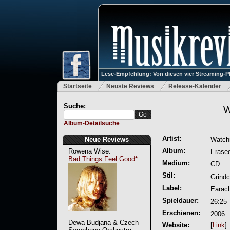
Lese-Empfehlung: Von diesen vier Streaming-P
Startseite
Neuste Reviews
Release-Kalender
Suche:
W
Album-Detailsuche
Artist:
Neue Reviews
Watch
Album:
Rowena Wise:
Erase
Bad Things Feel Good*
Medium:
CD
Stil:
Grindc
Label:
Earac
Spieldauer:
26:25
Erschienen:
2006
Dewa Budjana & Czech
Website:
[
Link
]