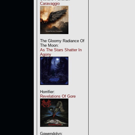
Caravaggio
The Gloomy Radiance Of
The Moon:
As The Stars Shatter In
Agony
Horrifier:
Revelations Of Gore
Ggwendolyn: