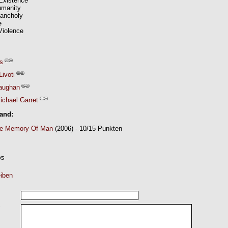
Existence
umanity
lancholy
e
Violence
is
Livoti
aughan
ichael Garret
Band:
he Memory Of Man
(2006) - 10/15 Punkten
ws
iben