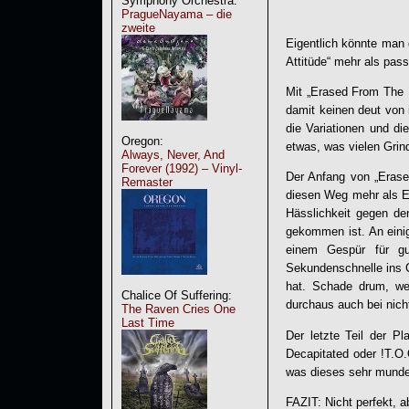
Symphony Orchestra:
PragueNayama – die
zweite
Eigentlich könnte man
Attitüde“ mehr als pas
Mit „
Erased From The
damit keinen deut von 
die Variationen und d
Oregon:
etwas, was vielen Grin
Always, Never, And
Forever (1992) – Vinyl-
Der Anfang von „
Eras
Remaster
diesen Weg mehr als Er
Hässlichkeit gegen de
gekommen ist. An eini
einem Gespür für gu
Sekundenschnelle ins C
hat. Schade drum, we
Chalice Of Suffering:
durchaus auch bei nich
The Raven Cries One
Last Time
Der letzte Teil der P
Decapitated oder !T.O.
was dieses sehr munden
FAZIT: Nicht perfekt, a