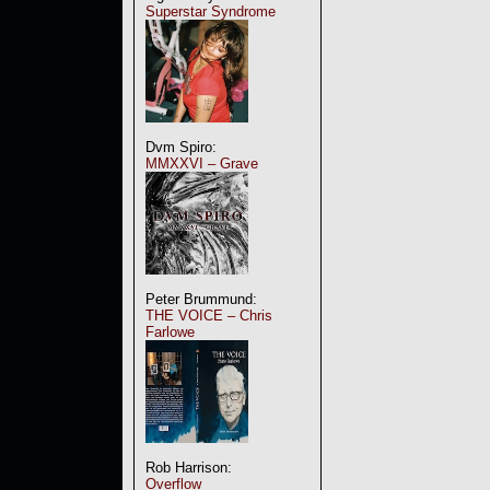
Superstar Syndrome
Dvm Spiro:
MMXXVI – Grave
Peter Brummund:
THE VOICE – Chris
Farlowe
Rob Harrison:
Overflow