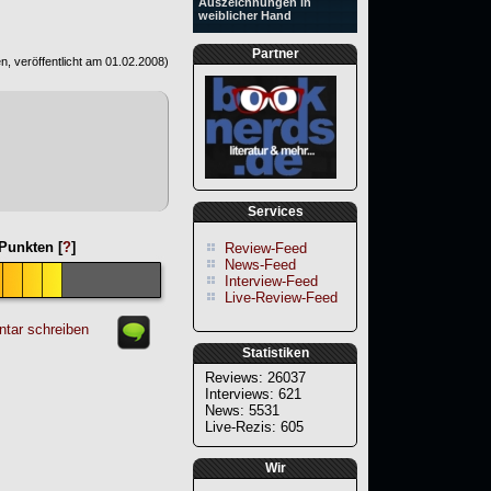
Auszeichnungen in
weiblicher Hand
Partner
, veröffentlicht am
01.02.2008
)
Services
Punkten [
?
]
Review-Feed
News-Feed
Interview-Feed
Live-Review-Feed
tar schreiben
Statistiken
Reviews: 26037
Interviews: 621
News: 5531
Live-Rezis: 605
Wir