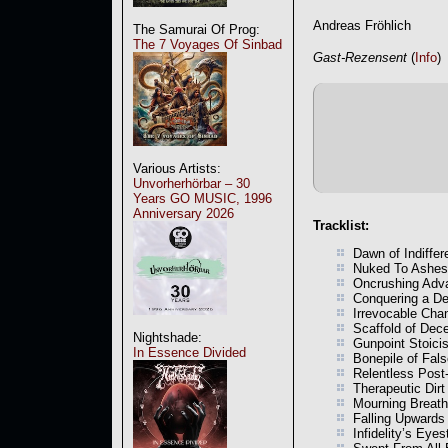
Andreas Fröhlich
The Samurai Of Prog:
The 7 Voyages Of Sinbad
Gast-Rezensent
(
Info
)
Various Artists:
Unvorherhörbar – 30
Years GO MUSIC, 1996
Anniversary 2026
Tracklist:
Dawn of Indiffe
Nuked To Ashes
Oncrushing Adv
Conquering a De
Irrevocable Cha
Scaffold of Dec
Nightshade:
Gunpoint Stoici
In Essence Divided
Bonepile of Fal
Relentless Post
Therapeutic Dir
Mourning Breath
Falling Upwards
Infidelity’s Eye