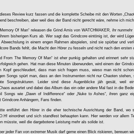
 dieses Review kurz fassen und die komplette Scheibe mit den Worten „Chao
send beschreiben, aber weil dies der Band nicht gerecht wäre, nehme ich mich 
 Memory Of Man
“ releasen die Grind Amis von
WATCHMAKER
, ihr nunmehr
ihrem bisherigen Kurs ab. Wer sagt das Grindcore eintönig ist, der wird Lüge
ie Abwechslung in einem engen Rahmen abspielen, sind sie spürbar und ver
dcore Bands fehlt, die Macht den Hörer zu fesseln und nicht nach den ersten 
ed From The Memory Of Man
“ ist eher punkig gehalten und erinnert sehr sta
folgreich gehen. Hat man diese Minuten überwunden, wird einem der Grindcor
n Kopf geschleudert, dass man sich fragen muss, wieso man nicht schon
gen Songs spürt man, dass an den Instrumenten nicht nur Chaoten stehen, 
te Songstrukturen. Leider sind diese Augenblicke jäh gesät, weil ei
haos ausartet und dabei das Album das ein oder andere Mal fast in die Bedeut
il Songs wie „Dawn of Indifference“ oder „Nuke to Ashes“, ihren ganz 
t Grindcore Anhängern, Fans finden.
latte entführt den Hörer in die eher technische Ausrichtung der Band, wo
O.H! einordnet und sich standfest behaupten kann. Hier werden vor allem Te
 müsste, weil die dargebotene Leistung mehr als solide ist.
ber jeder Fan von extremer Musik darf gerne einen Blick riskieren, bereuen w