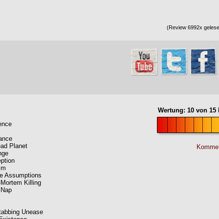
(Review 6992x gelesen
Wertung:
10
von
15
rence
ance
ad Planet
Kommen
nge
eption
sm
se Assumptions
-Mortem Killing
t Nap
stabbing Unease