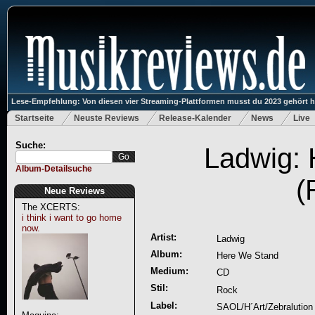
Lese-Empfehlung: Von diesen vier Streaming-Plattformen musst du 2023 gehört 
Startseite
Neuste Reviews
Release-Kalender
News
Live
Suche:
Ladwig:
Album-Detailsuche
(
Neue Reviews
The XCERTS:
i think i want to go home
now.
Artist:
Ladwig
Album:
Here We Stand
Medium:
CD
Stil:
Rock
Label:
SAOL/H´Art/Zebralution