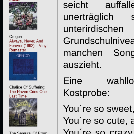
seicht auffa
unerträglich
unterirdi
Oregon:
Grundschulni
Always, Never, And
Forever (1992) – Vinyl-
manchen Son
Remaster
auszieht.
Eine wahllo
Chalice Of Suffering:
Kostprobe:
The Raven Cries One
Last Time
You´re so sweet
You´re so cute, 
You´re so crazy,
The Samurai Of Prog: