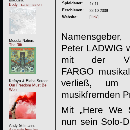
Maquina:
Spieldauer:
47:11
Body Transmission
Erschienen:
23.10.2009
Website:
[
Link
]
Namensgeber, 
Modula Nation:
The Rift
Peter
LADWIG
w
mit der VICT
FARGO musikali
verließ, um 
Kefaya & Elaha Soroor:
Our Freedom Must Be
Won
musikfremden Pr
Mit „
Here We 
nun sein Solo-De
Andy Gillmann:
Acoustic Impulse