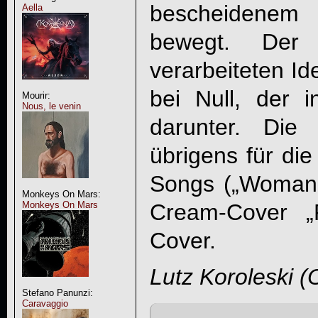
bescheidenem 
Aella
bewegt. Der 
verarbeiteten Id
bei Null, der i
Mourir:
Nous, le venin
darunter. Die
übrigens für die
Songs („Woman
Monkeys On Mars:
Cream-Cover „P
Monkeys On Mars
Cover.
Lutz Koroleski (
Stefano Panunzi:
Caravaggio