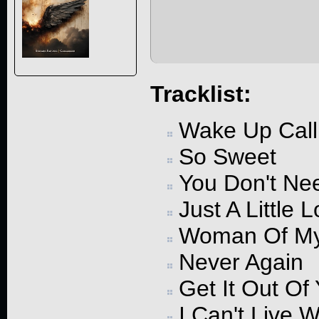
Tracklist:
Wake Up Call
So Sweet
You Don't Ne
Just A Little 
Woman Of My
Never Again
Get It Out Of
I Can't Live 