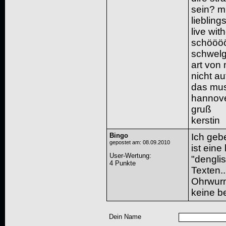
sein? mi
liebling
live wit
schöööö
schwelg
art von 
nicht au
das mus
hannove
gruß
kerstin
Bingo
Ich geb
gepostet am: 08.09.2010
ist ein
User-Wertung
:
"dengli
4 Punkte
Texten.
Ohrwurm
keine b
Dein Name