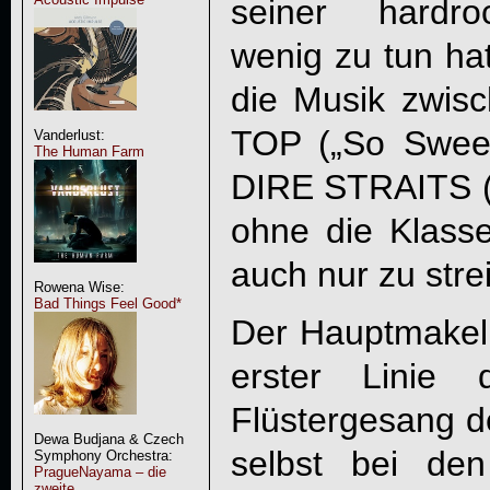
seiner hardro
wenig zu tun hat
die Musik zwisc
TOP („So Sweet
Vanderlust:
The Human Farm
DIRE STRAITS (
ohne die Klass
auch nur zu strei
Rowena Wise:
Bad Things Feel Good*
Der Hauptmakel 
erster Linie 
Flüstergesang 
Dewa Budjana & Czech
selbst bei de
Symphony Orchestra:
PragueNayama – die
zweite