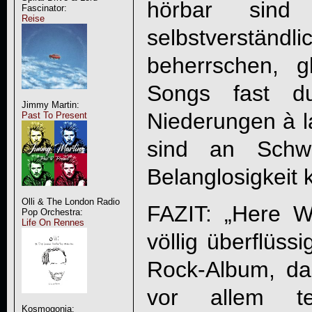
hörbar sind
Fascinator:
Reise
selbstverständ
beherrschen, g
Songs fast du
Jimmy Martin:
Niederungen à l
Past To Present
sind an Schwie
Belanglosigkeit 
Olli & The London Radio
FAZIT: „
Here W
Pop Orchestra:
Life On Rennes
völlig überflüss
Rock-Album, da
vor allem tex
Kosmogonia: