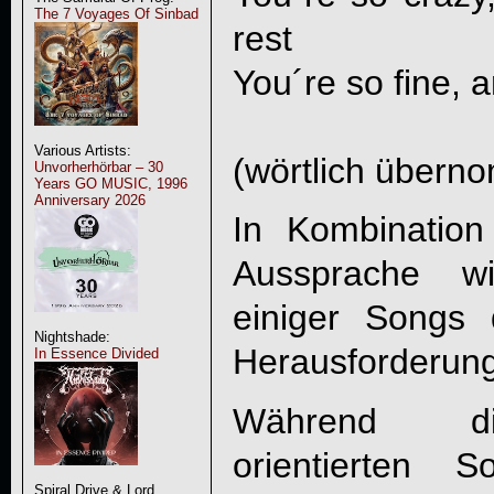
The 7 Voyages Of Sinbad
rest
You´re so fine, 
Various Artists:
(wörtlich übern
Unvorherhörbar – 30
Years GO MUSIC, 1996
Anniversary 2026
In Kombination
Aussprache w
einiger Songs
Nightshade:
Herausforderung
In Essence Divided
Während di
orientierten 
Spiral Drive & Lord