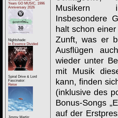
Years GO MUSIC, 1996
Musikern in
Anniversary 2026
Insbesondere Gi
halt schon einer
Zunft, was er b
Nightshade:
In Essence Divided
Ausflügen auc
wieder unter Be
mit Musik dies
Spiral Drive & Lord
kann, finden sic
Fascinator:
Reise
(inklusive des p
Bonus-Songs „Emi
auf der Erstpres
Jimmy Martin: