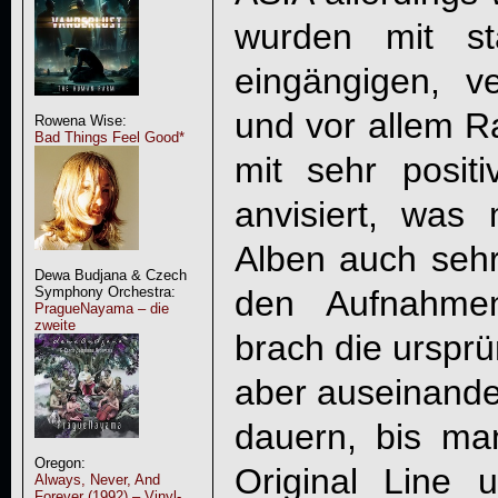
wurden mit sta
eingängigen, ve
und vor allem R
Rowena Wise:
Bad Things Feel Good*
mit sehr posit
anvisiert, was
Alben auch sehr 
Dewa Budjana & Czech
den Aufnahme
Symphony Orchestra:
PragueNayama – die
zweite
brach die urspr
aber auseinander
dauern, bis ma
Oregon:
Original Line
Always, Never, And
Forever (1992) – Vinyl-