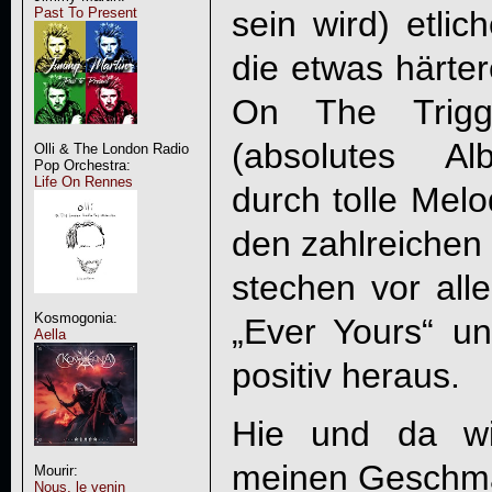
sein wird) etlic
Past To Present
die etwas härter
On The Trigg
(absolutes Al
Olli & The London Radio
Pop Orchestra:
Life On Rennes
durch tolle Melo
den zahlreichen
stechen vor all
Kosmogonia:
„Ever Yours“ u
Aella
positiv heraus.
Hie und da wi
meinen Geschma
Mourir:
Nous, le venin