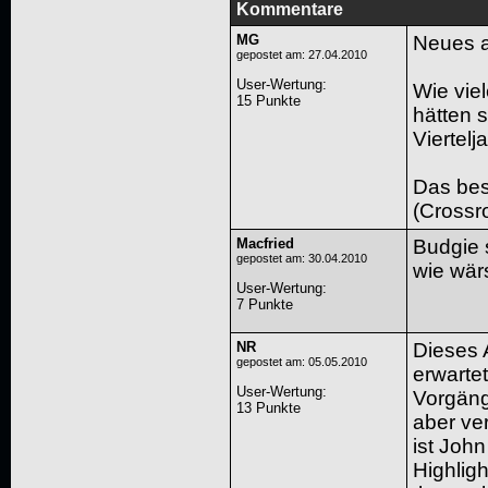
Kommentare
MG
Neues a
gepostet am: 27.04.2010
User-Wertung
:
Wie vie
15 Punkte
hätten s
Viertelj
Das bes
(Crossr
Macfried
Budgie s
gepostet am: 30.04.2010
wie wär
User-Wertung
:
7 Punkte
NR
Dieses 
gepostet am: 05.05.2010
erwartet
User-Wertung
:
Vorgänge
13 Punkte
aber ve
ist John
Highligh