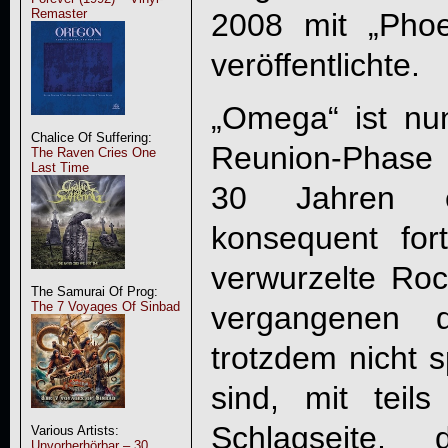
Remaster
2008 mit „Pho
veröffentlichte.
„
Omega
“ ist n
Chalice Of Suffering:
Reunion-Phase 
The Raven Cries One
Last Time
30 Jahren ei
konsequent for
verwurzelte Ro
The Samurai Of Prog:
The 7 Voyages Of Sinbad
vergangenen d
trotzdem nicht 
sind, mit teils
Schlagseite,
Various Artists:
Unvorherhörbar – 30