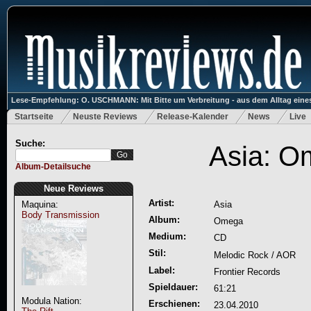
Lese-Empfehlung: O. USCHMANN: Mit Bitte um Verbreitung - aus dem Alltag eines
Startseite
Neuste Reviews
Release-Kalender
News
Live
Suche:
Asia: O
Album-Detailsuche
Neue Reviews
Artist:
Maquina:
Asia
Body Transmission
Album:
Omega
Medium:
CD
Stil:
Melodic Rock / AOR
Label:
Frontier Records
Spieldauer:
61:21
Modula Nation:
Erschienen:
23.04.2010