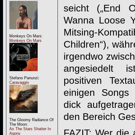
seicht („End 
Wanna Loose Yo
Mitsing-Kompatib
Monkeys On Mars:
Monkeys On Mars
Children“), wäh
irgendwo zwisch
angesiedelt i
positiven Text
Stefano Panunzi:
Caravaggio
einigen Songs 
dick aufgetrag
den Bereich Ges
The Gloomy Radiance Of
The Moon:
As The Stars Shatter In
FAZIT: Wer die 
Agony