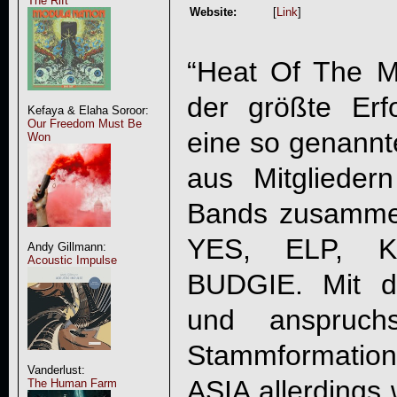
The Rift
Website:
[
Link
]
“Heat Of The 
der größte Er
Kefaya & Elaha Soroor:
Our Freedom Must Be
eine so genannt
Won
aus Mitglieder
Bands zusammen
YES, ELP, 
Andy Gillmann:
Acoustic Impulse
BUDGIE. Mit d
und anspruchs
Stammformation
Vanderlust:
ASIA allerdings
The Human Farm