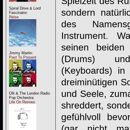
Spielzeit des Ru
Spiral Drive & Lord
sondern natürl
Fascinator:
Reise
des Namens
Instrument. 
seinen beiden 
Jimmy Martin:
(Drums) un
Past To Present
(Keyboards) in
dreiminütigen So
und Seele, zumal
Olli & The London Radio
Pop Orchestra:
Life On Rennes
shreddert, sond
gefühlvoll bev
(gar nicht ma