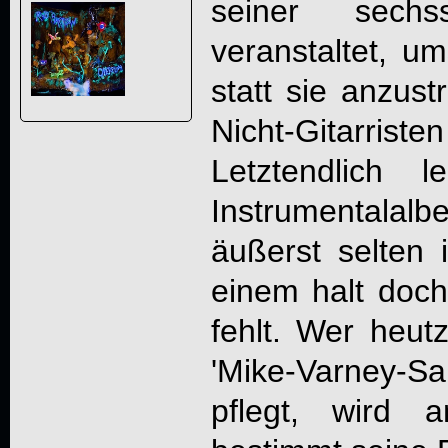
seiner sechss
veranstaltet, u
statt sie anzust
Nicht-Gitarr
Letztendlich 
Instrumentala
äußerst selten
einem halt doc
fehlt. Wer heut
'Mike-Varney
pflegt, wird 