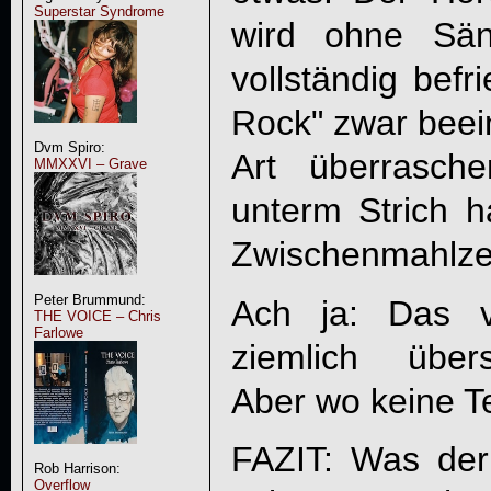
Superstar Syndrome
wird ohne Sän
vollständig befri
Rock
" zwar beei
Dvm Spiro:
Art überrasch
MMXXVI – Grave
unterm Strich h
Zwischenmahlzei
Peter Brummund:
Ach ja: Das vie
THE VOICE – Chris
Farlowe
ziemlich über
Aber wo keine Te
FAZIT: Was der 
Rob Harrison:
Overflow