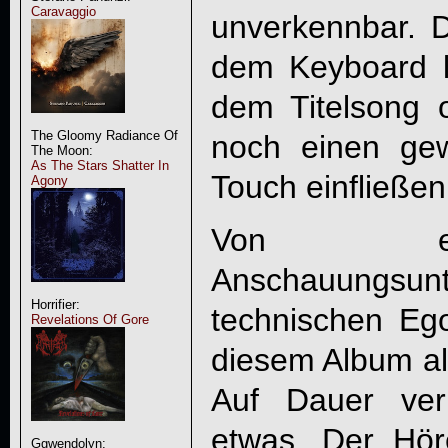
Caravaggio
unverkennbar. 
dem Keyboard 
dem Titelsong 
The Gloomy Radiance Of
noch einen ge
The Moon:
As The Stars Shatter In
Touch einfließen
Agony
Von ei
Anschauungs
Horrifier:
technischen Eg
Revelations Of Gore
diesem Album al
Auf Dauer ver
etwas. Der Hör
Ggwendolyn: