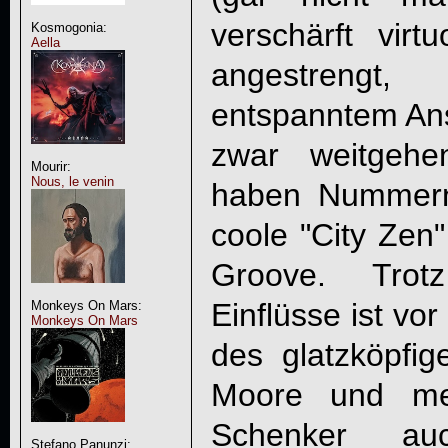
verschärft virt
Kosmogonia:
Aella
angestreng
entspanntem Ans
zwar weitgehe
Mourir:
Nous, le venin
haben Nummern
coole "City Zen
Groove. Trotz
Einflüsse ist vo
Monkeys On Mars:
Monkeys On Mars
des glatzköpfig
Moore und me
Schenker au
Stefano Panunzi: