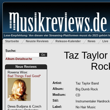
Lese-Empfehlung: Von diesen vier Streaming-Plattformen musst du 2023 gehört 
Startseite
Neuste Reviews
Release-Kalender
News
Live
Suche:
Taz Taylo
Album-Detailsuche
Roc
Neue Reviews
Rowena Wise:
Bad Things Feel Good*
Artist:
Taz Taylor Band
Album:
Big Dumb Rock
Medium:
CD
Stil:
Instrumentaler Hardrock
Dewa Budjana & Czech
Label:
No Hair Music