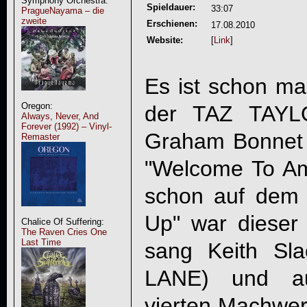
Symphony Orchestra:
Spieldauer:
33:07
PragueNayama – die
zweite
Erschienen:
17.08.2010
Website:
[
Link
]
Es ist schon ma
Oregon:
der
TAZ TAY
Always, Never, And
Forever (1992) – Vinyl-
Graham Bonnet s
Remaster
"Welcome To Am
schon auf dem l
Up" war dieser 
Chalice Of Suffering:
The Raven Cries One
Last Time
sang Keith S
LANE) und au
vierten Machwer