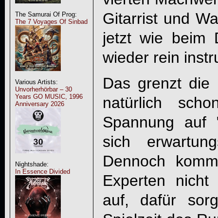
Gitarrist und Wa
The Samurai Of Prog:
The 7 Voyages Of Sinbad
jetzt wie beim 
wieder rein inst
Das grenzt die 
Various Artists:
Unvorherhörbar – 30
Years GO MUSIC, 1996
natürlich sch
Anniversary 2026
Spannung auf 
sich erwartun
Dennoch kommt
Nightshade:
In Essence Divided
Experten nicht
auf, dafür sor