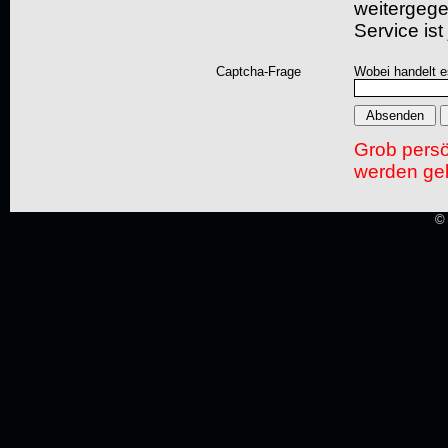
weitergegeb
Service ist
Captcha-Frage
Wobei handelt es
Grob pers
werden gel
© 