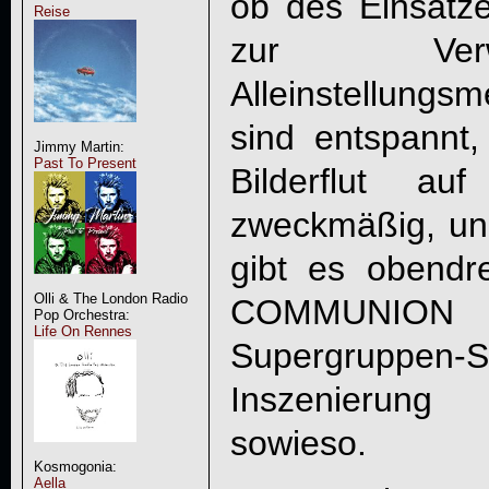
ob des Einsat
Reise
zur Verwi
Alleinstellung
sind entspannt
Jimmy Martin:
Past To Present
Bilderflut a
zweckmäßig, und
gibt es obendr
Olli & The London Radio
COMMUNION
w
Pop Orchestra:
Life On Rennes
Supergruppe
Inszenierung 
sowieso.
Kosmogonia:
Aella