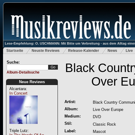
Lese-Empfehlung: O. USCHMANN: Mit Bitte um Verbreitung - aus dem Alltag eines
Startseite
Neuste Reviews
Release-Kalender
News
Live
Suche:
Black Count
Album-Detailsuche
Over Eu
Neue Reviews
Alcantara:
In Concert
Artist:
Black Country Commun
Album:
Live Over Europe
Medium:
DVD
Stil:
Classic Rock
Triple Lutz:
Label:
Mascot