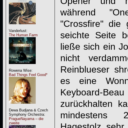
Opener und neu
während "On
"Crossfire" die
Vanderlust:
seichte Seite b
The Human Farm
ließe sich ein 
nicht verdamm
Reinblueser shr
Rowena Wise:
Bad Things Feel Good*
es eine Wonne
Keyboard-Be
zurückhalten k
Dewa Budjana & Czech
mindestens 
Symphony Orchestra:
PragueNayama – die
zweite
Hagestolz seh