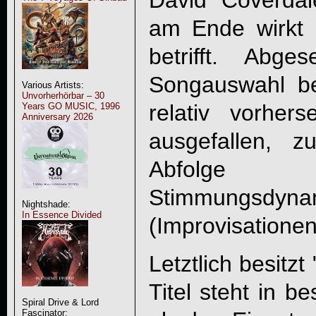
David Coverda
am Ende wirkt 
betrifft. Abg
Songauswahl be
Various Artists:
Unvorherhörbar – 30
relativ vorhers
Years GO MUSIC, 1996
Anniversary 2026
ausgefallen, 
Abfolge V
Stimmungs
Nightshade:
In Essence Divided
(Improvisationen
Letztlich besitzt 
Titel steht in be
Spiral Drive & Lord
Fascinator: