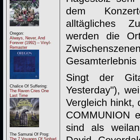
dem Konzert
alltägliches Z
werden die Or
Oregon:
Always, Never, And
Forever (1992) – Vinyl-
Zwischenszenen
Remaster
Gesamterlebnis 
Singt der Git
Chalice Of Suffering:
Yesterday"), w
The Raven Cries One
Last Time
Vergleich hinkt,
COMMUNION
e
sind als weil
The Samurai Of Prog:
The 7 Voyages Of Sinbad