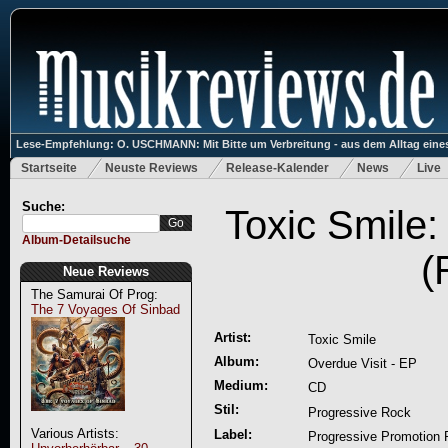
Lese-Empfehlung: O. USCHMANN: Mit Bitte um Verbreitung - aus dem Alltag eines
Startseite
Neuste Reviews
Release-Kalender
News
Live
Suche:
Toxic Smile:
Album-Detailsuche
(
Neue Reviews
The Samurai Of Prog:
The 7 Voyages Of Sinbad
Artist:
Toxic Smile
Album:
Overdue Visit - EP
Medium:
CD
Stil:
Progressive Rock
Various Artists:
Label:
Progressive Promotion 