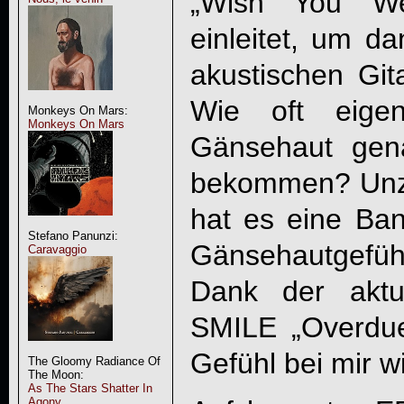
„Wish You We
einleitet, um da
akustischen Git
Wie oft eigen
Monkeys On Mars:
Monkeys On Mars
Gänsehaut gen
bekommen? Unzä
hat es eine Ban
Stefano Panunzi:
Gänsehautgefühl
Caravaggio
Dank der akt
SMILE
„Overdue 
Gefühl bei mir wi
The Gloomy Radiance Of
The Moon:
As The Stars Shatter In
Agony