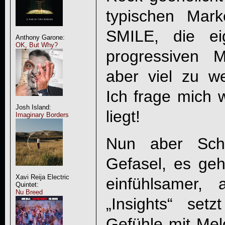
typischen Mar
SMILE
, die ei
Anthony Garone:
OK, But Why?
progressiven 
aber viel zu w
Ich frage mich w
Josh Island:
liegt!
Imaginary Borders
Nun aber Sch
Gefasel, es geht
Xavi Reija Electric
einfühlsamer, a
Quintet:
Nu Breed
„Insights“ setz
Gefühle mit Mel