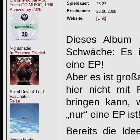
Unvorherhörbar – 30
Spieldauer:
23:27
Years GO MUSIC, 1996
Anniversary 2026
Erschienen:
23.06.2009
Website:
[
Link
]
Dieses Album 
Nightshade:
Schwäche: Es i
In Essence Divided
eine EP!
Aber es ist groß
hier nicht mit
Spiral Drive & Lord
Fascinator:
bringen kann, 
Reise
„nur“ eine EP ist
Bereits die Id
Jimmy Martin: