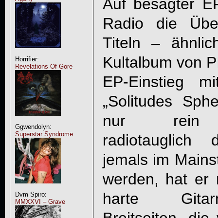
Auf besagter E
Radio die Übe
Titeln – ähnli
Kultalbum von P
Horrifier:
Revelations Of Gore
EP-Einstieg m
„Solitudes Sph
nur rein a
Ggwendolyn:
Superstar Syndrome
radiotauglich
jemals im Mains
werden, hat er 
harte Gitarr
Dvm Spiro:
MMXXVI – Grave