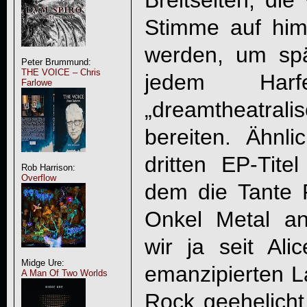
Breitseiten, die
Stimme auf him
werden, um sp
Peter Brummund:
THE VOICE – Chris
jedem Harfe
Farlowe
„dreamtheatr
bereiten. Ähnli
dritten EP-Tite
Rob Harrison:
Overflow
dem die Tante
Onkel Metal anh
wir ja seit Al
Midge Ure:
emanzipierten La
A Man Of Two Worlds
Rock geehelicht 