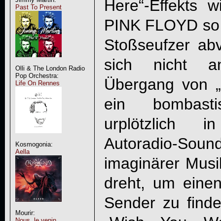
Here“-Effekts 
Past To Present
PINK FLOYD so e
Stoßseufzer abv
sich nicht a
Olli & The London Radio
Pop Orchestra:
Übergang von „
Life On Rennes
ein bombastis
urplötzlich 
Autoradio-Sou
Kosmogonia:
Aella
imaginärer Musi
dreht, um eine
Sender zu find
Mourir:
Nous, le venin