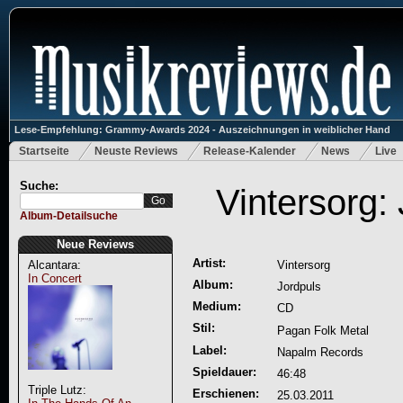
Lese-Empfehlung: Grammy-Awards 2024 - Auszeichnungen in weiblicher Hand
Startseite
Neuste Reviews
Release-Kalender
News
Live
Suche:
Vintersorg:
Album-Detailsuche
Neue Reviews
Artist:
Alcantara:
Vintersorg
In Concert
Album:
Jordpuls
Medium:
CD
Stil:
Pagan Folk Metal
Label:
Napalm Records
Spieldauer:
46:48
Triple Lutz:
Erschienen:
25.03.2011