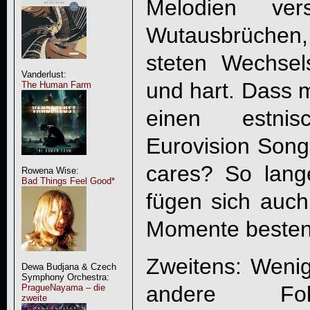
Melodien ver
Wutausbrüchen, 
steten Wechsel
Vanderlust:
und hart. Dass 
The Human Farm
einen estni
Eurovision Song
cares? So lan
Rowena Wise:
Bad Things Feel Good*
fügen sich auch
Momente bestens
Zweitens: Wenig
Dewa Budjana & Czech
Symphony Orchestra:
andere Fol
PragueNayama – die
zweite