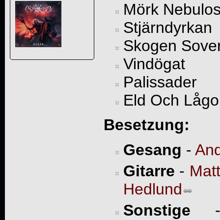
Mörk Nebulo
Stjärndyrkan
Skogen Sove
Vindögat
Palissader
Eld Och Lågo
Besetzung:
Gesang
-
And
Gitarre
-
Matt
Hedlund
Sonstige
- 