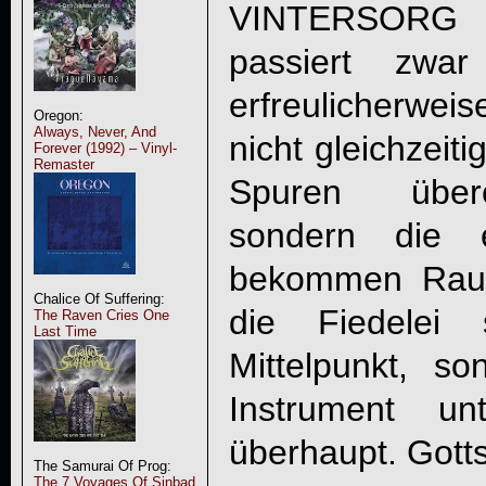
VINTERSORG
i
passiert zwa
erfreulicherwe
Oregon:
Always, Never, And
nicht gleichzeit
Forever (1992) – Vinyl-
Remaster
Spuren übere
sondern die e
bekommen Raum
Chalice Of Suffering:
die Fiedelei 
The Raven Cries One
Last Time
Mittelpunkt, son
Instrument u
überhaupt. Gott
The Samurai Of Prog:
The 7 Voyages Of Sinbad