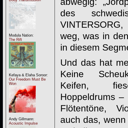
abwegig: „
Jordp
des schwedisc
VINTERSORG
,
weg, was in de
Modula Nation:
The Rift
in diesem Segmen
Und das hat me
Keine Scheukl
Kefaya & Elaha Soroor:
Our Freedom Must Be
Keifen, fies
Won
Hoppeldrums – a
Flötentöne, Vi
auch das, wenn 
Andy Gillmann:
Acoustic Impulse