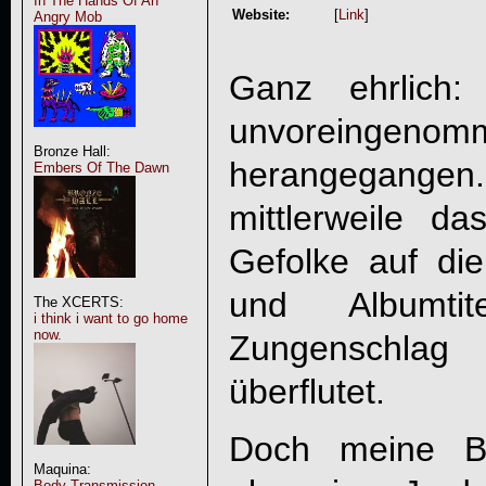
In The Hands Of An
Website:
[
Link
]
Angry Mob
Ganz ehrlich:
unvoreingenom
Bronze Hall:
herangegange
Embers Of The Dawn
mittlerweile d
Gefolke auf di
und Albumti
The XCERTS:
i think i want to go home
now.
Zungenschla
überflutet.
Doch meine Be
Maquina:
Body Transmission