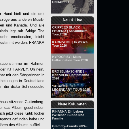
UNDARLIH
r Hand hielt und die drei
Auszüge aus anderen Musik-
Neu & Live
ien und Kanada. Und alle
CRIPPLED BLACK
tin legt mit '
Bridge The
PHOENIX | Sceaduhelm
Tour 2026
ehr emotionalen, leicht
 bestimmt werden.
FRANKA
KARNIVOOL | In Verses
Tour 2026
HYPOCRISY | Mass
Hallucination Tour 2026
 Frauenstimme im Rahmen
oder PJ HARVEY. Oh nein,
BRÖSELMASCHINE |
hat mit den Sängerinnen in
Konzert in Lichtentanne
2026
cheinungen in Deutschland
 in die dicke Schneedecke
SABATON | THE
LEGENDARY TOUR 2025
shaus sitzende Guttenberg-
Neue Kolumnen
über das Album geschrieben
RIHANNA Ein Leben
 jetzt diese Kritik locker
zwischen Bühne und
Familie
nirgends gefunden habe und
ören des Albums auffiel...
Grammy-Awards 2024 -