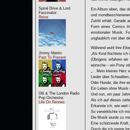
Spiral Drive & Lord
Ein Album eben, das d
Fascinator:
und mondbeschienenen 
Reise
Zutritt erhält. Gerade
Form eines Comics ihr
emotionaler Musik, Fo
unglaublich viel über 
Während wohl ihre Elter
Jimmy Martin:
„Als Kind flüchtete ich 
Past To Present
(Übrigens erfahren wir
wünsche – ein Pony oder
„... Mein kleines Herz 
Lieder über Schwalben,
Oder Hunde, die ihre ei
Ein Leben ohne Musik w
Olli & The London Radio
Und nun, ein paar Jahre
Pop Orchestra:
Als ich auf dieses zerb
Life On Rennes
Erkannte ich, wie weit 
So verwirklichte ich mic
Die Musik wurde zu me
Eine schützende Kraft,
Durch die ich meine In