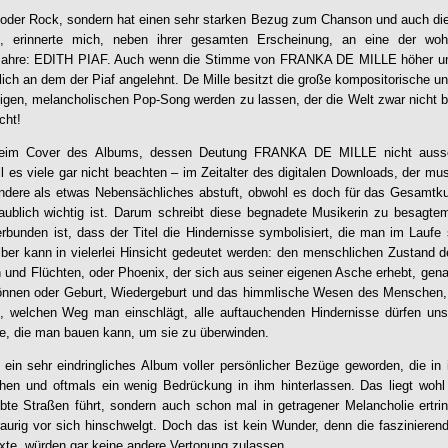
 oder Rock, sondern hat einen sehr starken Bezug zum Chanson und auch die I
t, erinnerte mich, neben ihrer gesamten Erscheinung, an eine der wo
 Jahre: EDITH PIAF. Auch wenn die Stimme von
FRANKA DE MILLE
höher un
tlich an dem der Piaf angelehnt. De Mille besitzt die große kompositorische 
gen, melancholischen Pop-Song werden zu lassen, der die Welt zwar nicht be
cht!
 beim Cover des Albums, dessen Deutung
FRANKA DE MILLE
nicht aussc
eil es viele gar nicht beachten – im Zeitalter des digitalen Downloads, der mus
 Andere als etwas Nebensächliches abstuft, obwohl es doch für das Gesamtk
ublich wichtig ist. Darum schreibt diese begnadete Musikerin zu besagt
rbunden ist, dass der Titel die Hindernisse symbolisiert, die man im Lauf
lber kann in vielerlei Hinsicht gedeutet werden: den menschlichen Zustand d
 und Flüchten, oder Phoenix, der sich aus seiner eigenen Asche erhebt, gena
önnen oder Geburt, Wiedergeburt und das himmlische Wesen des Menschen,
al, welchen Weg man einschlägt, alle auftauchenden Hindernisse dürfen uns
e, die man bauen kann, um sie zu überwinden.
t ein sehr eindringliches Album voller persönlicher Bezüge geworden, die in i
ichen und oftmals ein wenig Bedrückung in ihm hinterlassen. Das liegt woh
bte Straßen führt, sondern auch schon mal in getragener Melancholie ertrin
raurig vor sich hinschwelgt. Doch das ist kein Wunder, denn die faszinierend
exte, würden gar keine andere Vertonung zulassen.