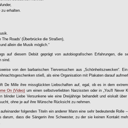
Wunder,
 zu erhalten.
usik.
e The Roads
' (Überbrücke die Straßen),
und allein die Musik möglich.“
ngs auf diesem Debüt geprägt von autobiografischen Erfahrungen, die s
 sind.
elsweise von den barbarischen Tierversuchen aus „Schönheitszwecken“. Ei
ihnachtsgeschenken stieß, als eine Organisation mit Plakaten darauf aufm
eift De Mille ihre missglückten Liebschaften auf, egal, ob es in dem e
me On (Video)
um einen selbstverliebten Narzissten oder in „You'll Never
in blinder Liebe Versunkene wie eine Dreijährige behandelt und eiskalt übe
sucht, ohne je auf ihre Wünsche Rücksicht zu nehmen.
 aufeinander folgenden Titeln ein anderer Mann eine sehr bedeutende Rolle – 
 darum, dass die Sängerin ihre Schwester, zu der sie keinen Kontakt mehr ha
.