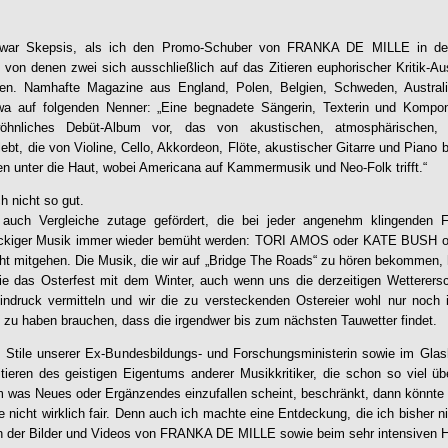
 war Skepsis, als ich den Promo-Schuber von
FRANKA DE MILLE
in de
te, von denen zwei sich ausschließlich auf das Zitieren euphorischer Kritik-
en. Namhafte Magazine aus England, Polen, Belgien, Schweden, Austral
 auf folgenden Nenner: „Eine begnadete Sängerin, Texterin und Komponis
öhnliches Debüt-Album vor, das von akustischen, atmosphärischen, s
ebt, die von Violine, Cello, Akkordeon, Flöte, akustischer Gitarre und Piano
en unter die Haut, wobei Americana auf Kammermusik und Neo-Folk trifft.“
h nicht so gut.
auch Vergleiche zutage gefördert, die bei jeder angenehm klingenden
rockiger Musik immer wieder bemüht werden: TORI AMOS oder KATE BUSH 
ht mitgehen. Die Musik, die wir auf „
Bridge The Roads
“ zu hören bekommen, 
wie das Osterfest mit dem Winter, auch wenn uns die derzeitigen Wetterers
Eindruck vermitteln und wir die zu versteckenden Ostereier wohl nur noch
 zu haben brauchen, dass die irgendwer bis zum nächsten Tauwetter findet.
im Stile unserer Ex-Bundesbildungs- und Forschungsministerin sowie im Gla
itieren des geistigen Eigentums anderer Musikkritiker, die schon so viel 
was Neues oder Ergänzendes einzufallen scheint, beschränkt, dann könnte ich
 nicht wirklich fair. Denn auch ich machte eine Entdeckung, die ich bisher 
n der Bilder und Videos von
FRANKA DE MILLE
sowie beim sehr intensiven H