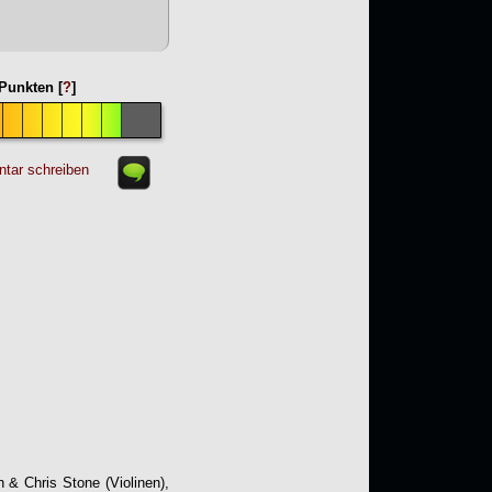
Punkten [
?
]
tar schreiben
 & Chris Stone (Violinen),