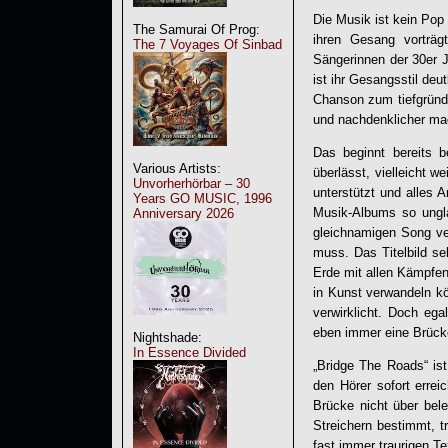
Die Musik ist kein Pop
The Samurai Of Prog:
ihren Gesang vorträg
The 7 Voyages Of Sinbad
Sängerinnen der 30er
ist ihr Gesangsstil deu
Chanson zum tiefgründi
und nachdenklicher ma
Das beginnt bereits
Various Artists:
überlässt, vielleicht w
Unvorherhörbar – 30
unterstützt und alles
Years GO MUSIC, 1996
Musik-Albums so ungla
Anniversary 2026
gleichnamigen Song ve
muss. Das Titelbild se
Erde mit allen Kämpfen
in Kunst verwandeln k
verwirklicht. Doch eg
eben immer eine Brück
Nightshade:
In Essence Divided
„
Bridge The Roads
“ is
den Hörer sofort erre
Brücke nicht über bele
Streichern bestimmt, t
fast immer traurigen T