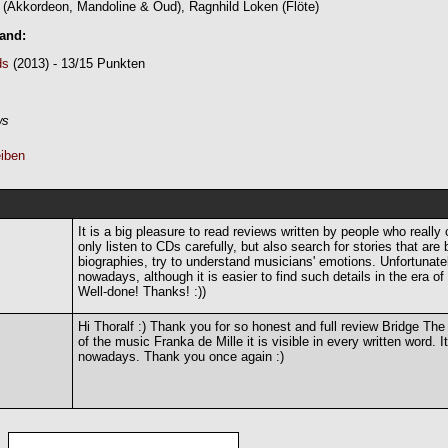
(Akkordeon, Mandoline & Oud), Ragnhild Loken (Flöte)
Band:
ds
(2013) - 13/15 Punkten
ws
iben
It is a big pleasure to read reviews written by people who really 
only listen to CDs carefully, but also search for stories that are 
biographies, try to understand musicians' emotions. Unfortunatel
nowadays, although it is easier to find such details in the era of 
Well-done! Thanks! :))
Hi Thoralf :) Thank you for so honest and full review Bridge T
of the music Franka de Mille it is visible in every written word. I
nowadays. Thank you once again :)