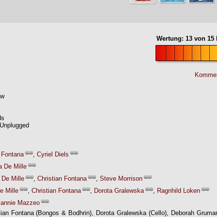
Wertung:
13
von
15
Kommen
ow
ds
 Unplugged
n Fontana
,
Cyriel Diels
a De Mille
 De Mille
,
Christian Fontana
,
Steve Morrison
e Mille
,
Christian Fontana
,
Dorota Gralewska
,
Ragnhild Loken
annie Mazzeo
tian Fontana (Bongos & Bodhrin), Dorota Gralewska (Cello), Deborah Gruman