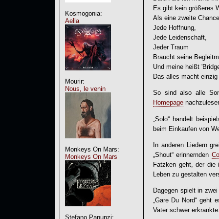
Es gibt kein größeres 
Kosmogonia:
Als eine zweite Chance
Aella
Jede Hoffnung,
Jede Leidenschaft,
Jeder Traum
Braucht seine Begleitm
Und meine heißt '
Bridg
Das alles macht einzig 
Mourir:
Nous, le venin
So sind also alle So
Homepage
nachzulesen
„Solo“ handelt beispi
beim Einkaufen von We
In anderen Liedern gr
Monkeys On Mars:
„Shout“ erinnernden
Co
Monkeys On Mars
Fatzken geht, der die 
Leben zu gestalten ver
Dagegen spielt in zwei
„Gare Du Nord“ geht es
Vater schwer erkrankte
Stefano Panunzi: