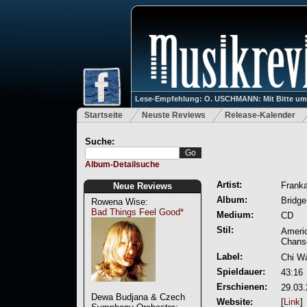
Lese-Empfehlung: O. USCHMANN: Mit Bitte um Ve
Startseite
Neuste Reviews
Release-Kalender
Suche:
Album-Detailsuche
Artist:
Franka
Neue Reviews
Album:
Bridg
Rowena Wise:
Bad Things Feel Good*
Medium:
CD
Stil:
Americ
Chans
Label:
Chi Wa
Spieldauer:
43:16
Erschienen:
29.03
Dewa Budjana & Czech
Website:
[
Link
]