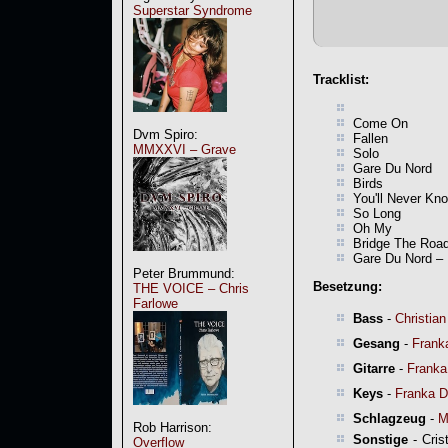
Superstar Syndrome
Tracklist:
Come On
Dvm Spiro:
Fallen
MMXXVI – Grave
Solo
Gare Du Nord
Birds
You'll Never Kn
So Long
Oh My
Bridge The Roa
Gare Du Nord –
Peter Brummund:
Besetzung:
THE VOICE – Chris
Farlowe
Bass
-
Christia
Gesang
-
Frank
Gitarre
-
Franka
Keys
-
Franka D
Schlagzeug
-
M
Rob Harrison:
Sonstige
- Cris
Overflow