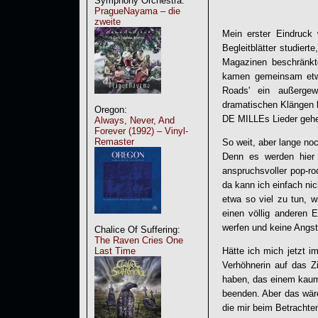
Symphony Orchestra:
PragueNayama – die
zweite
Mein erster Eindruck
Begleitblätter studier
Magazinen beschränkt
kamen gemeinsam etwa
Roads
' ein außergew
dramatischen Klängen l
Oregon:
DE MILLE
s Lieder geh
Always, Never, And
Forever (1992) – Vinyl-
Remaster
So weit, aber lange noc
Denn es werden hier 
anspruchsvoller pop-
da kann ich einfach nic
etwa so viel zu tun, 
einen völlig anderen 
werfen und keine Angst
Chalice Of Suffering:
The Raven Cries One
Last Time
Hätte ich mich jetzt 
Verhöhnerin auf das Z
haben, das einem kaum 
beenden. Aber das wäre
die mir beim Betrachte