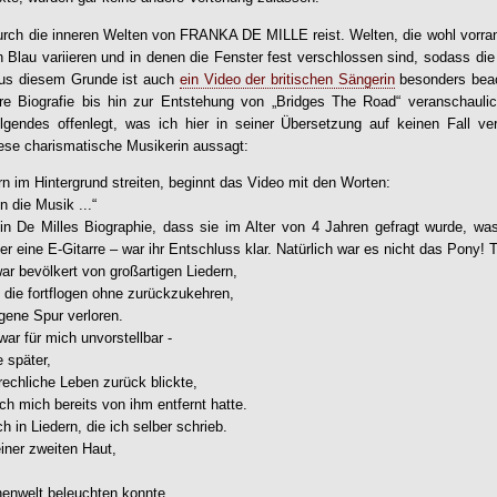
urch die inneren Welten von
FRANKA DE MILLE
reist. Welten, die wohl vorr
Blau variieren und in denen die Fenster fest verschlossen sind, sodass di
 aus diesem Grunde ist auch
ein Video der britischen Sängerin
besonders beac
e Biografie bis hin zur Entstehung von „Bridges The Road“ veranschaul
lgendes offenlegt, was ich hier in seiner Übersetzung auf keinen Fall ve
diese charismatische Musikerin aussagt:
n im Hintergrund streiten, beginnt das Video mit den Worten:
in die Musik ...“
 in De Milles Biographie, dass sie im Alter von 4 Jahren gefragt wurde, w
 eine E-Gitarre – war ihr Entschluss klar. Natürlich war es nicht das Pony! T
war bevölkert von großartigen Liedern,
 die fortflogen ohne zurückzukehren,
gene Spur verloren.
ar für mich unvorstellbar -
 später,
rechliche Leben zurück blickte,
ich mich bereits von ihm entfernt hatte.
h in Liedern, die ich selber schrieb.
iner zweiten Haut,
nenwelt beleuchten konnte.