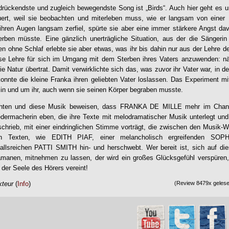
drückendste und zugleich bewegendste Song ist „Birds“. Auch hier geht es u
uert, weil sie beobachten und miterleben muss, wie er langsam von einer K
ihren Augen langsam zerfiel, spürte sie aber eine immer stärkere Angst dav
erben müsste. Eine gänzlich unerträgliche Situation, aus der die Sängeri
n ohne Schlaf erlebte sie aber etwas, was ihr bis dahin nur aus der Lehre
ese Lehre für sich im Umgang mit dem Sterben ihres Vaters anzuwenden: nä
die Natur übertrat. Damit verwirklichte sich das, was zuvor ihr Vater war, in d
onnte die kleine Franka ihren geliebten Vater loslassen. Das Experiment
r in und um ihr, auch wenn sie seinen Körper begraben musste.
hten und diese Musik beweisen, dass
FRANKA DE MILLE
mehr im Chans
iedermacherin eben, die ihre Texte mit melodramatischer Musik unterlegt und
schrieb, mit einer eindringlichen Stimme vorträgt, die zwischen den Musik-
hen Texten, wie EDITH PIAF, einer melancholisch ergreifenden SO
allsreichen PATTI SMITH hin- und herschwebt. Wer bereit ist, sich auf die
manen, mitnehmen zu lassen, der wird ein großes Glücksgefühl verspüren
t der Seele des Hörers vereint!
kteur
(
Info
)
(Review 8479x gelesen