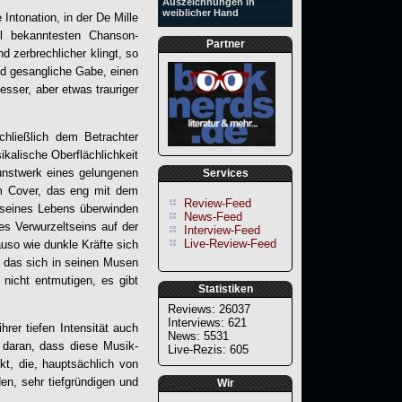
Auszeichnungen in
weiblicher Hand
ntonation, in der De Mille
hl bekanntesten Chanson-
Partner
d zerbrechlicher klingt, so
und gesangliche Gabe, einen
sser, aber etwas trauriger
hließlich dem Betrachter
ikalische Oberflächlichkeit
unstwerk eines gelungenen
Services
em Cover, das eng mit dem
Review-Feed
e seines Lebens überwinden
News-Feed
es Verwurzeltseins auf der
Interview-Feed
Live-Review-Feed
uso wie dunkle Kräfte sich
 das sich in seinen Musen
 nicht entmutigen, es gibt
Statistiken
Reviews: 26037
Interviews: 621
hrer tiefen Intensität auch
News: 5531
l daran, dass diese Musik-
Live-Rezis: 605
kt, die, hauptsächlich von
en, sehr tiefgründigen und
Wir