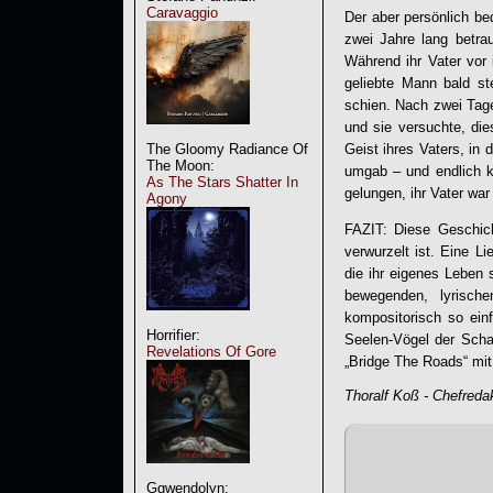
Caravaggio
Der aber persönlich be
zwei Jahre lang betra
Während ihr Vater vor 
geliebte Mann bald st
schien. Nach zwei Tage
und sie versuchte, di
Geist ihres Vaters, in 
The Gloomy Radiance Of
The Moon:
umgab – und endlich k
As The Stars Shatter In
gelungen, ihr Vater wa
Agony
FAZIT: Diese Geschic
verwurzelt ist. Eine L
die ihr eigenes Leben 
bewegenden, lyrisc
kompositorisch so einf
Horrifier:
Seelen-Vögel der Scha
Revelations Of Gore
„
Bridge The Roads
“ mi
Thoralf Koß - Chefreda
Ggwendolyn: