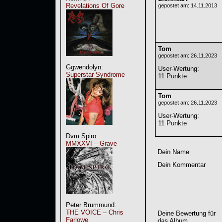
Revelations Of Gore
gepostet am: 14.11.2013
Tom
gepostet am: 26.11.2023
Ggwendolyn:
User-Wertung
:
Superstar Syndrome
11 Punkte
Tom
gepostet am: 26.11.2023
User-Wertung
:
11 Punkte
Dvm Spiro:
MMXXVI – Grave
Dein Name
Dein Kommentar
Peter Brummund:
THE VOICE – Chris
Deine Bewertung für
Farlowe
das Album