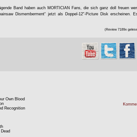
rägende Band haben auch
MORTICIAN
Fans, die sich ganz doll freuen we
ainsaw Dismemberment“ jetzt als Doppel-12"-Picture Disk erscheinen. Es
(Review 7189x gelese
our Own Blood
ion
Kommen
d Recognition
th
e Dead