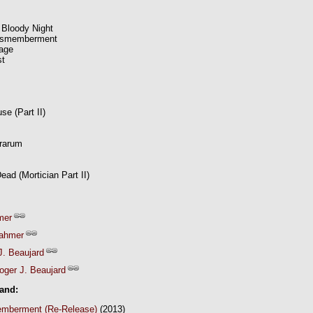
, Bloody Night
Dismemberment
age
st
se (Part II)
brarum
ead (Mortician Part II)
mer
Rahmer
J. Beaujard
oger J. Beaujard
Band:
mberment (Re-Release)
(2013)