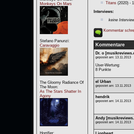
Titans
(2020) - 
Monkeys On Mars
Interviews:
keine Intervie
Kommentar schre
Stefano Panunzi:
Kommentare
Caravaggio
Dr. o [musikreviews.
gepostet am: 13.11.2013
User-Wertung
:
8 Punkte
el Urban
The Gloomy Radiance Of
gepostet am: 13.11.2013
The Moon:
As The Stars Shatter In
Agony
hendrik
gepostet am: 14.11.2013
Andy [musikreviews.
gepostet am: 14.11.2013
Horrifier:
Lionheart