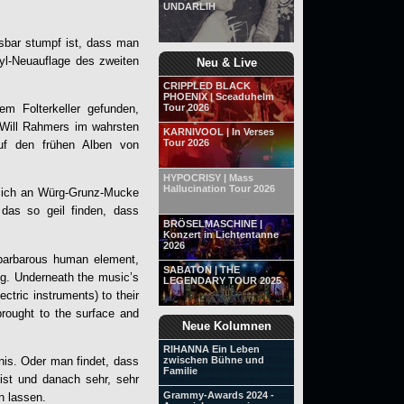
UNDARLIH
ssbar stumpf ist, dass man
nyl-Neuauflage des zweiten
Neu & Live
CRIPPLED BLACK
PHOENIX | Sceaduhelm
m Folterkeller gefunden,
Tour 2026
 Will Rahmers im wahrsten
KARNIVOOL | In Verses
Tour 2026
uf den frühen Alben von
HYPOCRISY | Mass
Hallucination Tour 2026
 sich an Würg-Grunz-Mucke
das so geil finden, dass
BRÖSELMASCHINE |
Konzert in Lichtentanne
2026
barbarous human element,
SABATON | THE
ng. Underneath the music’s
LEGENDARY TOUR 2025
tric instruments) to their
 brought to the surface and
Neue Kolumnen
RIHANNA Ein Leben
is. Oder man findet, dass
zwischen Bühne und
Familie
 ist und danach sehr, sehr
Grammy-Awards 2024 -
n lassen.