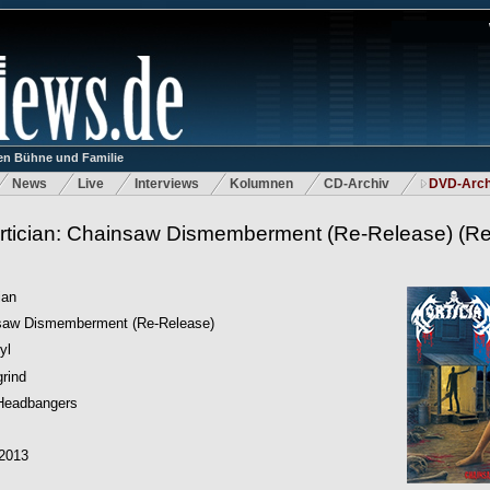
n Bühne und Familie
News
Live
Interviews
Kolumnen
CD-Archiv
DVD-Arch
rtician: Chainsaw Dismemberment (Re-Release)
(Re
ian
saw Dismemberment (Re-Release)
yl
rind
 Headbangers
.2013