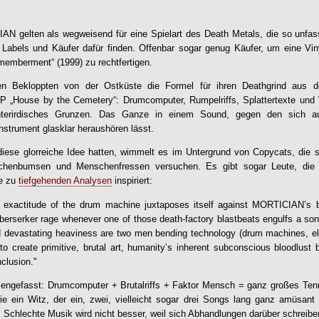
IAN
gelten als wegweisend für eine Spielart des Death Metals, die so unfa
h Labels und Käufer dafür finden. Offenbar sogar genug Käufer, um eine Vi
emberment“ (1999) zu rechtfertigen.
en Bekloppten von der Ostküste die Formel für ihren Deathgrind aus de
P „House by the Cemetery“: Drumcomputer, Rumpelriffs, Splattertexte und
terirdisches Grunzen. Das Ganze in einem Sound, gegen den sich a
rument glasklar heraushören lässt.
iese glorreiche Idee hatten, wimmelt es im Untergrund von Copycats, die
ichenbumsen und Menschenfressen versuchen. Es gibt sogar Leute, die 
ie zu
tiefgehenden Analysen
inspiriert:
g exactitude of the drum machine juxtaposes itself against
MORTICIAN
’s 
l berserker rage whenever one of those death-factory blastbeats engulfs a so
d devastating heaviness are two men bending technology (drum machines, elec
r to create primitive, brutal art, humanity’s inherent subconscious bloodlust
nclusion."
ngefasst: Drumcomputer + Brutalriffs + Faktor Mensch = ganz großes Tenn
e ein Witz, der ein, zwei, vielleicht sogar drei Songs lang ganz amüsant
t. Schlechte Musik wird nicht besser, weil sich Abhandlungen darüber schreibe