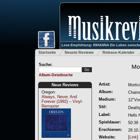
Lese-Empfehlung: RIHANNA Ein Leben zwische
Startseite
Neuste Reviews
Release-Kalender
Suche:
Mo
Album-Detailsuche
Artist:
Neue Reviews
Mortic
Album:
Oregon:
Chain
Always, Never, And
Medium:
12"Vin
Forever (1992) – Vinyl-
Remaster
Stil:
Deathg
Label:
Hells
Spieldauer:
50:39
Erschienen:
28.10
Website:
[
Link
]