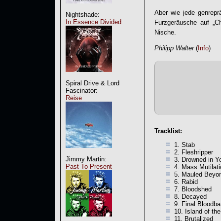
Aber wie jede genrep
Nightshade:
In Essence Divided
Furzgeräusche auf „Ch
Nische.
Philipp Walter
(
Info
)
Spiral Drive & Lord
Fascinator:
Reise
Tracklist:
1. Stab
2. Fleshripper
Jimmy Martin:
3. Drowned in Y
Past To Present
4. Mass Mutilat
5. Mauled Beyon
6. Rabid
7. Bloodshed
8. Decayed
9. Final Bloodba
10. Island of th
11. Brutalized