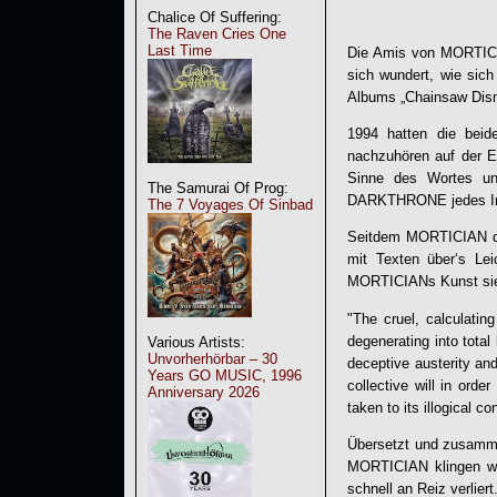
Chalice Of Suffering:
The Raven Cries One
Last Time
Die Amis von
MORTIC
sich wundert, wie sic
Albums „Chainsaw Dism
1994 hatten die beid
nachzuhören auf der E
Sinne des Wortes un
The Samurai Of Prog:
DARKTHRONE jedes Inst
The 7 Voyages Of Sinbad
Seitdem
MORTICIAN
d
mit Texten über‘s Le
MORTICIAN
s Kunst s
"The cruel, calculatin
degenerating into tota
Various Artists:
Unvorherhörbar – 30
deceptive austerity an
Years GO MUSIC, 1996
collective will in orde
Anniversary 2026
taken to its illogical co
Übersetzt und zusamme
MORTICIAN
klingen wi
schnell an Reiz verlier