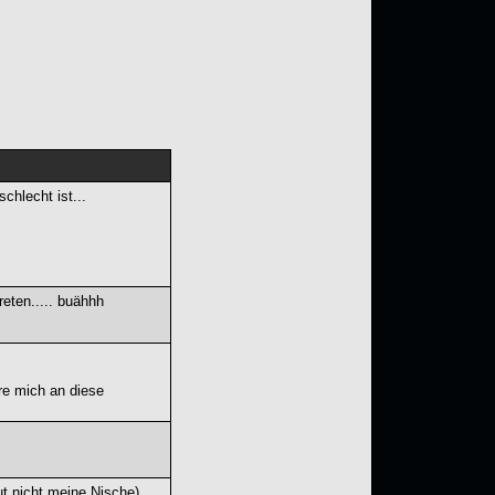
schlecht ist...
ten..... buähhh
ere mich an diese
ut nicht meine Nische),