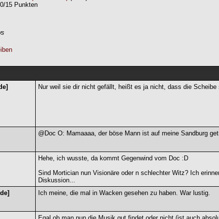
10/15 Punkten
ws
iben
de]
Nur weil sie dir nicht gefällt, heißt es ja nicht, dass die Scheibe 
@Doc O: Mamaaaa, der böse Mann ist auf meine Sandburg getre
Hehe, ich wusste, da kommt Gegenwind vom Doc :D
Sind Mortician nun Visionäre oder n schlechter Witz? Ich erinn
Diskussion...
de]
Ich meine, die mal in Wacken gesehen zu haben. War lustig.
Egal ob man nun die Musik gut findet oder nicht (ist auch absol