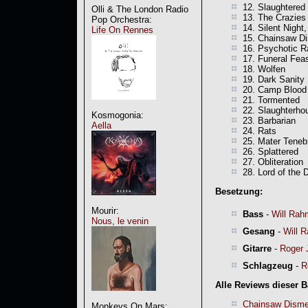
12. Slaughtered
Olli & The London Radio
13. The Crazies
Pop Orchestra:
14. Silent Night
Life On Rennes
15. Chainsaw 
16. Psychotic R
17. Funeral Fea
18. Wolfen
19. Dark Sanity
20. Camp Blood
21. Tormented
22. Slaughterhou
Kosmogonia:
23. Barbarian
Aella
24. Rats
25. Mater Tene
26. Splattered
27. Obliteration
28. Lord of the D
Besetzung:
Mourir:
Bass
-
Will Rah
Nous, le venin
Gesang
-
Will 
Gitarre
-
Roger 
Schlagzeug
-
R
Alle Reviews dieser 
Chainsaw Disme
Monkeys On Mars: