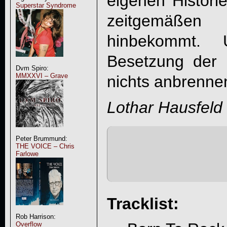
eigenen Histor
Superstar Syndrome
zeitgemäße
hinbekommt. 
Besetzung der
Dvm Spiro:
MMXXVI – Grave
nichts anbrennen
Lothar Hausfeld
Peter Brummund:
THE VOICE – Chris
Farlowe
Tracklist:
Rob Harrison:
Overflow