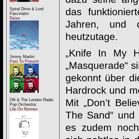
das funktionie
Spiral Drive & Lord
Fascinator:
Reise
Jahren, und d
heutzutage.
„Knife In My H
Jimmy Martin:
Past To Present
„Masquerade“ sin
gekonnt über die
Hardrock und me
Mit „Don’t Beli
Olli & The London Radio
Pop Orchestra:
Life On Rennes
The Sand“ und „
es zudem noch