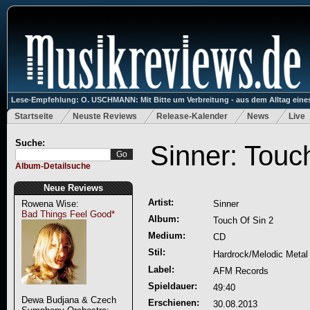
Lese-Empfehlung: O. USCHMANN: Mit Bitte um Verbreitung - aus dem Alltag eines
Startseite
Neuste Reviews
Release-Kalender
News
Live
Suche:
Sinner: Touc
Album-Detailsuche
Neue Reviews
Artist:
Rowena Wise:
Sinner
Bad Things Feel Good*
Album:
Touch Of Sin 2
Medium:
CD
Stil:
Hardrock/Melodic Metal
Label:
AFM Records
Spieldauer:
49:40
Dewa Budjana & Czech
Erschienen:
30.08.2013