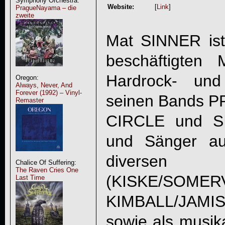
Symphony Orchestra:
Website:
[
Link
]
PragueNayama – die
zweite
Mat
SINNER
is
beschäftigten
Hardrock- und
Oregon:
Always, Never, And
Forever (1992) – Vinyl-
seinen Bands 
Remaster
CIRCLE und
S
und Sänger au
diverse
Chalice Of Suffering:
The Raven Cries One
(KISKE/SOMERV
Last Time
KIMBALL/JAM
sowie als musika