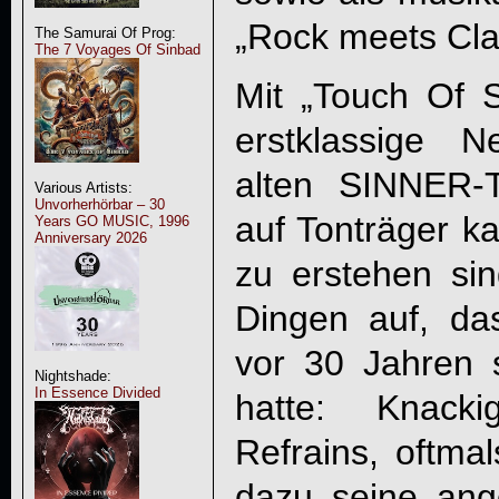
„Rock meets Clas
The Samurai Of Prog:
The 7 Voyages Of Sinbad
Mit „
Touch Of S
erstklassige N
alten
SINNER
-
Various Artists:
Unvorherhörbar – 30
auf Tonträger k
Years GO MUSIC, 1996
Anniversary 2026
zu erstehen sind
Dingen auf, d
vor 30 Jahren 
Nightshade:
In Essence Divided
hatte: Knacki
Refrains, oftma
dazu seine an