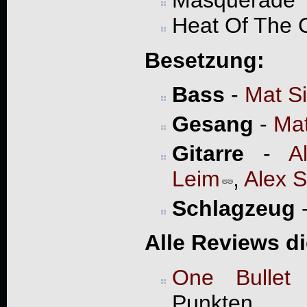
Masquerade
Heat Of The C
Besetzung:
Bass
-
Mat S
Gesang
-
Mat
Gitarre
-
A
Leim
,
Alex 
Schlagzeug
Alle Reviews d
One Bullet 
Punkten