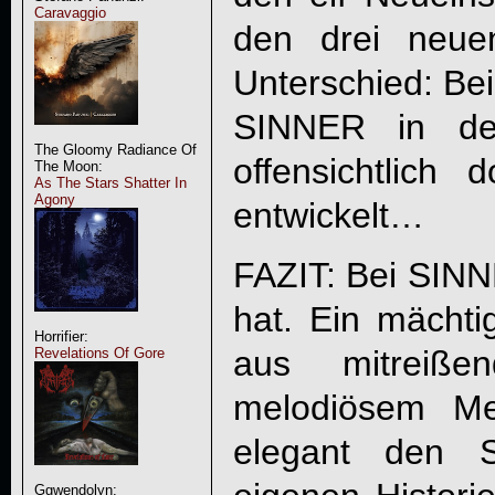
Caravaggio
den drei neue
Unterschied: Bei
SINNER
in den
The Gloomy Radiance Of
offensichtlich
The Moon:
As The Stars Shatter In
Agony
entwickelt…
FAZIT: Bei
SIN
hat. Ein mächt
Horrifier:
aus mitreiß
Revelations Of Gore
melodiösem Me
elegant den S
Ggwendolyn: