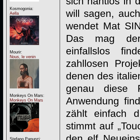
sich nahtlos in 
Kosmogonia:
will sagen, auc
Aella
wendet Mat
SI
Das mag der
einfallslos f
Mourir:
Nous, le venin
zahllosen Proje
denen des italie
genau diese 
Monkeys On Mars:
Anwendung find
Monkeys On Mars
zählt einfach 
stimmt auf „
Tou
den elf Neueins
Stefano Panunzi: