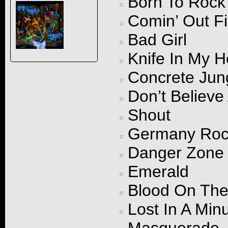
Born To Rock
Comin’ Out Fi
Bad Girl
Knife In My H
Concrete Jun
Don’t Believe
Shout
Germany Roc
Danger Zone
Emerald
Blood On The
Lost In A Min