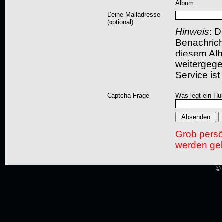
Album.
Deine Mailadresse
(optional)
Hinweis
: D
Benachric
diesem Albu
weitergegeb
Service ist
Captcha-Frage
Was legt ein Hu
Grob pers
werden gel
© 