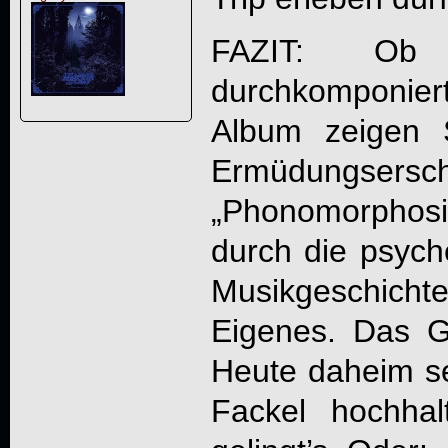
FAZIT: Ob i
durchkomponier
Album zeigen
Ermüdungsersch
„
Phonomorphosi
durch die psych
Musikgeschichte
Eigenes. Das 
Heute daheim se
Fackel hochha