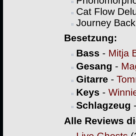
Phonomorpho
Cat Flow Del
Journey Back
Besetzung:
Bass
-
Mitja
Gesang
-
Mag
Gitarre
-
Tom
Keys
-
Winni
Schlagzeug
Alle Reviews d
Live Ghosts
(