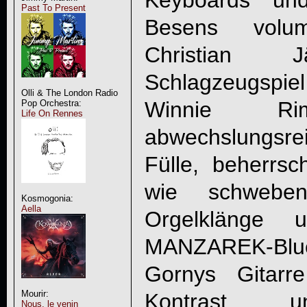
Keyboards und
Past To Present
Besens volu
Christian J
Schlagzeugspiel
Olli & The London Radio
Winnie Rim
Pop Orchestra:
Life On Rennes
abwechslungsr
Fülle, beherrsc
wie schweb
Kosmogonia:
Aella
Orgelklänge
MANZAREK-Bl
Gornys Gitarr
Mourir:
Kontrast un
Nous, le venin