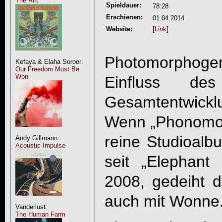
The Rift
Spieldauer:
78:28
Erschienen:
01.04.2014
Website:
[
Link
]
Photomorphoge
Kefaya & Elaha Soroor:
Our Freedom Must Be
Won
Einfluss de
Gesamtentwick
Wenn „
Phonomo
reine Studioal
Andy Gillmann:
Acoustic Impulse
seit „Elephan
2008, gedeiht d
auch mit Wonne
Vanderlust:
The Human Farm