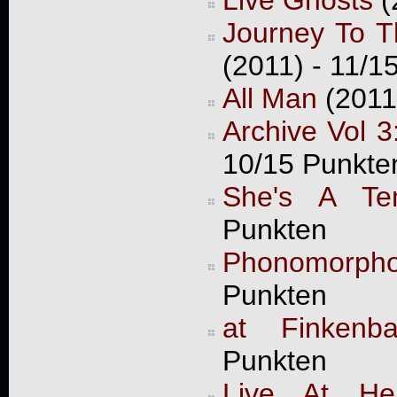
Journey To T
(2011) - 11/1
All Man
(2011
Archive Vol 
10/15 Punkte
She's A Te
Punkten
Phonomorpho
Punkten
at Finkenb
Punkten
Live At Her