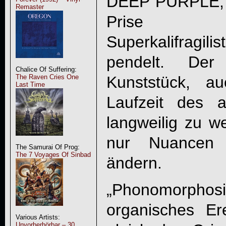
DEEP PURPLE, 
Remaster
Prise
Superkalifragilis
pendelt. De
Chalice Of Suffering:
Kunststück, a
The Raven Cries One
Last Time
Laufzeit des a
langweilig zu w
nur Nuancen 
The Samurai Of Prog:
The 7 Voyages Of Sinbad
ändern.
„
Phonomorphosi
organisches Er
Various Artists:
Unvorherhörbar – 30