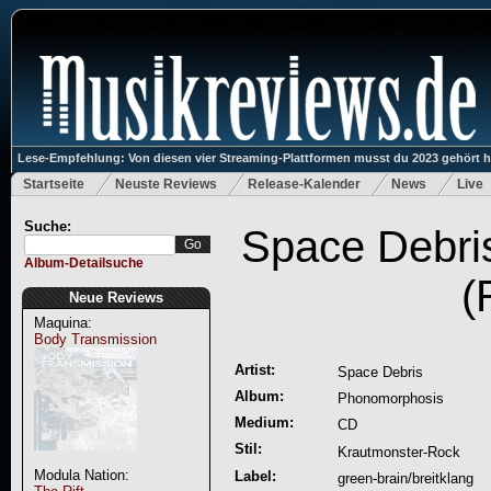
Lese-Empfehlung: Von diesen vier Streaming-Plattformen musst du 2023 gehört 
Startseite
Neuste Reviews
Release-Kalender
News
Live
Suche:
Space Debri
Album-Detailsuche
(
Neue Reviews
Maquina:
Body Transmission
Artist:
Space Debris
Album:
Phonomorphosis
Medium:
CD
Stil:
Krautmonster-Rock
Modula Nation:
Label:
green-brain/breitklang