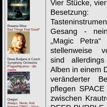
Vier Stücke, vie
Besetzung:
Tasteninstrum
Rowena Wise:
Gesang - nein
Bad Things Feel Good*
„Magic Petra“
stellenweise v
sind allerding
Dewa Budjana & Czech
Symphony Orchestra:
PragueNayama – die
Alben in einem D
zweite
veränderter B
pflegen
SPACE
zwischen Krautr
Oregon:
Always, Never, And
Forever (1992) – Vinyl-