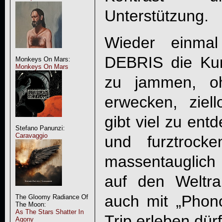
Unterstützung.
Wieder einma
DEBRIS
die Kun
Monkeys On Mars:
Monkeys On Mars
zu jammen, o
erwecken, ziel
gibt viel zu entd
Stefano Panunzi:
Caravaggio
und furztrock
massentauglich
auf den Weltrau
auch mit „Phono
The Gloomy Radiance Of
The Moon:
As The Stars Shatter In
Trip erleben dür
Agony