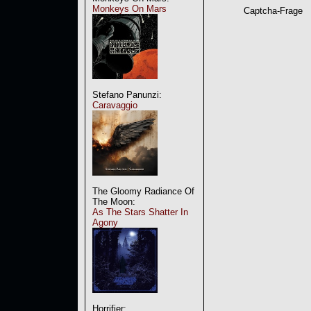
Monkeys On Mars
Captcha-Frage
Stefano Panunzi:
Caravaggio
The Gloomy Radiance Of
The Moon:
As The Stars Shatter In
Agony
Horrifier: