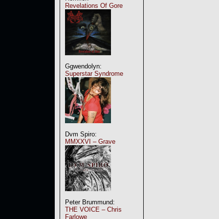
Revelations Of Gore
Ggwendolyn:
Superstar Syndrome
Dvm Spiro:
MMXXVI – Grave
Peter Brummund:
THE VOICE – Chris
Farlowe