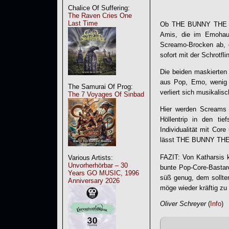
Chalice Of Suffering:
The Raven Cries One
Last Time
Ob
THE BUNNY THE
Amis, die im Emohaus
Screamo-Brocken ab, d
sofort mit der Schrotfl
Die beiden maskierten 
aus Pop, Emo, wenig C
The Samurai Of Prog:
verliert sich musikali
The 7 Voyages Of Sinbad
Hier werden Screams 
Höllentrip in den t
Individualität mit Cor
lässt
THE BUNNY TH
FAZIT: Von Katharsis k
Various Artists:
Unvorherhörbar – 30
bunte Pop-Core-Bastard
Years GO MUSIC, 1996
süß genug, dem sollt
Anniversary 2026
möge wieder kräftig zu
Oliver Schreyer
(
Info
)