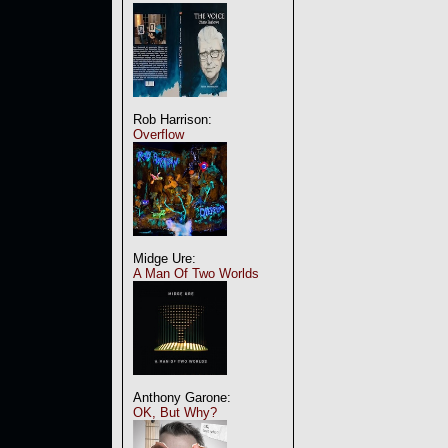
Rob Harrison:
Overflow
Midge Ure:
A Man Of Two Worlds
Anthony Garone:
OK, But Why?