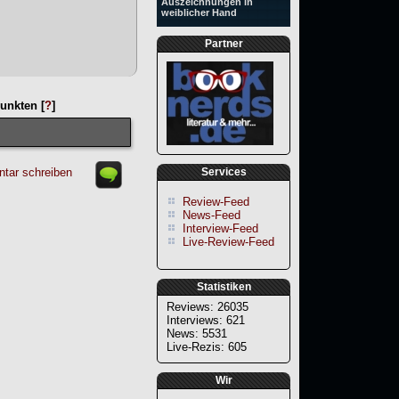
Auszeichnungen in
weiblicher Hand
Partner
unkten [
?
]
tar schreiben
Services
Review-Feed
News-Feed
Interview-Feed
Live-Review-Feed
Statistiken
Reviews: 26035
Interviews: 621
News: 5531
Live-Rezis: 605
Wir