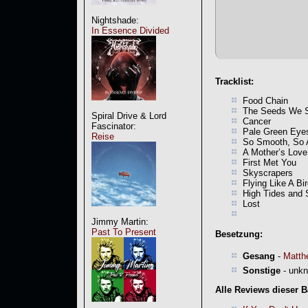
Nightshade:
In Essence Divided
Tracklist:
Food Chain
The Seeds We 
Spiral Drive & Lord
Cancer
Fascinator:
Pale Green Eye
Reise
So Smooth, So 
A Mother’s Love
First Met You
Skyscrapers
Flying Like A Bi
High Tides and
Lost
Jimmy Martin:
Past To Present
Besetzung:
Gesang
-
Matth
Sonstige
- unk
Alle Reviews dieser 