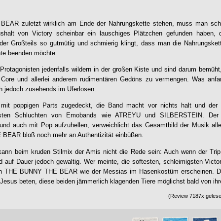
 BEAR
zuletzt wirklich am Ende der Nahrungskette stehen, muss man sch
halt von Victory scheinbar ein lauschiges Plätzchen gefunden haben,
er Großteils so gutmütig und schmierig klingt, dass man die Nahrungskette
inte beenden möchte.
Protagonisten jedenfalls wildern in der großen Kiste und sind darum bemüht,
ore und allerlei anderem rudimentären Gedöns zu vermengen. Was anfang
sch jedoch zusehends im Uferlosen.
mit poppigen Parts zugedeckt, die Band macht vor nichts halt und der H
iefsten Schluchten von Emobands wie ATREYU und SILBERSTEIN. Der 
e und auch mit Pop aufzuhellen, verweichlicht das Gesamtbild der Musik al
E BEAR
bloß noch mehr an Authentizität einbüßen.
ann beim kruden Stilmix der Amis nicht die Rede sein: Auch wenn der Trip g
 auf Dauer jedoch gewaltig. Wer meinte, die softesten, schleimigsten Vict
en
THE BUNNY THE BEAR
wie der Messias im Hasenkostüm erscheinen. De
 Jesus beten, diese beiden jämmerlich klagenden Tiere möglichst bald von ih
(Review 7187x gelesen