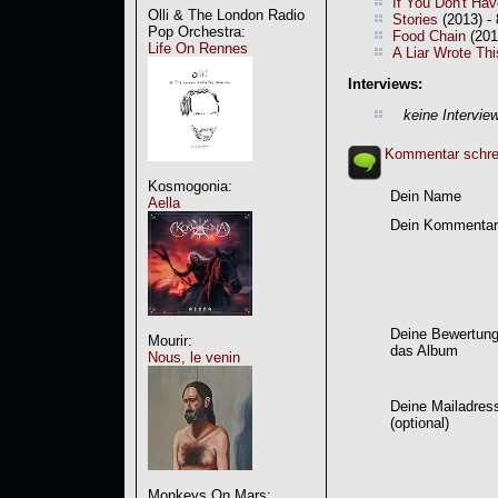
If You Don't Hav
Olli & The London Radio
Stories
(2013) -
Pop Orchestra:
Food Chain
(201
Life On Rennes
A Liar Wrote Thi
Interviews:
keine Intervie
Kommentar schre
Kosmogonia:
Dein Name
Aella
Dein Kommentar
Deine Bewertung
Mourir:
das Album
Nous, le venin
Deine Mailadres
(optional)
Monkeys On Mars: