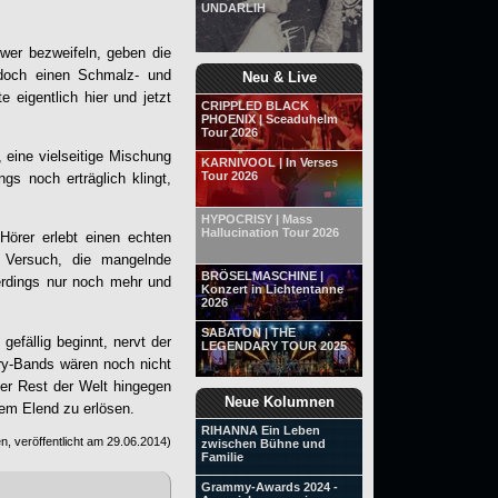
UNDARLIH
wer bezweifeln, geben die
 doch einen Schmalz- und
Neu & Live
 eigentlich hier und jetzt
CRIPPLED BLACK
PHOENIX | Sceaduhelm
Tour 2026
 eine vielseitige Mischung
KARNIVOOL | In Verses
Tour 2026
s noch erträglich klingt,
HYPOCRISY | Mass
Hallucination Tour 2026
örer erlebt einen echten
Versuch, die mangelnde
BRÖSELMASCHINE |
lerdings nur noch mehr und
Konzert in Lichtentanne
2026
SABATON | THE
efällig beginnt, nervt der
LEGENDARY TOUR 2025
ory-Bands wären noch nicht
r Rest der Welt hingegen
Neue Kolumnen
rem Elend zu erlösen.
RIHANNA Ein Leben
, veröffentlicht am
29.06.2014
)
zwischen Bühne und
Familie
Grammy-Awards 2024 -