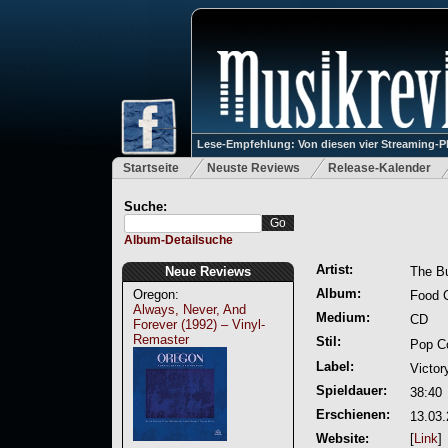
Lese-Empfehlung: Von diesen vier Streaming-P
Startseite
Neuste Reviews
Release-Kalender
Suche:
Album-Detailsuche
Artist:
Neue Reviews
The B
Album:
Oregon:
Food 
Always, Never, And
Medium:
CD
Forever (1992) – Vinyl-
Remaster
Stil:
Pop C
Label:
Victor
Spieldauer:
38:40
Erschienen:
13.03
Website:
[
Link
]