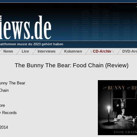
lattformen musst du 2023 gehört haben
News
Live
Interviews
Kolumnen
CD-Archiv
DVD-Arc
The Bunny The Bear: Food Chain
(Review)
unny The Bear
Chain
ore
y Records
.2014