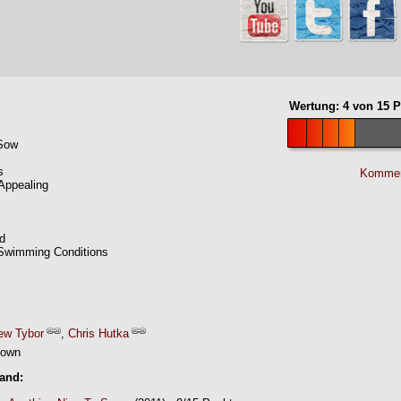
Wertung:
4
von
15
P
Sow
s
Kommen
Appealing
rd
 Swimming Conditions
ew Tybor
,
Chris Hutka
nown
Band: