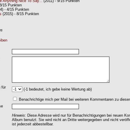
e Anything Nice To Say...
(2011) - 9/15 Punkten
 8/15 Punkten
4) - 4/15 Punkten
s
(2015) - 8/15 Punkten
ws
iben
 für
(-1 bedeutet, ich gebe keine Wertung ab)
Benachrichtige mich per Mail bei weiteren Kommentaren zu dies
se
Hinweis
: Diese Adresse wird nur für Benachrichtigungen bei neuen 
Album benutzt. Sie wird nicht an Dritte weitergegeben und nicht veröff
ist jederzeit abbestellbar.