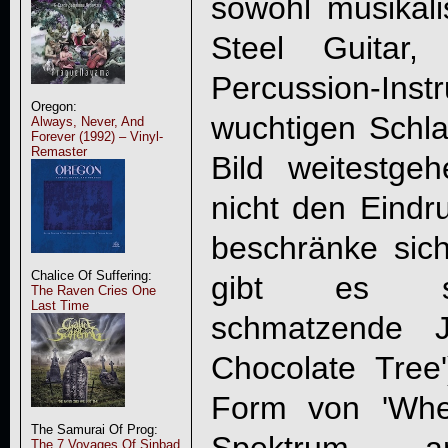
sowohl musikalis
Steel Guitar
Percussion-In
Oregon:
wuchtigen Schl
Always, Never, And
Forever (1992) – Vinyl-
Remaster
Bild weitestg
nicht den Eindr
beschränke sic
Chalice Of Suffering:
gibt es sch
The Raven Cries One
Last Time
schmatzende J
Chocolate Tree
Form von 'Whe
The Samurai Of Prog:
The 7 Voyages Of Sinbad