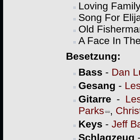
Loving Famil
Song For Elij
Old Fisherma
A Face In Th
Besetzung:
Bass
-
Dan L
Gesang
-
Les
Gitarre
-
Le
Parks
,
Chris
Keys
-
Jeff B
Schlagzeug