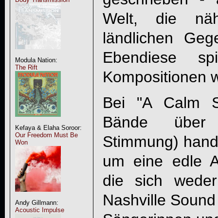
Welt, die nä
ländlichen Geg
Ebendiese sp
Modula Nation:
The Rift
Kompositionen w
Bei "
A Calm 
Bände über 
Kefaya & Elaha Soroor:
Our Freedom Must Be
Stimmung) hande
Won
um eine edle Au
die sich weder
Nashville Sound
Andy Gillmann:
Acoustic Impulse