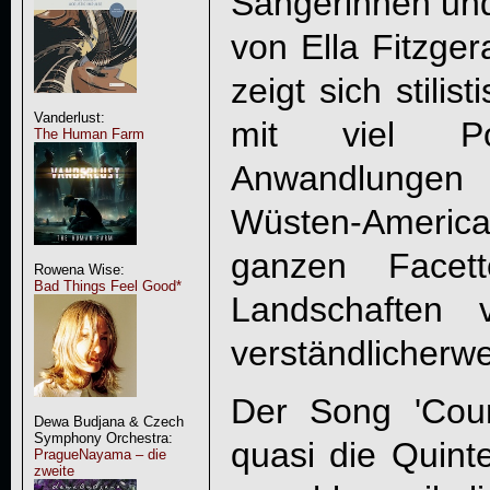
Sängerinnen und 
von Ella Fitzgera
zeigt sich stilis
Vanderlust:
mit viel Pop
The Human Farm
Anwandlungen 
Wüsten-American
ganzen Facet
Rowena Wise:
Bad Things Feel Good*
Landschaften 
verständlicherwe
Der Song 'Count
Dewa Budjana & Czech
Symphony Orchestra:
quasi die Quint
PragueNayama – die
zweite