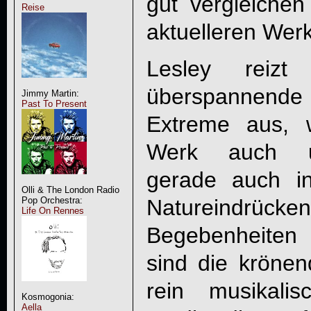
gut vergleichen
Reise
aktuelleren Werke
Lesley reizt
überspannende
Jimmy Martin:
Past To Present
Extreme aus, 
Werk auch u
gerade auch in
Olli & The London Radio
Natureindrück
Pop Orchestra:
Life On Rennes
Begebenheiten 
sind die kröne
rein musikalis
Kosmogonia:
Aella