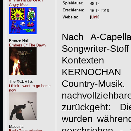
In The Hands Of An
Spieldauer:
48:12
Angry Mob
Erschienen:
16.12.2016
Website:
[
Link
]
Nach A-Capella
Bronze Hall:
Embers Of The Dawn
Songwriter-Stof
Kontext
KERNOCHAN
n
Country-Mus
The XCERTS:
i think i want to go home
now.
nachvollzie
zurückgeht: D
wurden während 
Maquina:
geschrieben - 
Body Transmission