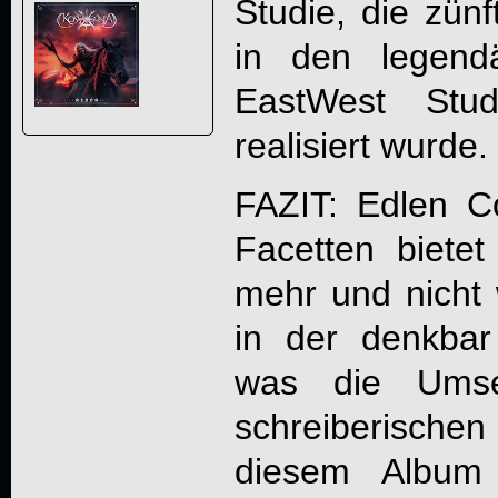
Studie, die zünf
in den legend
EastWest Stu
realisiert wurde.
FAZIT: Edlen Co
Facetten bietet
mehr und nicht w
in der denkba
was die Umse
schreiberisch
diesem Albu