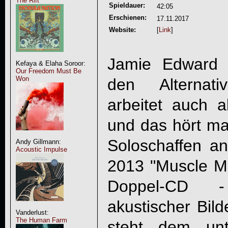
The Rift
Spieldauer:
42:05
Erschienen:
17.11.2017
Website:
[
Link
]
Jamie Edward 
Kefaya & Elaha Soroor:
Our Freedom Must Be
Won
den Alternat
arbeitet auch al
und das hört m
Soloschaffen an
Andy Gillmann:
Acoustic Impulse
2013 "Muscle M
Doppel-CD -
akustischer Bild
Vanderlust:
The Human Farm
steht dem unt