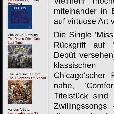
Vielmehr möch
Remaster
miteinander in 
auf virtuose Art
Die Single 'Miss
Chalice Of Suffering:
The Raven Cries One
Rückgriff auf
Last Time
Debüt versehen)
klassischen
Chicago'scher 
The Samurai Of Prog:
The 7 Voyages Of Sinbad
nahe, 'Comfo
Titelstück sind
Zwillingssongs 
Various Artists:
Unvorherhörbar – 30