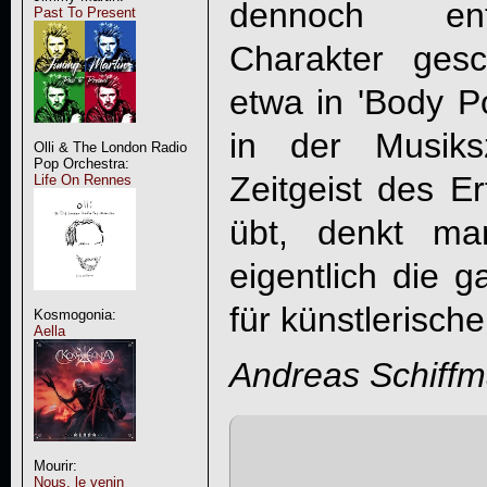
dennoch ent
Past To Present
Charakter ges
etwa in 'Body Po
in der Musiks
Olli & The London Radio
Pop Orchestra:
Zeitgeist des Erf
Life On Rennes
übt, denkt ma
eigentlich die 
für künstlerisc
Kosmogonia:
Aella
Andreas Schiff
Mourir:
Nous, le venin