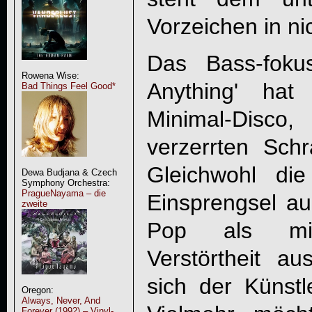
Vorzeichen in ni
Das Bass-foku
Rowena Wise:
Anything' hat
Bad Things Feel Good*
Minimal-Disc
verzerrten Schrä
Gleichwohl die
Dewa Budjana & Czech
Symphony Orchestra:
PragueNayama – die
Einsprengsel au
zweite
Pop als miss
Verstörtheit aus
sich der Künstl
Oregon:
Always, Never, And
Forever (1992) – Vinyl-