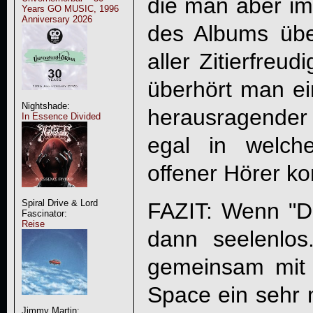
die man aber im
Years GO MUSIC, 1996
Anniversary 2026
des Albums übe
aller Zitierfreud
überhört man ei
Nightshade:
herausragender
In Essence Divided
egal in welche
offener Hörer ko
Spiral Drive & Lord
FAZIT: Wenn "
D
Fascinator:
Reise
dann seelenlo
gemeinsam mit
Space ein sehr 
Jimmy Martin: