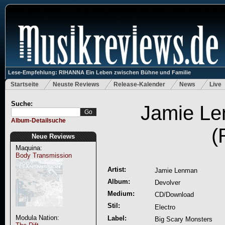
Lese-Empfehlung: RIHANNA Ein Leben zwischen Bühne und Familie
Startseite
Neuste Reviews
Release-Kalender
News
Live
Suche:
Jamie Le
Album-Detailsuche
(
Neue Reviews
Maquina:
Body Transmission
Artist:
Jamie Lenman
Album:
Devolver
Medium:
CD/Download
Stil:
Electro
Modula Nation:
Label:
Big Scary Monsters