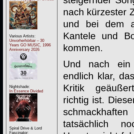
steigernder Son
nach kürzester Z
und bei dem a
Kantele und B
Various Artists:
Unvorherhörbar – 30
kommen.
Years GO MUSIC, 1996
Anniversary 2026
Und nach ein 
endlich klar, da
Kritik geäuße
Nightshade:
In Essence Divided
richtig ist. Die
schmackhaften
tatsächlich n
Spiral Drive & Lord
Fascinator: