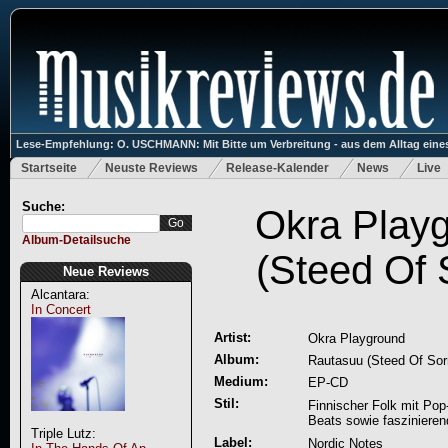
Lese-Empfehlung: O. USCHMANN: Mit Bitte um Verbreitung - aus dem Alltag eines
Startseite
Neuste Reviews
Release-Kalender
News
Live
Suche:
Okra Play
Album-Detailsuche
(Steed Of 
Neue Reviews
Alcantara:
In Concert
Artist:
Okra Playground
Album:
Rautasuu (Steed Of Sor
Medium:
EP-CD
Stil:
Finnischer Folk mit Po
Beats sowie faszinier
Triple Lutz:
Label:
Nordic Notes