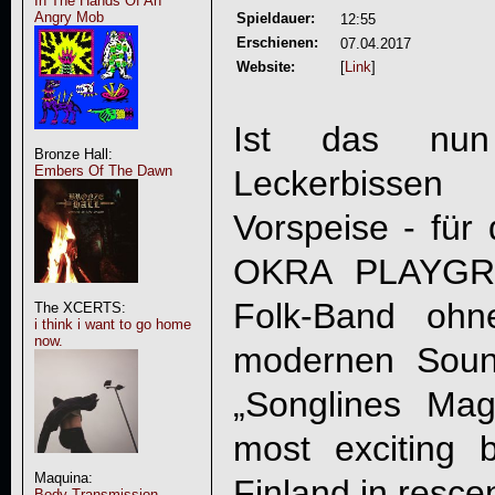
In The Hands Of An
Angry Mob
Spieldauer:
12:55
Erschienen:
07.04.2017
Website:
[
Link
]
Ist das nun
Bronze Hall:
Embers Of The Dawn
Leckerbissen
Vorspeise - für
OKRA PLAYG
Folk-Band ohn
The XCERTS:
i think i want to go home
now.
modernen Soun
„Songlines Mag
most exciting
Maquina:
Finland in resce
Body Transmission