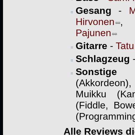
Gesang
-
M
Hirvonen
Pajunen
Gitarre
-
Tatu
Schlagzeug
Sonstige
- 
(Akkordeon),
Muikku (Kan
(Fiddle, Bow
(Programmin
Alle Reviews d