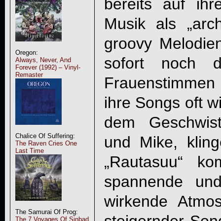
bereits auf ih
Musik als „arc
groovy Melodien
Oregon:
sofort noch d
Always, Never, And
Forever (1992) – Vinyl-
Remaster
Frauenstimmen
ihre Songs oft w
dem Geschwiste
Chalice Of Suffering:
und Mike, kling
The Raven Cries One
Last Time
„Rautasuu“ ko
spannende und
wirkende Atmos
The Samurai Of Prog:
The 7 Voyages Of Sinbad