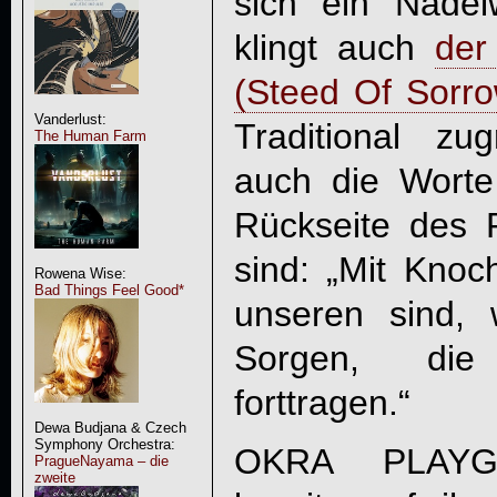
sich ein Nadelw
klingt auch
der
(Steed Of Sorro
Vanderlust:
Traditional zu
The Human Farm
auch die Worte
Rückseite des 
sind: „Mit Knoch
Rowena Wise:
Bad Things Feel Good*
unseren sind, 
Sorgen, die
forttragen.“
Dewa Budjana & Czech
Symphony Orchestra:
OKRA PLAYGR
PragueNayama – die
zweite