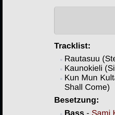
Tracklist:
Rautasuu (St
Kaunokieli (S
Kun Mun Kulta
Shall Come)
Besetzung:
Bass
-
Sami 