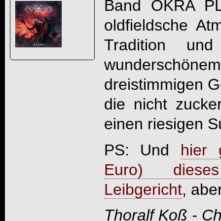
Band
OKRA P
oldfieldsche At
Tradition und
wunderschö
dreistimmigen G
die nicht zucke
einen riesigen Su
PS: Und
hier 
Euro) diese
Leibgericht
, aber
Thoralf Koß - C