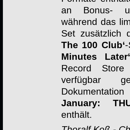
an Bonus- und
während das lim
Set zusätzlich
The 100 Club‘
-
Minutes Later
Record Store 
verfügbar 
Dokumentatio
January:
TH
enthält.
Thoralf Koß - C