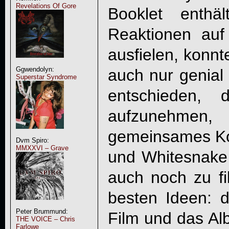
Revelations Of Gore
Booklet enthält
Reaktionen auf 
ausfielen, konnt
Ggwendolyn:
auch nur genial
Superstar Syndrome
entschieden, 
aufzunehmen
gemeinsames Ko
Dvm Spiro:
MMXXVI – Grave
und Whitesnake 
auch noch zu fi
besten Ideen: 
Peter Brummund:
Film und das Al
THE VOICE – Chris
Farlowe