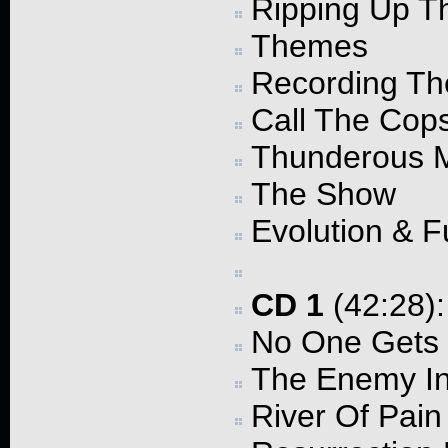
Ripping Up T
Themes
Recording Th
Call The Cops
Thunderous
The Show
Evolution & F
CD 1
(42:28):
No One Gets 
The Enemy In
River Of Pain