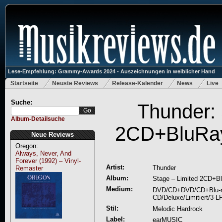
Lese-Empfehlung: Grammy-Awards 2024 - Auszeichnungen in weiblicher Hand
Startseite
Neuste Reviews
Release-Kalender
News
Live
Suche:
Thunder: 
Album-Detailsuche
2CD+BluRay
Neue Reviews
Oregon:
Always, Never, And
Forever (1992) – Vinyl-
Artist:
Thunder
Remaster
Album:
Stage – Limited 2CD+Bl
Medium:
DVD/CD+DVD/CD+Blu-r
CD/Deluxe/Limitiert/3-L
Stil:
Melodic Hardrock
Label:
earMUSIC