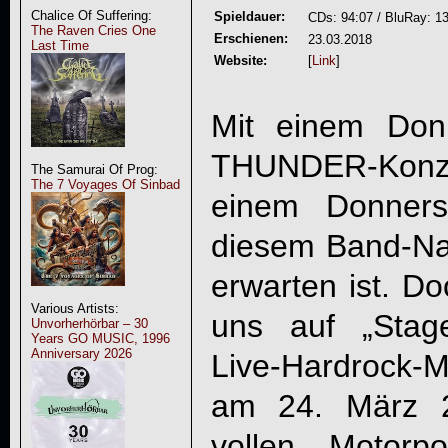
Chalice Of Suffering:
Spieldauer:
CDs: 94:07 / BluRay: 1
The Raven Cries One
Erschienen:
23.03.2018
Last Time
Website:
[
Link
]
Mit einem Don
THUNDER
-Kon
The Samurai Of Prog:
The 7 Voyages Of Sinbad
einem Donners
diesem Band-Na
erwarten ist. D
Various Artists:
uns auf „Stag
Unvorherhörbar – 30
Years GO MUSIC, 1996
Anniversary 2026
Live-Hardrock-
am 24. März 2
vollen Motorp