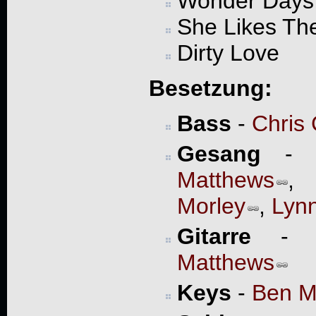
Wonder Days
She Likes Th
Dirty Love
Besetzung:
Bass
-
Chris 
Gesang
Matthews
Morley
,
Lyn
Gitarre
Matthews
Keys
-
Ben M