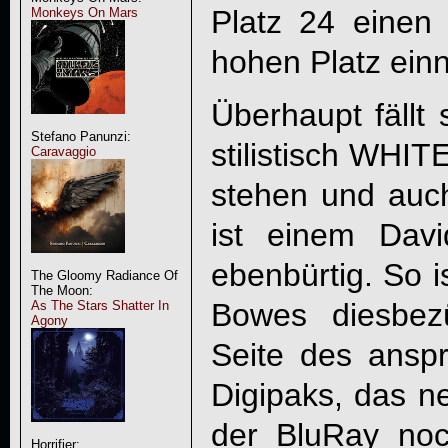
Platz 24 einen
Monkeys On Mars
hohen Platz ein
Überhaupt fällt 
Stefano Panunzi:
stilistisch WH
Caravaggio
stehen und auc
ist einem Dav
ebenbürtig. So i
The Gloomy Radiance Of
The Moon:
Bowes diesbezü
As The Stars Shatter In
Agony
Seite des anspr
Digipaks, das 
der BluRay noc
Horrifier: