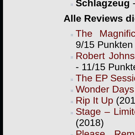
Schlagzeug
Alle Reviews d
The Magnifi
9/15 Punkten
Robert John
- 11/15 Punkt
The EP Sessi
Wonder Days
Rip It Up
(201
Stage – Limi
(2018)
Please Rem