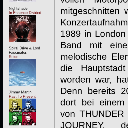
mitgeschnitten 
Nightshade:
In Essence Divided
Konzertaufnah
1989 in London
Band mit eine
Spiral Drive & Lord
Fascinator:
melodische Elem
Reise
die Hauptstad
worden war, ha
Denn bereits 
Jimmy Martin:
Past To Present
dort bei eine
von
THUNDER
JOURNEY, d