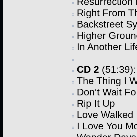
Resurrection
Right From Th
Backstreet 
Higher Groun
In Another Lif
CD 2
(51:39):
The Thing I 
Don‘t Wait F
Rip It Up
Love Walked 
I Love You Mo