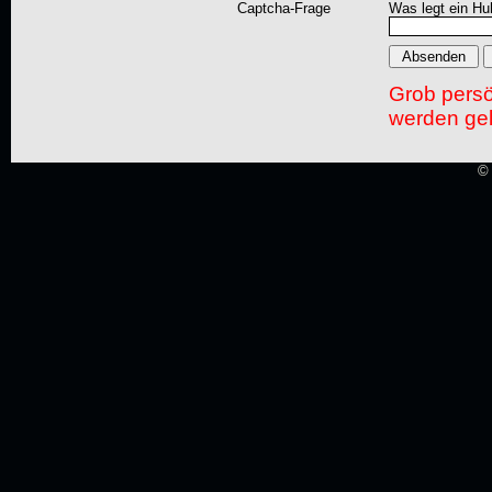
Captcha-Frage
Was legt ein Hu
Grob pers
werden gel
© 