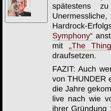
spätestens z
Unermessliche
Hardrock-Erf
Symphony“
anst
mit
„The Thin
draufsetzen.
FAZIT: Auch we
von
THUNDER
e
die Jahre gekomm
live nach wie vo
ihrer Gründung 