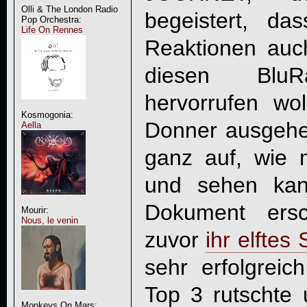
Olli & The London Radio
begeistert, d
Pop Orchestra:
Life On Rennes
Reaktionen auch
diesen BluRa
hervorrufen wol
Kosmogonia:
Donner ausgehec
Aella
ganz auf, wie 
und sehen kan
Dokument ersc
Mourir:
Nous, le venin
zuvor
ihr elftes
sehr erfolgreic
Top 3 rutschte 
Monkeys On Mars: