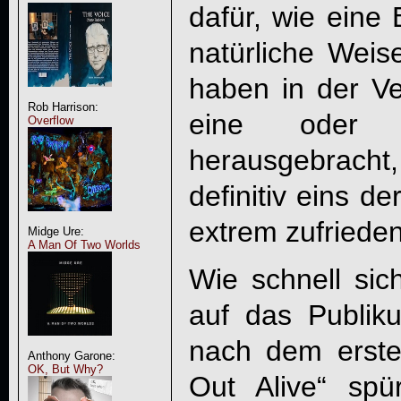
dafür, wie eine
natürliche Wei
haben in der V
Rob Harrison:
eine oder a
Overflow
herausgebrach
definitiv eins d
extrem zufrieden
Midge Ure:
A Man Of Two Worlds
Wie schnell sic
auf das Publiku
nach dem erst
Anthony Garone:
OK, But Why?
Out Alive“ spü