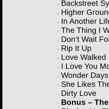
Backstreet 
Higher Groun
In Another Lif
The Thing I 
Don‘t Wait F
Rip It Up
Love Walked 
I Love You Mo
Wonder Days
She Likes Th
Dirty Love
Bonus – The