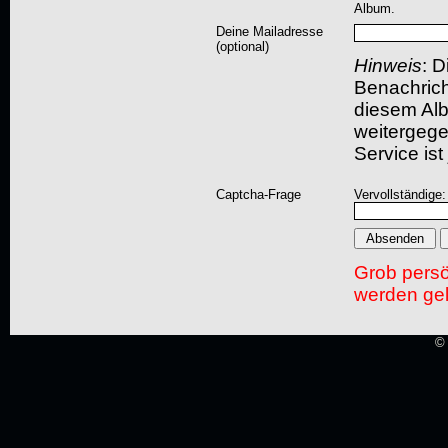
Album.
Deine Mailadresse
(optional)
Hinweis
: D
Benachric
diesem Albu
weitergegeb
Service ist
Captcha-Frage
Vervollständige
Grob pers
werden gel
© 