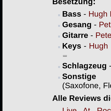
Besetzung:
Bass
-
Hugh 
Gesang
-
Pet
Gitarre
-
Pete
Keys
-
Hugh 
Schlagzeug
Sonstige
- 
(Saxofone, Fl
Alle Reviews d
Live At Roc