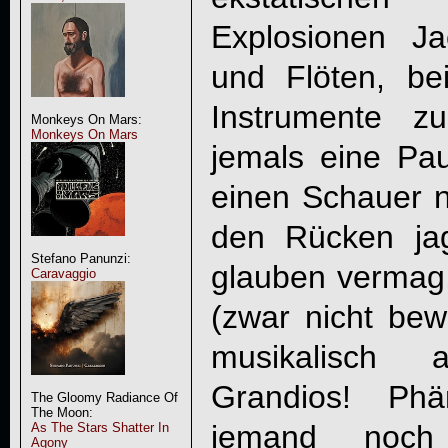
Explosionen J
und Flöten, b
Instrumente z
Monkeys On Mars:
Monkeys On Mars
jemals eine Pa
einen Schauer 
den Rücken ja
Stefano Panunzi:
glauben vermag
Caravaggio
(zwar nicht bew
musikalisch a
Grandios! Ph
The Gloomy Radiance Of
The Moon:
jemand noch
As The Stars Shatter In
Agony