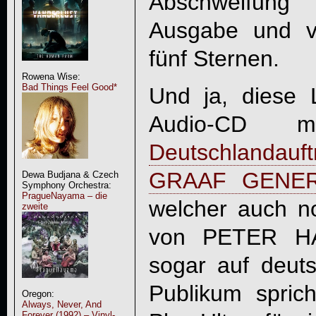
Abschweifung“
Ausgabe und ve
fünf Sternen.
Rowena Wise:
Bad Things Feel Good*
Und ja, diese 
Audio-CD
Deutschlandau
GRAAF GENE
Dewa Budjana & Czech
Symphony Orchestra:
PragueNayama – die
welcher auch n
zweite
von PETER HAM
sogar auf deut
Publikum sprich
Oregon:
Always, Never, And
Forever (1992) – Vinyl-