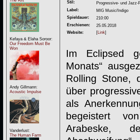
The Rift
Stil:
Progressive- und Jazz-
Label:
MIG Music/Indigo
Spieldauer:
210:00
Erschienen:
25.05.2018
Website:
[
Link
]
Kefaya & Elaha Soroor:
Our Freedom Must Be
Won
Im Eclipsed 
Monats“ ausgez
Rolling Stone,
Andy Gillmann:
über progressiv
Acoustic Impulse
als Anerkennung
begeistert v
Arabeske, d
Vanderlust:
The Human Farm