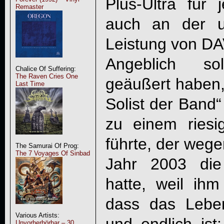
Plus-Ultra fü
Remaster
auch an der u
Leistung von D
Angeblich s
Chalice Of Suffering:
The Raven Cries One
geäußert haben, 
Last Time
Solist der Band
zu einem riesi
führte, der wege
The Samurai Of Prog:
The 7 Voyages Of Sinbad
Jahr 2003 die
hatte, weil ihm
dass das Lebe
Various Artists:
und endlich ist
Unvorherhörbar – 30