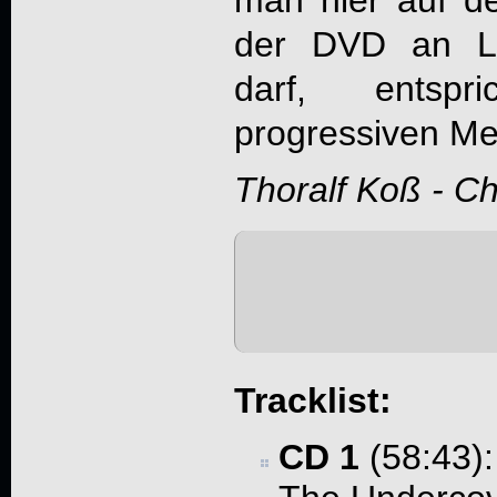
der DVD an Li
darf, entspr
progressiven Mei
Thoralf Koß - C
Tracklist:
CD 1
(58:43):