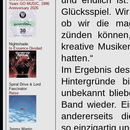
Years GO MUSIC, 1996
Anniversary 2026
Glücksspiel. Wi
ob wir die ma
zünden können,
kreative Musike
Nightshade:
In Essence Divided
hatten.“
Im Ergebnis des
Hintergründe 
Spiral Drive & Lord
Fascinator:
unbekannt blieb
Reise
Band wieder. Ei
andererseits di
so einzigartig u
Jimmy Martin: