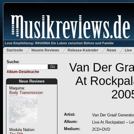
Lese-Empfehlung: RIHANNA Ein Leben zwischen Bühne und Familie
Startseite
Neuste Reviews
Release-Kalender
News
Live
Suche:
Van Der Gra
Album-Detailsuche
At Rockpal
Neue Reviews
Maquina:
200
Body Transmission
Artist:
Van Der Graaf Generato
Album:
Live At Rockpalast – L
Medium:
2CD+DVD
Modula Nation: