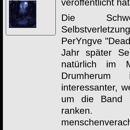
veröffentlicht hat
Die Schwe
Selbstverletzun
PerYngve "Dead"
Jahr später Se
natürlich im 
Drumherum i
interessanter, w
um die Band u
ranken
menschenverac