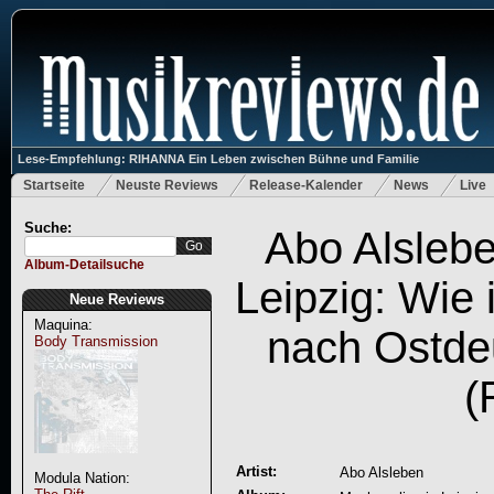
Lese-Empfehlung: RIHANNA Ein Leben zwischen Bühne und Familie
Startseite
Neuste Reviews
Release-Kalender
News
Live
Suche:
Abo Alslebe
Album-Detailsuche
Leipzig: Wie 
Neue Reviews
Maquina:
nach Ostde
Body Transmission
(
Artist:
Abo Alsleben
Modula Nation: