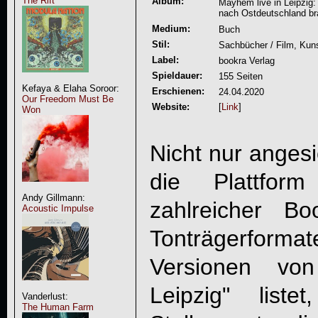
The Rift
Album:
Mayhem live in Leipzig:
nach Ostdeutschland br
Medium:
Buch
Stil:
Sachbücher / Film, Kuns
Label:
bookra Verlag
Spieldauer:
155 Seiten
Kefaya & Elaha Soroor:
Erschienen:
24.04.2020
Our Freedom Must Be
Website:
[
Link
]
Won
Nicht nur angesi
die Plattfor
Andy Gillmann:
zahlreicher Bo
Acoustic Impulse
Tonträgerformat
Versionen vo
Leipzig" list
Vanderlust:
The Human Farm