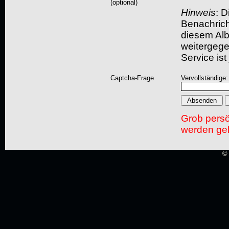
(optional)
Hinweis
: D
Benachric
diesem Albu
weitergegeb
Service ist
Captcha-Frage
Vervollständige:
Grob pers
werden gel
© 