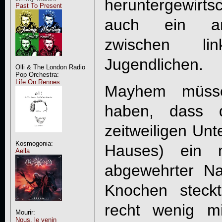
heruntergewirt
Past To Present
auch ein anh
zwischen li
Jugendlichen.
Olli & The London Radio
Pop Orchestra:
Life On Rennes
Mayhem müssen
haben, dass 
zeitweiligen Unt
Kosmogonia:
Hauses) ein 
Aella
abgewehrter Na
Knochen steck
recht wenig mi
Mourir:
Nous, le venin