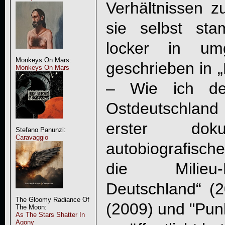
Verhältnissen z
sie selbst sta
locker in umg
Monkeys On Mars:
geschrieben in 
Monkeys On Mars
– Wie ich de
Ostdeutschland 
erster doku
Stefano Panunzi:
Caravaggio
autobiografisc
die Milieu
Deutschland“ (2
The Gloomy Radiance Of
(2009) und "Pun
The Moon:
As The Stars Shatter In
Agony