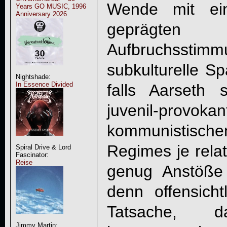
Wende mit ei
Years GO MUSIC, 1996
Anniversary 2026
geprägte
Aufbruchsst
subkulturelle S
Nightshade:
In Essence Divided
falls Aarseth s
juvenil-provo
kommunistisc
Regimes je relati
Spiral Drive & Lord
Fascinator:
Reise
genug Anstöße
denn offensicht
Tatsache, d
Jimmy Martin: