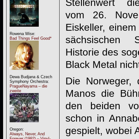
Stellenwert di
vom 26. Nov
Eiskeller, einem
Rowena Wise:
sächsischen S
Bad Things Feel Good*
Historie des s
Black Metal nich
Dewa Budjana & Czech
Die Norweger,
Symphony Orchestra:
PragueNayama – die
Manos die Bühn
zweite
den beiden vo
schon in Annab
gespielt, wobei
Oregon:
Always, Never, And
Forever (1992) – Vinyl-