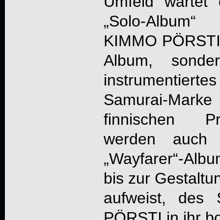
Umfeld wartet
„Solo-Album“ 
KIMMO PÖRSTI a
Album, sonder
instrumentie
Samurai-Marke
finnischen P
werden auch 
„
Wayfarer
“-Alb
bis zur Gestalt
aufweist, des
PÖRSTI in ihr b