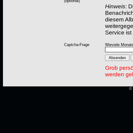
(optional)
Hinweis
: D
Benachric
diesem Albu
weitergegeb
Service ist
Captcha-Frage
Wieviele Monate
Grob pers
werden gel
© 