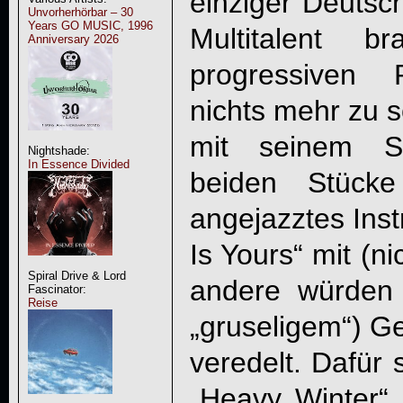
einziger Deutsch
Unvorherhörbar – 30
Years GO MUSIC, 1996
Multitalent 
Anniversary 2026
progressiven 
nichts mehr zu s
mit seinem S
Nightshade:
In Essence Divided
beiden Stücke
angejazztes Inst
Is Yours“ mit (n
Spiral Drive & Lord
andere würden 
Fascinator:
Reise
„gruseligem“)
veredelt. Dafür
„Heavy Winter“ 