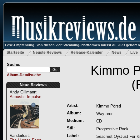
Lese-Empfehlung: Von diesen vier Streaming-Plattformen musst du 2023 gehört 
Startseite
Neuste Reviews
Release-Kalender
News
Live
Suche:
Kimmo Pö
Album-Detailsuche
(
Neue Reviews
Andy Gillmann:
Acoustic Impulse
Artist:
Kimmo Pörsti
Album:
Wayfarer
Medium:
CD
Stil:
Progressive Rock
Vanderlust:
Label:
Seacrest Oy/Just For K