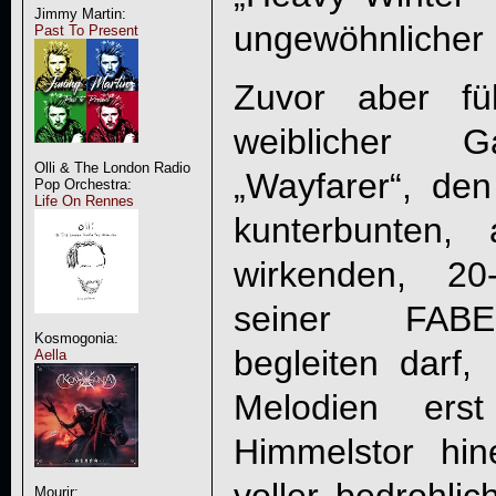
Jimmy Martin:
ungewöhnlicher H
Past To Present
Zuvor aber fü
weiblicher G
Olli & The London Radio
„
Wayfarer
“, de
Pop Orchestra:
Life On Rennes
kunterbunten,
wirkenden, 20
seiner FABE
Kosmogonia:
begleiten darf,
Aella
Melodien ers
Himmelstor hine
Mourir: