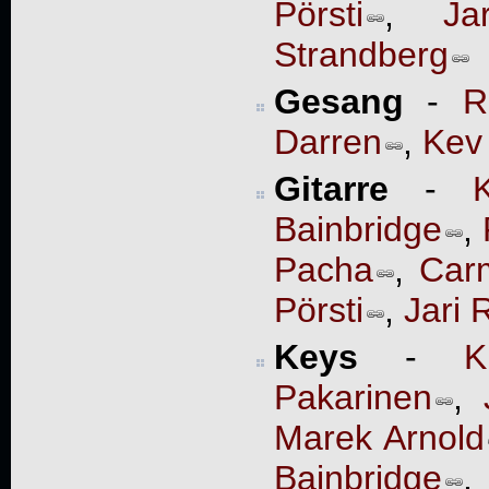
Pörsti
,
Ja
Strandberg
Gesang
-
R
Darren
,
Kev
Gitarre
-
Bainbridge
,
Pacha
,
Car
Pörsti
,
Jari R
Keys
-
K
Pakarinen
,
Marek Arnold
Bainbridge