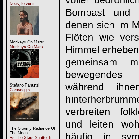
voller bedrohli
Nous, le venin
Bombast und E
denen sich im 
Flöten wie ver
Monkeys On Mars:
Himmel erheben 
Monkeys On Mars
gemeinsam m
bewegendes S
während ihnen
Stefano Panunzi:
Caravaggio
hinterherbrumme
verbreiten folkl
und leiten wo
The Gloomy Radiance Of
The Moon:
häufig in sym
As The Stars Shatter In