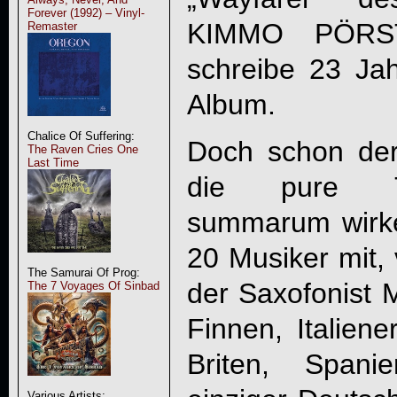
Forever (1992) – Vinyl-
KIMMO PÖRST
Remaster
schreibe 23 Jah
Album.
Chalice Of Suffering:
Doch schon der 
The Raven Cries One
Last Time
die pure T
summarum wirke
20 Musiker mit,
The Samurai Of Prog:
der Saxofonis
The 7 Voyages Of Sinbad
Finnen, Italiene
Briten, Spani
Various Artists: