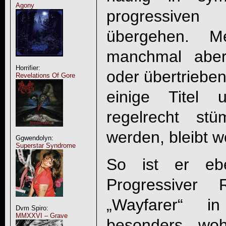
Agony
progressive
übergehen. M
manchmal aber
Horrifier:
oder übertriebe
Revelations Of Gore
einige Titel
regelrecht stü
werden, bleibt w
Ggwendolyn:
Superstar Syndrome
So ist er eb
Progressiver
„
Wayfarer
“ in
Dvm Spiro:
MMXXVI – Grave
besonders woh