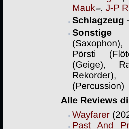
Mauk
,
J-P 
Schlagzeug
Sonstige
- 
(Saxophon),
Pörsti (Flö
(Geige), Ra
Rekorder
(Percussion)
Alle Reviews d
Wayfarer
(202
Past And Pr