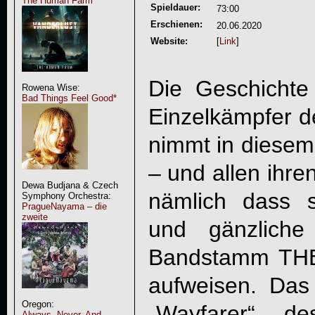
The Human Farm
Spieldauer:
73:00
Erschienen:
20.06.2020
Website:
[
Link
]
Die Geschichte
Rowena Wise:
Bad Things Feel Good*
Einzelkämpfer
nimmt in diesem 
– und allen ihren
Dewa Budjana & Czech
nämlich dass s
Symphony Orchestra:
PragueNayama – die
zweite
und gänzliche
Bandstamm T
aufweisen. Das
Oregon:
„
Wayfarer
“ des
Always, Never, And