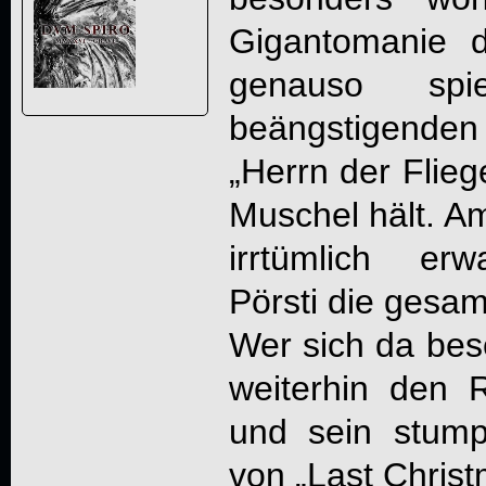
Gigantomanie 
genauso sp
beängstigende
„Herrn der Flieg
Muschel hält. A
irrtümlich erw
Pörsti die gesa
Wer sich da bes
weiterhin den 
und sein stum
von „Last Chris