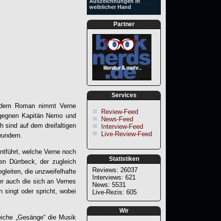
Auszeichnungen in
weiblicher Hand
Partner
Services
n dem Roman nimmt Verne
Review-Feed
begegnen Kapitän Nemo und
News-Feed
h sind auf dem dreifaltigen
Interview-Feed
Live-Review-Feed
wundern.
entführt, welche Verne noch
Statistiken
en Dürrbeck, der zugleich
Reviews: 26037
gleiten, die unzweifelhafte
Interviews: 621
r auch die sich an Vernes
News: 5531
 singt oder spricht, wobei
Live-Rezis: 605
Wir
iche „Gesänge“ die Musik