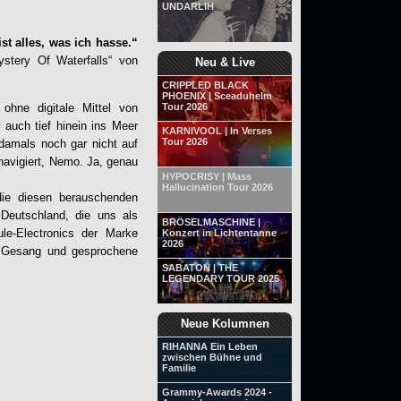
UNDARLIH
st alles, was ich hasse.“
stery Of Waterfalls
“ von
Neu & Live
CRIPPLED BLACK
PHOENIX | Sceaduhelm
ohne digitale Mittel von
Tour 2026
 auch tief hinein ins Meer
KARNIVOOL | In Verses
Tour 2026
damals noch gar nicht auf
navigiert, Nemo. Ja, genau
HYPOCRISY | Mass
Hallucination Tour 2026
ie diesen berauschenden
 Deutschland, die uns als
BRÖSELMASCHINE |
le-Electronics der Marke
Konzert in Lichtentanne
2026
 Gesang und gesprochene
SABATON | THE
LEGENDARY TOUR 2025
Neue Kolumnen
RIHANNA Ein Leben
zwischen Bühne und
Familie
Grammy-Awards 2024 -