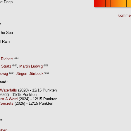
he Deep
Kommen
e
The Sea
f Rain
 Richert
 Strätz
,
Martin Ludwig
udwig
,
Jürgen Dürrbeck
Band:
Waterfalls
(2020) - 12/15 Punkten
2022) - 11/15 Punkten
ust A Word
(2024) - 12/15 Punkten
 Secrets
(2026) - 12/15 Punkten
ws
iben