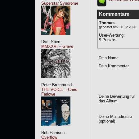
Superstar Syndrome
Kommentare
Thomas
gepostet am: 30.12.2020
User-Wertung
:
9 Punkte
Dvm Spiro:
MMXXVI – Grave
Dein Name
Dein Kommentar
Peter Brummund:
THE VOICE – Chris
Farlowe
Deine Bewertung für
das Album
Deine Mailadresse
(optional)
Rob Harrison:
Overflow