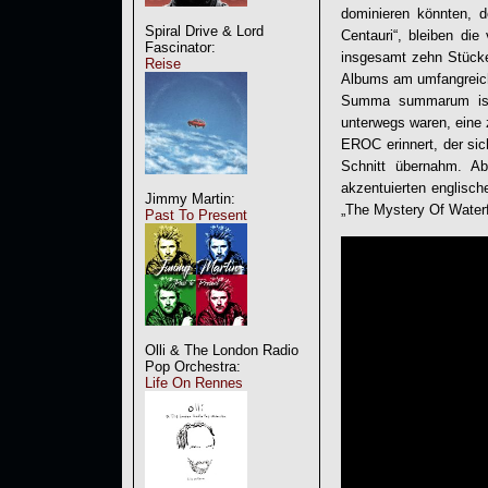
dominieren könnten,
Spiral Drive & Lord
Centauri“, bleiben die
Fascinator:
insgesamt zehn Stücke
Reise
Albums am umfangreich
Summa summarum ist 
unterwegs waren, eine 
EROC erinnert, der sic
Schnitt übernahm. Ab
akzentuierten englisch
Jimmy Martin:
„
The Mystery Of Waterf
Past To Present
Olli & The London Radio
Pop Orchestra:
Life On Rennes