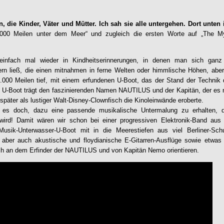
, die Kinder, Väter und Mütter. Ich sah sie alle untergehen. Dort unten i
.000 Meilen unter dem Meer“ und zugleich die ersten Worte auf „
The My
infach mal wieder in Kindheitserinnerungen, in denen man sich ganz 
ern ließ, die einen mitnahmen in ferne Welten oder himmlische Höhen, aber
.000 Meilen tief, mit einem erfundenen U-Boot, das der Stand der Technik 
 U-Boot trägt den faszinierenden Namen
NAUTILUS
und der Kapitän, der es 
später als lustiger Walt-Disney-Clownfisch die Kinoleinwände eroberte.
es doch, dazu eine passende musikalische Untermalung zu erhalten, d
wird! Damit wären wir schon bei einer progressiven Elektronik-Band aus
usik-Unterwasser-U-Boot mit in die Meerestiefen aus viel Berliner-Schu
r auch akustische und floydianische E-Gitarren-Ausflüge sowie etwas
ch an dem Erfinder der
NAUTILUS
und von Kapitän Nemo orientieren.