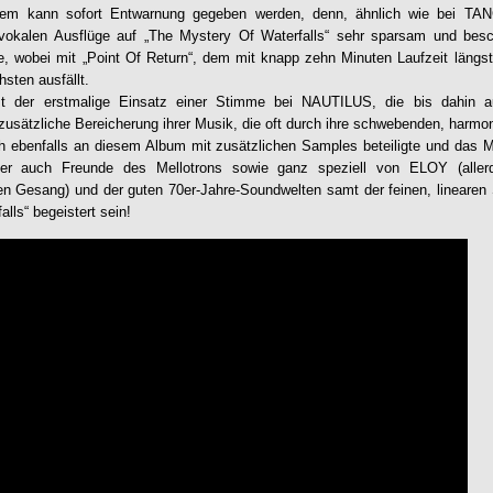
 dem kann sofort Entwarnung gegeben werden, denn, ähnlich wie bei 
 vokalen Ausflüge auf „
The Mystery Of Waterfalls
“ sehr sparsam und besc
, wobei mit „Point Of Return“, dem mit knapp zehn Minuten Laufzeit läng
sten ausfällt.
der erstmalige Einsatz einer Stimme bei
NAUTILUS
, die bis dahin a
zusätzliche Bereicherung ihrer Musik, die oft durch ihre schwebenden, harmo
h ebenfalls an diesem Album mit zusätzlichen Samples beteiligte und das M
er auch Freunde des Mellotrons sowie ganz speziell von ELOY (allerd
en Gesang) und der guten 70er-Jahre-Soundwelten samt der feinen, linearen
alls
“ begeistert sein!