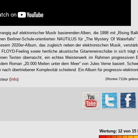
angig auf elektronischer Musik basierenden Alben, die 1998 mit „Rising Bal
hen Berliner-Schule-orientierten
NAUTILUS
für „
The Mystery Of Waterfalls
“
iesem 2020er-Album, das zugleich neben der elektronischen Musik, verstärkt
 FLOYD-Feeling sowie herrliche akustische Gitarreneinschübe in sich trägt 
en Texten überrascht, ein echtes Meisterwerk im Rahmen progressiven E
f dem Roman „20.000 Meilen unter dem Meer“ von Jules Verne basiert. Schwe
e nach übertriebener Komplexität schielend. Ein Album für progressiv-elektron
kteur
(
Info
)
(Review 7118x gelese
Wertung:
12
von
15