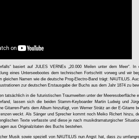
falls
“ basiert auf JULES VERNEs „20.000 Meilen unter dem Meer“. I
cklung eines Unterseebootes dem technischen Fortschritt vorweg und wir 
n gleichen Namen wie die deutsche Prog-Electro-Band trägt:
NAUTILUS
. Auc
Illustrationen zur deutschen Erstausgabe der Buchs aus dem Jahr 1874 zu be
nen tatsächlich in die futuristischen Traumwelten unter der Meeresoberfläche 
rfand, lassen sich die beiden Stamm-Keyboarder Martin Ludwig und Jürg
he Gitarren-Parts dem Album hinzufügt, von Werner Strätz an der E-Gitarre be
zen weckt. Als Sänger und Sprecher kommt noch Meiko Richert hinzu, de
nglischen Texte verfasste und diese je nach musikdramaturgischer Situation
agen aus Originalzitaten des Buchs bestehen.
scher Musik sowie speziell von
NAUTILUS
nun Angst hat, dass zu umfangre