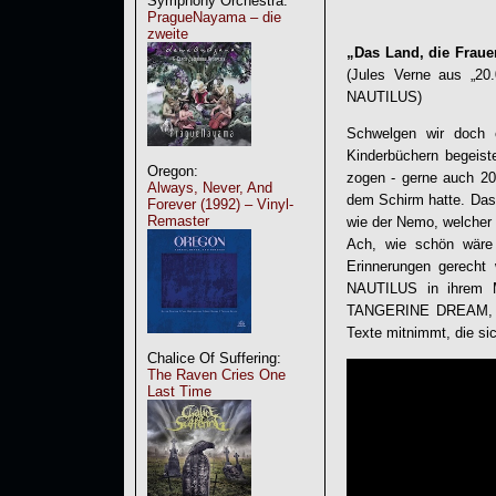
Symphony Orchestra:
PragueNayama – die
zweite
„Das Land, die Frauen
(Jules Verne aus „20
NAUTILUS
)
Schwelgen wir doch e
Kinderbüchern begeist
Oregon:
zogen - gerne auch 20
Always, Never, And
dem Schirm hatte. Das
Forever (1992) – Vinyl-
Remaster
wie der Nemo, welcher 
Ach, wie schön wäre 
Erinnerungen gerecht 
NAUTILUS
in ihrem M
TANGERINE DREAM, abe
Texte mitnimmt, die si
Chalice Of Suffering:
The Raven Cries One
Last Time