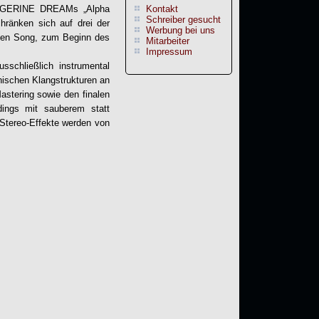
TANGERINE DREAMs „Alpha
Kontakt
Schreiber gesucht
hränken sich auf drei der
Werbung bei uns
sten Song, zum Beginn des
Mitarbeiter
Impressum
usschließlich instrumental
nischen Klangstrukturen an
astering sowie den finalen
ings mit sauberem statt
 Stereo-Effekte werden von