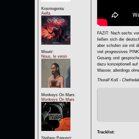
Kosmogonia:
Aella
FAZIT: Nach sechs vorr
ließen sich die deutsc
aber schufen sie mit d
viel progressives PINK
Mourir:
Nous, le venin
Gesang und gesprochen
dazu konzeptionell au
Wasser, allerdings ohn
Thoralf Koß - Chefreda
Monkeys On Mars:
Monkeys On Mars
Tracklist:
Stefano Panunzi: