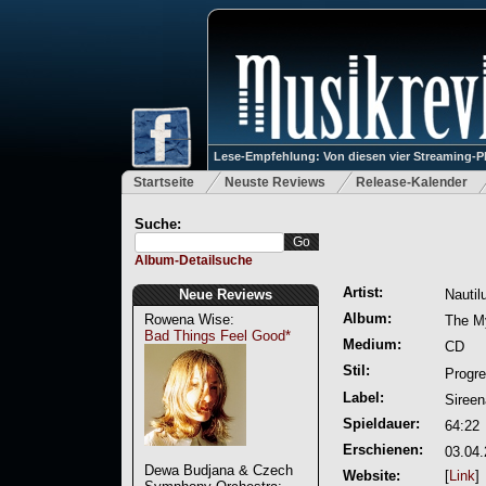
Lese-Empfehlung: Von diesen vier Streaming-P
Startseite
Neuste Reviews
Release-Kalender
Suche:
Album-Detailsuche
Artist:
Neue Reviews
Nautil
Album:
Rowena Wise:
The My
Bad Things Feel Good*
Medium:
CD
Stil:
Progre
Label:
Sireen
Spieldauer:
64:22
Erschienen:
03.04
Dewa Budjana & Czech
Website:
[
Link
]