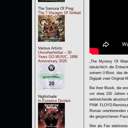
The Samurai Of Prog:
The 7 Voyages Of Sinbad
Various Artists:
Unvorherhörbar – 30
Years GO MUSIC, 1996
Anniversary 2026
„
The Mystery Of Water
tatsächlich die Entwi
seinem U-Boot, das de
Digipak zwei Original-
Bei ihrer Musik, die ei
vor etwa 150 Jahren e
Nightshade:
weitreichende akustisc
In Essence Divided
PINK FLOYD-Reminiszen
Roman orientierenden e
die gesprochenen Pass
Wer als Fan elektroni