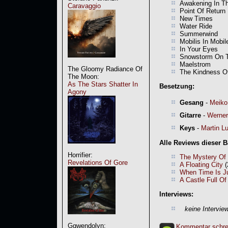
Awakening In T
Caravaggio
Point Of Return
New Times
Water Ride
Summerwind
Mobilis In Mobil
In Your Eyes
Snowstorm On 
Maelstrom
The Gloomy Radiance Of
The Kindness O
The Moon:
As The Stars Shatter In
Besetzung:
Agony
Gesang
-
Meiko
Gitarre
-
Werner
Keys
-
Martin L
Alle Reviews dieser 
Horrifier:
The Mystery Of 
Revelations Of Gore
A Floating City
(
When Time Is J
A Castle Full Of
Interviews:
keine Intervie
Ggwendolyn:
Kommentar schre