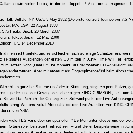
Gallant sowie vielen Fotos, in der im Doppel-LP-Mini-Format insgesamt 1
sic Hall, Buffalo, NY, USA, 3 May 1982 (Die erste Konzert-Tournee von ASIA 
rcester, MA, USA, 22 August 1983
l, S?o Paulo, Brazil, 23 March 2007
l Forum, Tokyo, Japan, 12 May 2008
 London, UK, 14 December 2010
ufnahmen nicht perfekt und es schleichen sich so einige Schnitzer ein, wenn 
z seltsames Ausblenden der ersten CD mitten in „Only Time Will Tell“ erfolg
zum letzten Song „Heat Of The Moment“ auf der zweiten CD – vielleicht wei
sgeblendet wurden. Aber mit etwas mehr Fingerspitzengefühl beim Abmischen
hinbekommen.
nicht so ganz bei Stimme und/oder in Stimmung, singt ein paar Patzer, ge
andmitglieder, und der Gesang des ehemaligen KING CRIMSON-, UK- und
au. So wird tatsächlich der Gesang zum Schwachpunkt der Live-Aufführungen
falls klang Wettons Vokal-Akrobatik bei den Live-Auftritten von KING CR
 denen von ASIA.
den viele YES-Fans über die speziellen YES-Momenten dieses und der weiter
 Gitarrespiel beisteuert, erfreut sein – und die er beispielsweise in „On
en ihres ersten Amerika-Konzerts leidenschaftlich anstimmt, wobei a