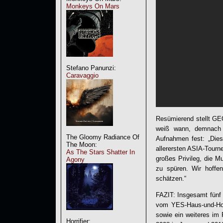
Monkeys On Mars
Stefano Panunzi:
Caravaggio
Resümierend stellt GE
weiß wann, demnach 
The Gloomy Radiance Of
Aufnahmen fest: „Dies
The Moon:
allerersten ASIA-Tourn
As The Stars Shatter In
großes Privileg, die M
Agony
zu spüren. Wir hoffen
schätzen.“
FAZIT: Insgesamt fünf 
vom YES-Haus-und-Hof
sowie ein weiteres im 
Horrifier: