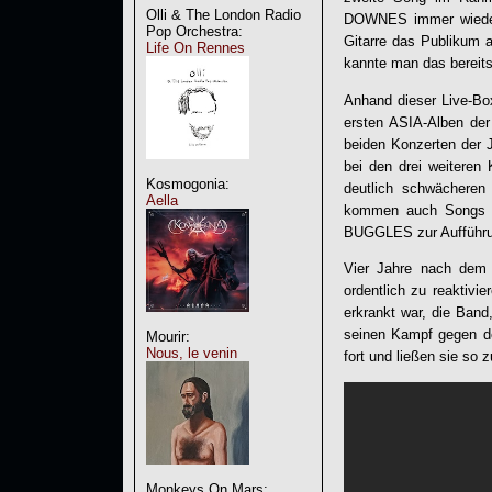
Olli & The London Radio
DOWNES immer wieder
Pop Orchestra:
Gitarre das Publikum a
Life On Rennes
kannte man das bereits
Anhand dieser Live-Box
ersten ASIA-Alben der
beiden Konzerten der 
bei den drei weiteren
Kosmogonia:
deutlich schwächeren 
Aella
kommen auch Songs v
BUGGLES zur Aufführu
Vier Jahre nach dem
ordentlich zu reaktiv
erkrankt war, die Ban
seinen Kampf gegen d
Mourir:
Nous, le venin
fort und ließen sie so
Monkeys On Mars: