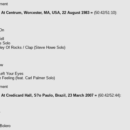
ment
e At Centrum, Worcester, MA, USA, 22 August 1983 =
(50:42/51:10):
 On
ell
s Solo
lley Of Rocks / Clap (Steve Howe Solo)
ow
eft Your Eyes
Feeling (feat. Carl Palmer Solo)
ment
 At Credicard Hall, S?o Paulo, Brazil, 23 March 2007 =
(60:42/52:44):
r
 Bolero