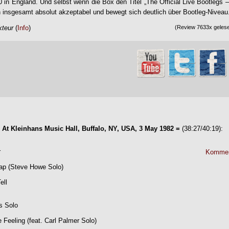
 in England. Und selbst wenn die Box den Titel „
The Official Live Bootlegs 
 insgesamt absolut akzeptabel und bewegt sich deutlich über Bootleg-Niveau
kteur
(
Info
)
(Review 7633x gelese
 At Kleinhans Music Hall, Buffalo, NY, USA, 3 May 1982 =
(38:27/40:19):
r
Kommen
lap (Steve Howe Solo)
ell
s Solo
Feeling (feat. Carl Palmer Solo)