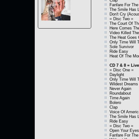
Clap
Fanfare For T
The Smile Has L
Don't Cry (Acous
= Disc Two =
The Court Of Th
Here Comes The
Video Killed The
The Heat Goes O
Only Time Will T
Sole Survivor
Ride Easy
Heat Of The Mo
CD 7 & 8 = Live
= Disc One =
Daylight
Only Time Will T
Wildest Dreams
Never Again
Roundabout
Time Again
Bolero
Clap
Voice Of Americ
The Smile Has L
Ride Easy
= Disc Two =
Open Your Eyes
Fanfare For T