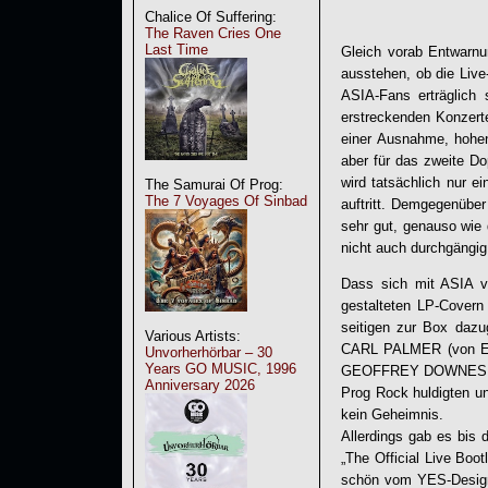
Chalice Of Suffering:
The Raven Cries One
Last Time
Gleich vorab Entwarnun
ausstehen, ob die Live
ASIA-Fans erträglich 
erstreckenden Konzerte
einer Ausnahme, hohen
aber für das zweite D
wird tatsächlich nur e
The Samurai Of Prog:
The 7 Voyages Of Sinbad
auftritt. Demgegenübe
sehr gut, genauso wie
nicht auch durchgängig
Dass sich mit ASIA 
gestalteten LP-Covern
seitigen zur Box dazu
Various Artists:
CARL PALMER (von 
Unvorherhörbar – 30
Years GO MUSIC, 1996
GEOFFREY DOWNES (von
Anniversary 2026
Prog Rock huldigten u
kein Geheimnis.
Allerdings gab es bis d
„
The Official Live Boo
schön vom YES-Design