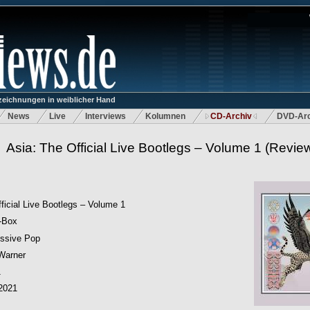
eichnungen in weiblicher Hand
News
Live
Interviews
Kolumnen
CD-Archiv
DVD-Arc
Asia: The Official Live Bootlegs – Volume 1
(Revie
ficial Live Bootlegs – Volume 1
-Box
essive Pop
arner
1
2021