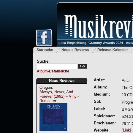
Lese-Empfehlung: Grammy-Awards 2024 - Ausz
Startseite
Neuste Reviews
Release-Kalender
Suche:
Album-Detailsuche
Artist:
Neue Reviews
Asia
Album:
Oregon:
The Of
Always, Never, And
Medium:
10-CD
Forever (1992) – Vinyl-
Remaster
Stil:
Progr
Label:
BMG/W
Spieldauer:
524:3
Erschienen:
26.11.
Website:
[
Link
]