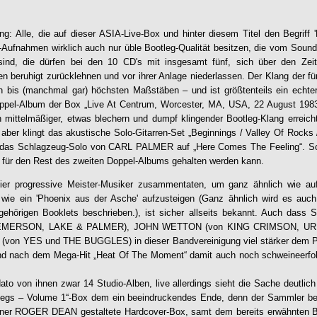
g: Alle, die auf dieser ASIA-Live-Box und hinter diesem Titel den Begriff 
-Aufnahmen wirklich auch nur üble Bootleg-Qualität besitzen, die vom Sound h
sind, die dürfen bei den 10 CD's mit insgesamt fünf, sich über den Ze
n beruhigt zurücklehnen und vor ihrer Anlage niederlassen. Der Klang der fün
 bis (manchmal gar) höchsten Maßstäben – und ist größtenteils ein echter 
oppel-Album der Box „Live At Centrum, Worcester, MA, USA, 22 August 1983“
in mittelmäßiger, etwas blechern und dumpf klingender Bootleg-Klang erreic
r aber klingt das akustische Solo-Gitarren-Set „Beginnings / Valley Of Ro
 das Schlagzeug-Solo von CARL PALMER auf „Here Comes The Feeling“. Sc
 für den Rest des zweiten Doppel-Albums gehalten werden kann.
vier progressive Meister-Musiker zusammentaten, um ganz ähnlich wie
 wie ein 'Phoenix aus der Asche' aufzusteigen (Ganz ähnlich wird es auch 
gehörigen Booklets beschrieben.), ist sicher allseits bekannt. Auch d
EMERSON, LAKE & PALMER), JOHN WETTON (von KING CRIMSON, URI
 YES und THE BUGGLES) in dieser Bandvereinigung viel stärker dem Po
nd nach dem Mega-Hit „Heat Of The Moment“ damit auch noch schweineerfolgr
ato von ihnen zwar 14 Studio-Alben, live allerdings sieht die Sache deutlich
tlegs – Volume 1
“-Box dem ein beeindruckendes Ende, denn der Sammler b
er ROGER DEAN gestaltete Hardcover-Box, samt dem bereits erwähnten B