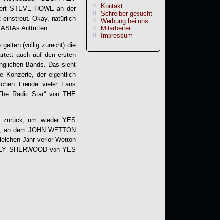
Kontakt
tert STEVE HOWE an der
Schreiber gesucht
 einstreut. Okay, natürlich
Werbung bei uns
ASIAs Auftritten.
Mitarbeiter
Impressum
elten (völlig zurecht) die
rtett auch auf den ersten
nglichen Bands. Das sieht
 Konzerte, der eigentlich
lichen Freude vieler Fans
he Radio Star“ von THE
A zurück, um wieder YES
eiden, an dem JOHN WETTON
eichen Jahr verlor Wetton
 BILLY SHERWOOD von YES