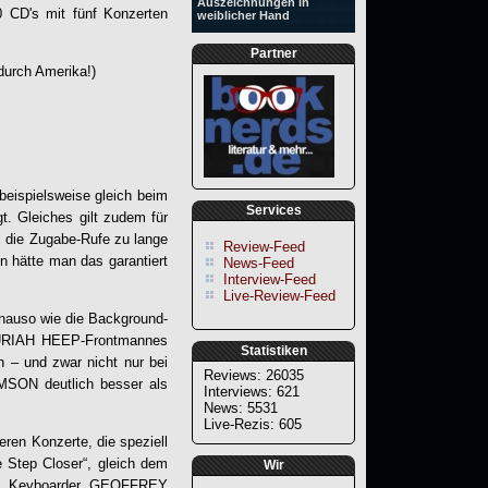
Auszeichnungen in
0 CD's mit fünf Konzerten
weiblicher Hand
Partner
durch Amerika!)
beispielsweise gleich beim
Services
t. Gleiches gilt zudem für
l die Zugabe-Rufe zu lange
Review-Feed
 hätte man das garantiert
News-Feed
Interview-Feed
Live-Review-Feed
nauso wie die Background-
 URIAH HEEP-Frontmannes
Statistiken
 – und zwar nicht nur bei
Reviews: 26035
IMSON deutlich besser als
Interviews: 621
News: 5531
Live-Rezis: 605
en Konzerte, die speziell
e Step Closer“, gleich dem
Wir
uch Keyboarder GEOFFREY