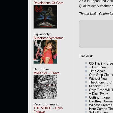
2008 in Japan und 2010
Revelations Of Gore
Qualität der Aufnahmen
Thoralf Koß - Chefreda
Ggwendolyn:
Superstar Syndrome
Tracklist:
CD 1 & 2 = Live
= Disc One =
Dvm Spiro:
Time Again
MMXXVI – Grave
One Step Close
Without You
The Ancient / C
Midnight Sun
Only Time Will T
= Disc Two =
Cutting It Fine
Geoffrey Downe
Peter Brummund:
Wildest Dreams
THE VOICE – Chris
Here Comes The 
Farlowe
Sole Survivor