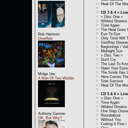
Heat Of The Mo
CD 3 & 4 = Liv
= Disc One =
Wildest Dreams
Time Again
The Heat Goes
Eye To Eye
Rob Harrison:
Only Time Will T
Overflow
Geoffrey Downe
Beginnings / Va
Midnight Sun
= Disc Two =
Don't Cry
The Last To Kn
Open Your Eyes
The Smile Has L
Midge Ure:
Here Comes The 
A Man Of Two Worlds
Sole Survivor
Heat Of The Mo
CD 5 & 6 = Live
= Disc One =
Time Again
Wildest Dreams
One Step Close
Anthony Garone:
Roundabout
OK, But Why?
Without You
Cutting It Fine /