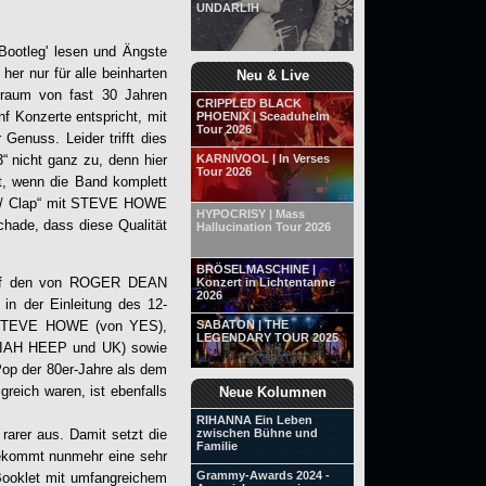
UNDARLIH
'Bootleg' lesen und Ängste
er nur für alle beinharten
Neu & Live
itraum von fast 30 Jahren
CRIPPLED BLACK
f Konzerte entspricht, mit
PHOENIX | Sceaduhelm
Tour 2026
Genuss. Leider trifft dies
 nicht ganz zu, denn hier
KARNIVOOL | In Verses
Tour 2026
ht, wenn die Band komplett
cks / Clap“ mit STEVE HOWE
HYPOCRISY | Mass
hade, dass diese Qualität
Hallucination Tour 2026
BRÖSELMASCHINE |
 auf den von ROGER DEAN
Konzert in Lichtentanne
2026
in der Einleitung des 12-
ass STEVE HOWE (von YES),
SABATON | THE
LEGENDARY TOUR 2025
AH HEEP und UK) sowie
p der 80er-Jahre als dem
eich waren, ist ebenfalls
Neue Kolumnen
RIHANNA Ein Leben
 rarer aus. Damit setzt die
zwischen Bühne und
Familie
ekommt nunmehr eine sehr
Grammy-Awards 2024 -
ooklet mit umfangreichem