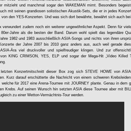
 mitzieht und manchmal sogar den WAKEMAN mimt. Besonders begeis
uch mit seinen grandiosen solistischen Akustik-Sets, die er in jedes Konzert
 von den YES-Konzerten. Und was sich dort bewährte, bewährt sich auch bei 
 verwundert zudem noch ein weiterer ungewöhnlicher Aspekt. Denn für viele g
 80er-Jahre als die besten der Band. Darum wohl spielt das legendäre Qua
Jahre 1982 und 1983 ausschließlich ASIA-Songs und nichts von ihren ursprü
 Konzerte der Jahre 2007 bis 2010 ganz anders aus, auch weil gerade diese
ASIA-Ära viel druckvoller und spielfreudiger klingen. Und zur offensicht
on KING CRIMSON, YES, ELP und sogar der Mega-Hit „Video Killed T
ng.
 letzten Konzertmitschnitt dieser Box zog sich STEVE HOWE von ASI
ieren. Kurz darauf erschütterte die Nachricht von einem schweren Krebsl
d, welche für 2017 eine Arena-Tournee mit JOURNEY plante. Genau in dem gl
en Krebs. Auf seinen Wunsch hin setzten ASIA diese Tournee aber mit
 zugleich zu einer Wetton-Vermächtnis-Tour werden.