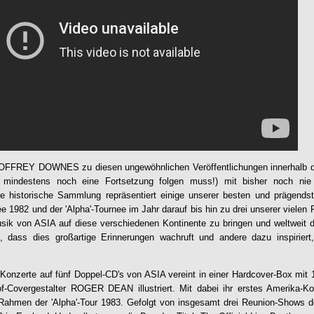
OFFREY DOWNES zu diesen ungewöhnlichen Veröffentlichungen innerhalb di
mindestens noch eine Fortsetzung folgen muss!) mit bisher noch nie
e historische Sammlung repräsentiert einige unserer besten und prägend
ee 1982 und der 'Alpha'-Tournee im Jahr darauf bis hin zu drei unserer viele
usik von ASIA auf diese verschiedenen Kontinente zu bringen und weltweit 
, dass dies großartige Erinnerungen wachruft und andere dazu inspirie
Konzerte auf fünf Doppel-CD's von ASIA vereint in einer Hardcover-Box mit 1
-Covergestalter ROGER DEAN illustriert. Mit dabei ihr erstes Amerika-K
Rahmen der 'Alpha'-Tour 1983. Gefolgt von insgesamt drei Reunion-Shows de