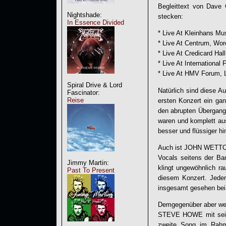
Begleittext von Dave 
Nightshade:
stecken:
In Essence Divided
* Live At Kleinhans Mu
* Live At Centrum, Wo
* Live At Credicard Hal
* Live At Internationa
* Live At HMV Forum,
Spiral Drive & Lord
Natürlich sind diese A
Fascinator:
Reise
ersten Konzert ein gan
den abrupten Übergang 
waren und komplett au
besser und flüssiger 
Auch ist JOHN WETTON 
Vocals seitens der B
Jimmy Martin:
klingt ungewöhnlich r
Past To Present
diesem Konzert. Jeden
insgesamt gesehen bei
Demgegenüber aber wer
STEVE HOWE mit seinem
zweite Song im Rahm