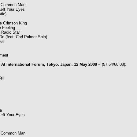
he Common Man
eft Your Eyes
tic)
e Crimson King
 Feeling
 Radio Star
n (feat. Carl Palmer Solo)
ell
ment
 At International Forum, Tokyo, Japan, 12 May 2008 =
(57:54/68:08):
ell
a
eft Your Eyes
he Common Man