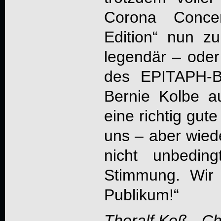
Corona Concer
Edition
“ nun zu
legendär – ode
des
EPITAPH
-
Bernie Kolbe a
eine richtig gut
uns – aber wied
nicht unbedin
Stimmung. Wir s
Publikum!“
Thoralf Koß - C