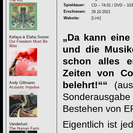
The Rift
Spieldauer:
CD – 74:01 / DVD – 103:
Erschienen:
29.10.2021
Website:
[
Link
]
„Da kann eine 
Kefaya & Elaha Soroor:
Our Freedom Must Be
Won
und die Musik
schon alles e
Zeiten von Co
belehrt!““
(aus 
Andy Gillmann:
Acoustic Impulse
Sonderausga
Bestehen von
E
Eigentlich ist je
Vanderlust:
The Human Farm