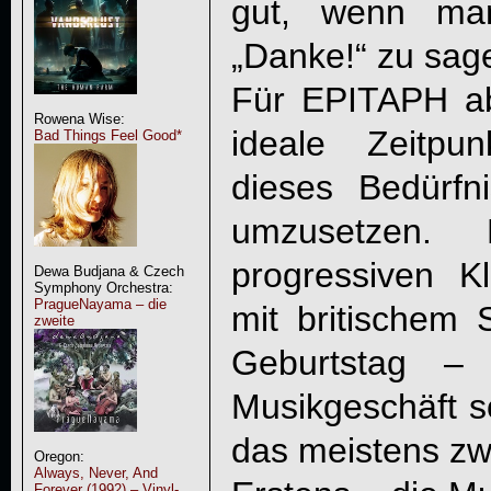
gut, wenn man
„Danke!“ zu sag
Für
EPITAPH
ab
Rowena Wise:
ideale Zeitpu
Bad Things Feel Good*
dieses Bedürfni
umzusetzen.
progressiven Kl
Dewa Budjana & Czech
Symphony Orchestra:
PragueNayama – die
mit britischem 
zweite
Geburtstag 
Musikgeschäft s
das meistens zw
Oregon:
Always, Never, And
Forever (1992) – Vinyl-