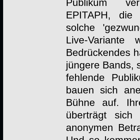
Publikum ve
EPITAPH
, die 
solche 'gezwu
Live-Variante 
Bedrückendes ha
jüngere Bands, s
fehlende Publ
bauen sich ane
Bühne auf. Ih
überträgt sic
anonymen Betra