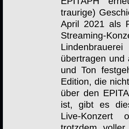
EPITAPH
erneu
traurige) Gesch
April 2021 als R
Streaming-K
Lindenbrauerei
übertragen und 
und Ton festge
Edition, die nic
über den
EPIT
ist, gibt es die
Live-Konzert 
trotzdem voller