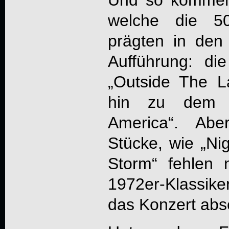
Und so kommen 
welche die 50
prägten in den
Aufführung: di
„Outside The 
hin zu dem g
America“. Ab
Stücke, wie „Ni
Storm“ fehlen n
1972er-Klassiker
das Konzert absc