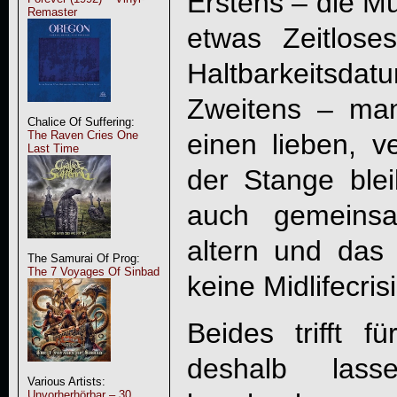
Erstens – die Mu
Remaster
etwas Zeitlose
Haltbarkeitsdat
Zweitens – ma
Chalice Of Suffering:
einen lieben, 
The Raven Cries One
Last Time
der Stange ble
auch gemeins
altern und das
The Samurai Of Prog:
The 7 Voyages Of Sinbad
keine Midlifecris
Beides trifft f
deshalb las
Various Artists:
Unvorherhörbar – 30