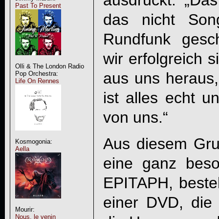
ausdrückt: „Da
Past To Present
das nicht Son
Rundfunk gesc
wir erfolgreich
Olli & The London Radio
aus uns heraus,
Pop Orchestra:
Life On Rennes
ist alles echt u
von uns.“
Aus diesem Gru
Kosmogonia:
Aella
eine ganz beso
EPITAPH
, best
einer DVD, die
Mourir:
Nous, le venin