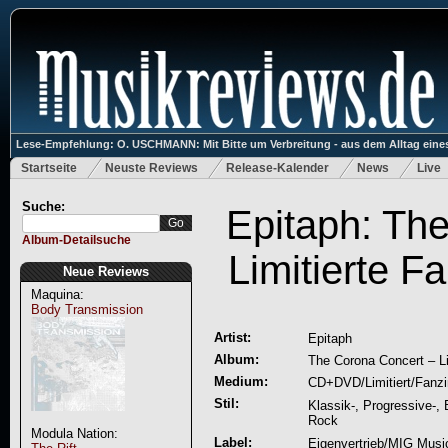
Lese-Empfehlung: O. USCHMANN: Mit Bitte um Verbreitung - aus dem Alltag eines
Startseite
Neuste Reviews
Release-Kalender
News
Live
Suche:
Epitaph: Th
Album-Detailsuche
Limitierte F
Neue Reviews
Maquina:
Body Transmission
Artist:
Epitaph
Album:
The Corona Concert – Li
Medium:
CD+DVD/Limitiert/Fanzi
Stil:
Klassik-, Progressive-, 
Rock
Modula Nation:
Label:
Eigenvertrieb/MIG Musi