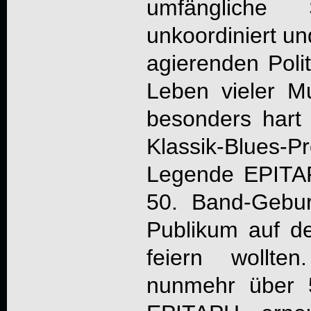
umfängliche
unkoordiniert un
agierenden Polit
Leben vieler M
besonders hart 
Klassik-Blues-P
Legende
EPITA
50. Band-Gebur
Publikum auf d
feiern wollte
nunmehr über 