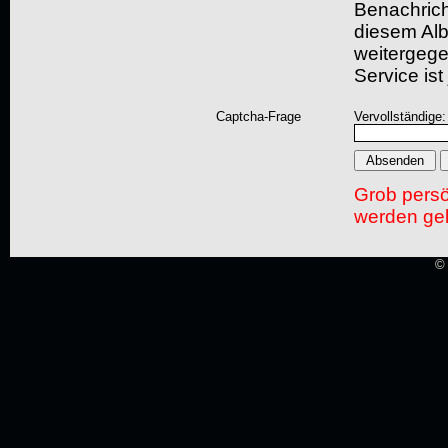
Benachric
diesem Albu
weitergegeb
Service ist
Captcha-Frage
Vervollständige:
Grob pers
werden gel
© 