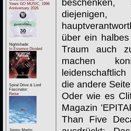
beschenken, 
Years GO MUSIC, 1996
Anniversary 2026
diejenig
hauptverantwortl
über ein halbes
Nightshade:
Traum auch z
In Essence Divided
machen kon
leidenschaftlic
die andere Seite
Spiral Drive & Lord
Fascinator:
Oder wie es Cli
Reise
Magazin 'EPITA
Than Five Dec
Jimmy Martin: