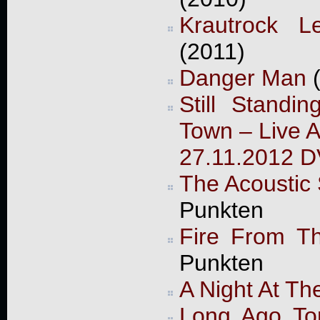
Krautrock L
(2011)
Danger Man
(
Still Standi
Town – Live A
27.11.2012 
The Acoustic
Punkten
Fire From T
Punkten
A Night At Th
Long Ago To