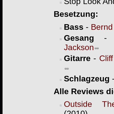
Stop Look An
Besetzung:
Bass
-
Bernd
Gesang
Jackson
Gitarre
-
Clif
Schlagzeug
Alle Reviews d
Outside Th
(2010)