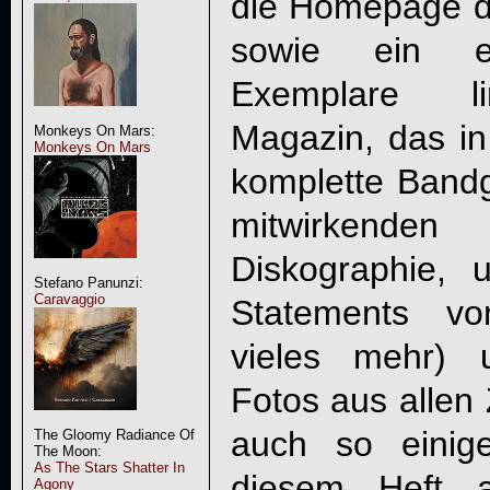
die Homepage d
sowie ein e
Exemplare lim
Magazin, das in
Monkeys On Mars:
Monkeys On Mars
komplette Bandg
mitwirkenden
Diskographie, u
Stefano Panunzi:
Caravaggio
Statements vo
vieles mehr) 
Fotos aus allen 
auch so einig
The Gloomy Radiance Of
The Moon:
As The Stars Shatter In
diesem Heft 
Agony