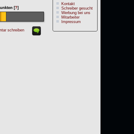
Kontakt
unkten [
?
]
Schreiber gesucht
Werbung bei uns
Mitarbeiter
Impressum
tar schreiben