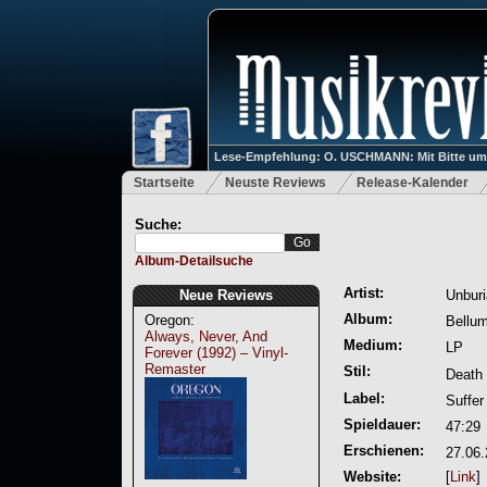
Lese-Empfehlung: O. USCHMANN: Mit Bitte um Ve
Startseite
Neuste Reviews
Release-Kalender
Suche:
Album-Detailsuche
Artist:
Neue Reviews
Unburi
Album:
Oregon:
Bellum
Always, Never, And
Medium:
LP
Forever (1992) – Vinyl-
Remaster
Stil:
Death
Label:
Suffer
Spieldauer:
47:29
Erschienen:
27.06
Website:
[
Link
]