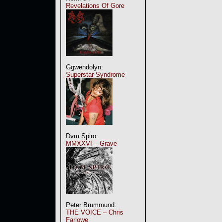
Revelations Of Gore
Ggwendolyn:
Superstar Syndrome
Dvm Spiro:
MMXXVI – Grave
Peter Brummund:
THE VOICE – Chris
Farlowe