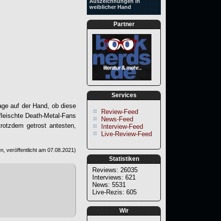
Auszeichnungen in
weiblicher Hand
Partner
Services
rage auf der Hand, ob diese
Review-Feed
fleischte Death-Metal-Fans
News-Feed
trotzdem getrost antesten,
Interview-Feed
Live-Review-Feed
, veröffentlicht am
07.08.2021
)
Statistiken
Reviews: 26035
Interviews: 621
News: 5531
Live-Rezis: 605
Wir