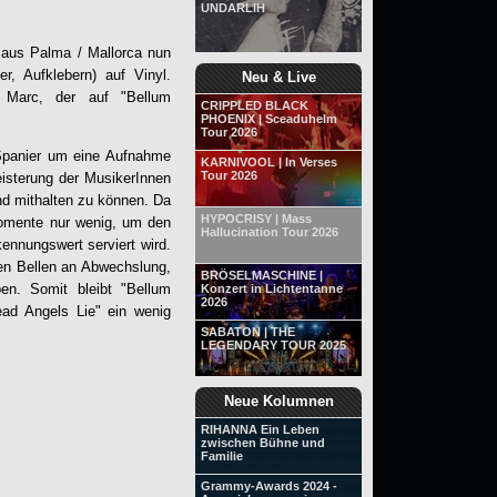
UNDARLIH
aus Palma / Mallorca nun
r, Aufklebern) auf Vinyl.
Neu & Live
st Marc, der auf "
Bellum
CRIPPLED BLACK
PHOENIX | Sceaduhelm
Tour 2026
 Spanier um eine Aufnahme
KARNIVOOL | In Verses
Tour 2026
eisterung der MusikerInnen
nd mithalten zu können. Da
HYPOCRISY | Mass
Momente nur wenig, um den
Hallucination Tour 2026
nnungswert serviert wird.
en Bellen an Abwechslung,
BRÖSELMASCHINE |
en. Somit bleibt "
Bellum
Konzert in Lichtentanne
2026
ad Angels Lie" ein wenig
SABATON | THE
LEGENDARY TOUR 2025
Neue Kolumnen
RIHANNA Ein Leben
zwischen Bühne und
Familie
Grammy-Awards 2024 -