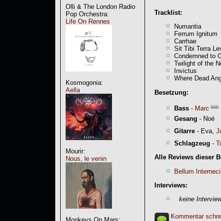
Olli & The London Radio
Tracklist:
Pop Orchestra:
Life On Rennes
Numantia
Ferrum Ignitum
Carrhae
Sit Tibi Terra Le
Condemned to O
Twilight of the 
Invictus
Where Dead Ange
Kosmogonia:
Aella
Besetzung:
Bass
-
Marc
Gesang
- Noé
Gitarre
- Eva,
J
Schlagzeug
-
T
Mourir:
Alle Reviews dieser 
Nous, le venin
Bellum Internec
Interviews:
keine Intervie
Kommentar schre
Monkeys On Mars: