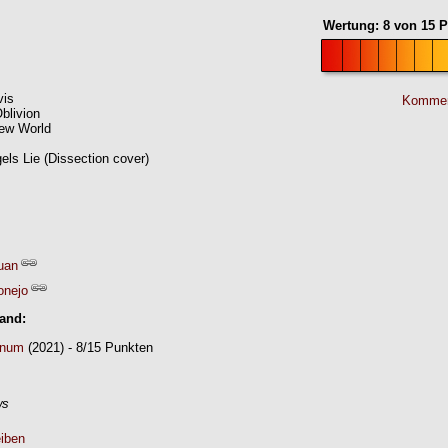
Wertung:
8
von
15
P
vis
Kommen
blivion
New World
ls Lie (Dissection cover)
uan
onejo
Band:
inum
(2021) - 8/15 Punkten
ws
iben