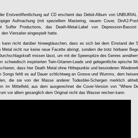
der Erstveröffentlichung auf CD erscheint das Debüt-Album von
UNBURIAL
ppiger Aufmachung (mit speziellem Mastering, neuem Cover, DinA2-Poste
net Suffer Productions, das Death-Metal-Label von Depression-Bassi
s den Viersaiter eingespielt hatte.
e kann nicht darüber hinwegtäuschen, dass es sich bei dem Einstand der
 Metal nicht nur keine neue Facette abringt, sondern die trotz hörbarer Beg
Durchschlagskraft missen lässt, um mit der Speerspitze des Genres annäher
en schwedisch inspirierten Twin-Gitarren-Leads und gelegentliche epische 
chieren, dass hier Death Metal ohne Höhepunkte und besonderen Wiedererke
en Songs fehlt es auf Dauer schlichtweg an Groove und Wumms, dem heiser
n, die sie von der Masse anderer Todesblei-Schergen merklich abheb
um im Mittelfeld, aus dem ausgerechnet die Cover-Version von "Where De
erum vor allem gesanglich dem Original nicht das Wasser reichen kann.