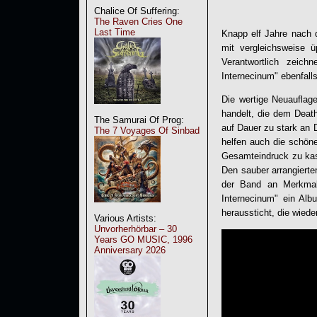
Chalice Of Suffering:
The Raven Cries One
Last Time
Knapp elf Jahre nach 
mit vergleichsweise ü
Verantwortlich zeich
Internecinum
" ebenfall
Die wertige Neuauflag
handelt, die dem Death
The Samurai Of Prog:
auf Dauer zu stark an 
The 7 Voyages Of Sinbad
helfen auch die schön
Gesamteindruck zu kas
Den sauber arrangiert
der Band an Merkmale
Internecinum
" ein Alb
heraussticht, die wied
Various Artists:
Unvorherhörbar – 30
Years GO MUSIC, 1996
Anniversary 2026