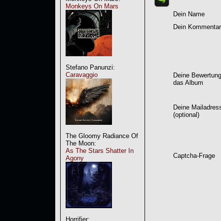
Monkeys On Mars
Dein Name
Dein Kommentar
Stefano Panunzi:
Caravaggio
Deine Bewertung
das Album
Deine Mailadres
(optional)
The Gloomy Radiance Of
The Moon:
As The Stars Shatter In
Captcha-Frage
Agony
Horrifier: