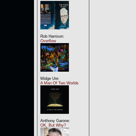
Rob Harrison:
Overflow
Midge Ure:
A Man Of Two Worlds
Anthony Garone:
OK, But Why?