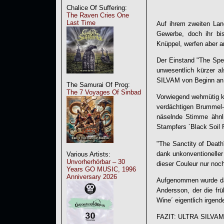
Chalice Of Suffering:
The Raven Cries One
Last Time
Auf ihrem zweiten La
Gewerbe, doch ihr bi
Knüppel, werfen aber a
Der Einstand "The Spe
unwesentlich kürzer al
SILVAM
von Beginn an 
The Samurai Of Prog:
The 7 Voyages Of Sinbad
Vorwiegend wehmütig kl
verdächtigen Brummel-
näselnde Stimme ähnl
Stampfers ´Black Soil 
"
The Sanctity of Death
dank unkonventionelle
Various Artists:
Unvorherhörbar – 30
dieser Couleur nur noc
Years GO MUSIC, 1996
Anniversary 2026
Aufgenommen wurde das
Andersson, der die fr
Wine´ eigentlich irgend
FAZIT:
ULTRA SILVAM