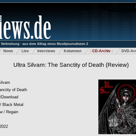
rbreitung - aus dem Alltag eines Musikjournalisten 2
News
Live
Interviews
Kolumnen
CD-Archiv
DVD-Arc
Ultra Silvam: The Sanctity of Death
(Review)
Silvam
nctity of Death
/Download
/ Black Metal
w / Regain
.2022