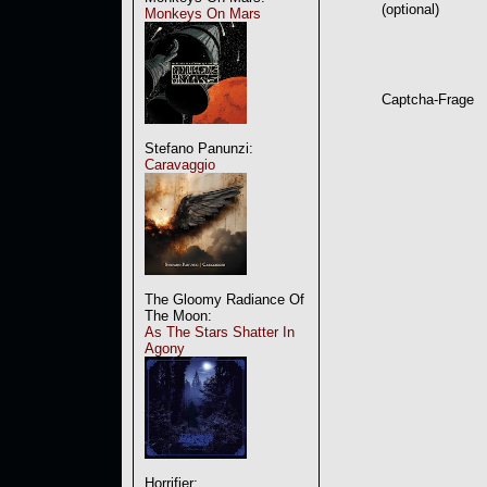
(optional)
Monkeys On Mars
Captcha-Frage
Stefano Panunzi:
Caravaggio
The Gloomy Radiance Of
The Moon:
As The Stars Shatter In
Agony
Horrifier: