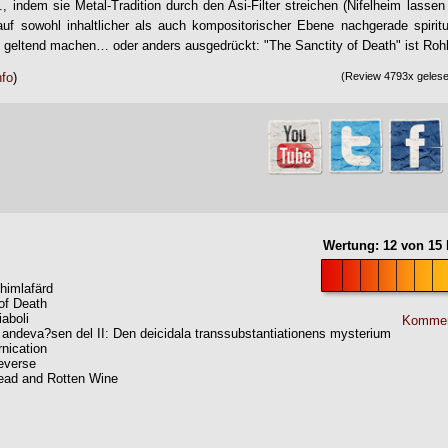
, indem sie Metal-Tradition durch den Asi-Filter streichen (Nifelheim lasse
auf sowohl inhaltlicher als auch kompositorischer Ebene nachgerade spirit
n geltend machen… oder anders ausgedrückt: "
The Sanctity of Death
" ist Ro
nfo
)
(Review 4793x gelesen
Wertung:
12
von
15
himlafärd
of Death
iaboli
Kommen
 andeva?sen del II: Den deicidala transsubstantiationens mysterium
rnication
Reverse
ead and Rotten Wine