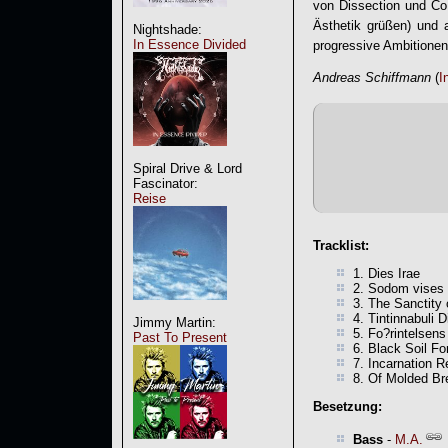
von Dissection und Co.
Ästhetik grüßen) und 
Nightshade:
In Essence Divided
progressive Ambitione
Andreas Schiffmann
(
I
Spiral Drive & Lord
Fascinator:
Reise
Tracklist:
1. Dies Irae
2. Sodom vises 
3. The Sanctity 
4. Tintinnabuli D
Jimmy Martin:
5. Fo?rintelsens
Past To Present
6. Black Soil Fo
7. Incarnation 
8. Of Molded Br
Besetzung:
Bass
-
M.A.