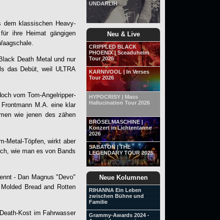
UNDARLIH
us dem klassischen Heavy-
für ihre Heimat gängigen
Neu & Live
 Waagschale.
CRIPPLED BLACK
PHOENIX | Sceaduhelm
 Black Death Metal und nur
Tour 2026
als das Debüt, weil
ULTRA
KARNIVOOL | In Verses
Tour 2026
 doch vom Tom-Angelripper-
HYPOCRISY | Mass
Hallucination Tour 2026
 Frontmann M.A. eine klar
hmen wie jenen des zähen
BRÖSELMASCHINE |
Konzert in Lichtentanne
2026
m-Metal-Töpfen, wirkt aber
SABATON | THE
isch, wie man es von Bands
LEGENDARY TOUR 2025
kennt - Dan Magnus "Devo"
Neue Kolumnen
f Molded Bread and Rotten
RIHANNA Ein Leben
zwischen Bühne und
Familie
k-Death-Kost im Fahrwasser
Grammy-Awards 2024 -