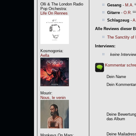
Olli & The London Radio
Gesang
-
M.A.
Pop Orchestra:
Gitarre
-
O.R.
Life On Rennes
Schlagzeug
-
A
Alle Reviews dieser 
The Sanctity of
Interviews:
Kosmogonia:
keine Intervie
Aella
Kommentar schre
Dein Name
Dein Kommentar
Mourir:
Nous, le venin
Deine Bewertung
das Album
Deine Mailadres
Monkeys On Mars: