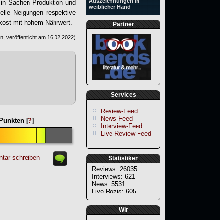
Auszeichnungen in
n in Sachen Produktion und
weiblicher Hand
uelle Neigungen respektive
hkost mit hohem Nährwert.
Partner
, veröffentlicht am
16.02.2022
)
Services
Review-Feed
News-Feed
Punkten [
?
]
Interview-Feed
Live-Review-Feed
tar schreiben
Statistiken
Reviews: 26035
Interviews: 621
News: 5531
Live-Rezis: 605
Wir