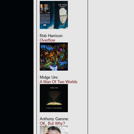
Rob Harrison:
Overflow
Midge Ure:
A Man Of Two Worlds
Anthony Garone:
OK, But Why?