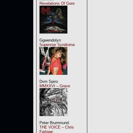
Revelations Of Gore
Ggwendolyn:
Superstar Syndrome
Dvm Spiro:
MMXXVI – Grave
Peter Brummund:
THE VOICE – Chris
Farlowe