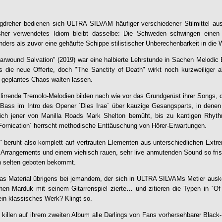
ngdreher bedienen sich
ULTRA SILVAM
häufiger verschiedener Stilmittel a
sher verwendetes Idiom bleibt dasselbe: Die Schweden schwingen einen 
nders als zuvor eine gehäufte Schippe stilistischer Unberechenbarkeit in die
arwound Salvation" (2019) war eine halbierte Lehrstunde in Sachen Melodic
s die neue Offerte, doch "
The Sanctity of Death
" wirkt noch kurzweiliger 
geplantes Chaos walten lassen.
irrende Tremolo-Melodien bilden nach wie vor das Grundgerüst ihrer Songs,
Bass im Intro des Opener ´Dies Irae´ über kauzige Gesangsparts, in denen
ich jener von Manilla Roads Mark Shelton bemüht, bis zu kantigen Rhyt
Fornication´ herrscht methodische Enttäuschung von Hörer-Erwartungen.
" beruht also komplett auf vertrauten Elementen aus unterschiedlichen Extre
r Arrangements und einem viehisch rauen, sehr live anmutenden Sound so fr
h selten geboten bekommt.
 Material übrigens bei jemandem, der sich in
ULTRA SILVAM
s Metier aus
ühen Marduk mit seinem Gitarrenspiel zierte… und zitieren die Typen in ´O
ein klassisches Werk? Klingt so.
killen auf ihrem zweiten Album alle Darlings von Fans vorhersehbarer Blac