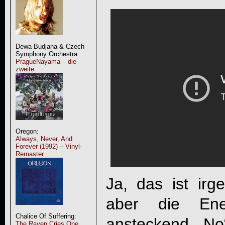
Dewa Budjana & Czech
Symphony Orchestra:
PragueNayama – die
zweite
Oregon:
Always, Never, And
Forever (1992) – Vinyl-
Remaster
Ja, das ist irg
aber die Ene
Chalice Of Suffering:
ansteckend. „No“
The Raven Cries One