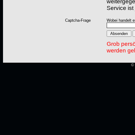
weitergegeb
Service ist
Captcha-Frage
Wobei handelt es
Grob pers
werden gel
© 