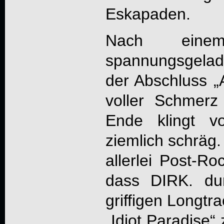
Eskapaden.
Nach eine
spannungsgela
der Abschluss „
voller Schmer
Ende klingt v
ziemlich schräg.
allerlei Post-Ro
dass
DIRK.
dur
griffigen Longtr
„
Idiot Paradise
“