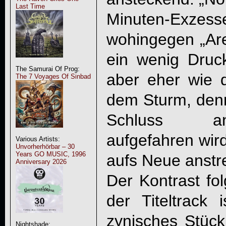
Last Time
Minuten-Exzess
wohingegen „Ar
ein wenig Druc
The Samurai Of Prog:
aber eher wie d
The 7 Voyages Of Sinbad
dem Sturm, denn
Schluss an 
aufgefahren wird
Various Artists:
Unvorherhörbar – 30
Years GO MUSIC, 1996
aufs Neue anstr
Anniversary 2026
Der Kontrast fo
der Titeltrack i
zynisches Stüc
Nightshade: