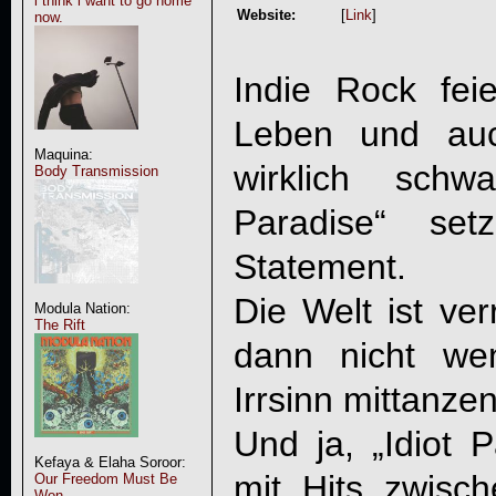
i think i want to go home
Website:
[
Link
]
now.
Indie Rock fei
Leben und a
Maquina:
wirklich sch
Body Transmission
Paradise
“ set
Statement.
Die Welt ist ve
Modula Nation:
The Rift
dann nicht we
Irrsinn mittanze
Und ja, „
Idiot 
Kefaya & Elaha Soroor:
mit Hits zwisch
Our Freedom Must Be
Won