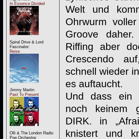
In Essence Divided
Welt und komm
Ohrwurm volle
Groove daher.
Spiral Drive & Lord
Riffing aber d
Fascinator:
Reise
Crescendo au
schnell wieder i
es auftaucht.
Jimmy Martin:
Und dass ein 
Past To Present
noch keinem g
DIRK.
in „Afra
knistert und k
Olli & The London Radio
Pop Orchestra: