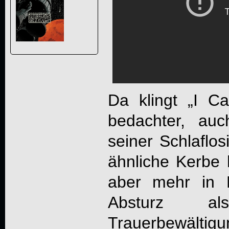
Da klingt „I C
bedachter, au
seiner Schlaflos
ähnliche Kerbe 
aber mehr in 
Absturz a
Trauerbewäl