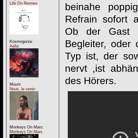
Life On Rennes
beinahe poppig
Refrain sofort
Ob der Gast 
Begleiter, oder
Kosmogonia:
Aella
Typ ist, der sow
nervt ,ist abh
des Hörers.
Mourir:
Nous, le venin
Monkeys On Mars:
Monkeys On Mars