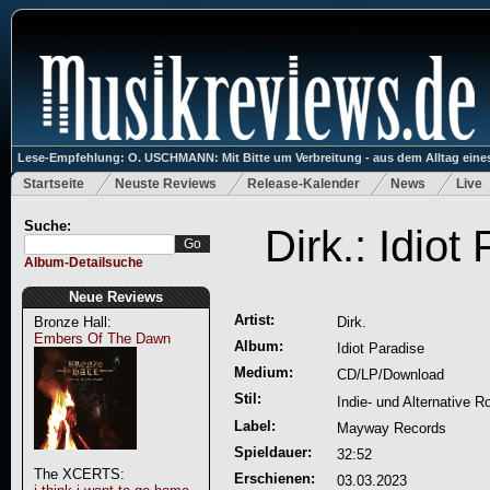
Lese-Empfehlung: O. USCHMANN: Mit Bitte um Verbreitung - aus dem Alltag eines
Startseite
Neuste Reviews
Release-Kalender
News
Live
Suche:
Dirk.: Idiot
Album-Detailsuche
Neue Reviews
Artist:
Bronze Hall:
Dirk.
Embers Of The Dawn
Album:
Idiot Paradise
Medium:
CD/LP/Download
Stil:
Indie- und Alternative R
Label:
Mayway Records
Spieldauer:
32:52
The XCERTS:
Erschienen:
03.03.2023