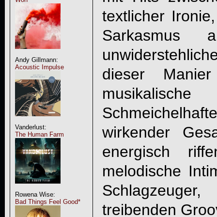
textlicher Ironi
Sarkasmus a
unwiderstehlic
Andy Gillmann:
Acoustic Impulse
dieser Manier
musikalisc
Schmeichelhaf
wirkender Ges
Vanderlust:
The Human Farm
energisch rif
melodische Intim
Schlagzeuger
Rowena Wise:
Bad Things Feel Good*
treibenden Gro