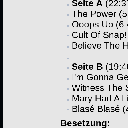
Seite A
(22:3
The Power (5
Ooops Up (6:
Cult Of Snap!
Believe The H
Seite B
(19:4
I'm Gonna Ge
Witness The S
Mary Had A Li
Blasé Blasé (
Besetzung: