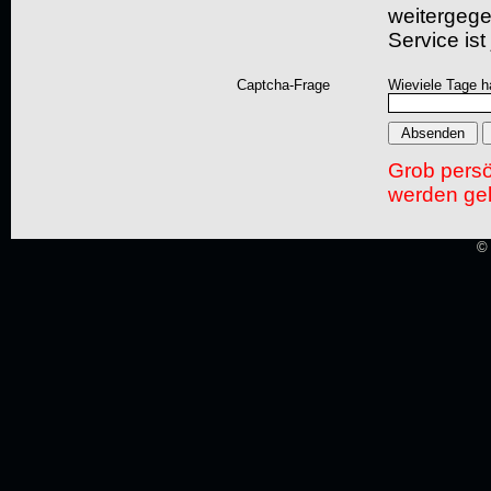
weitergegeb
Service ist
Captcha-Frage
Wieviele Tage h
Grob pers
werden gel
© 