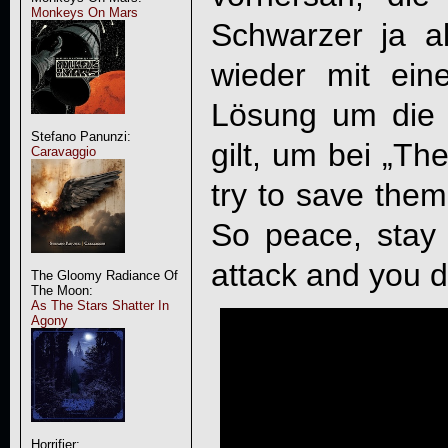
Monkeys On Mars
Schwarzer ja a
wieder mit ein
Lösung um die
Stefano Panunzi:
gilt, um bei „Th
Caravaggio
try to save them
So peace, stay 
attack and you d
The Gloomy Radiance Of
The Moon:
As The Stars Shatter In
Agony
Horrifier: