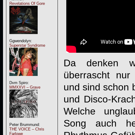
Revelations Of Gore
Ggwendolyn:
Superstar Syndrome
Da denken w
überrascht nu
Dvm Spiro:
und sind schon 
MMXXVI – Grave
und Disco-Krach
Welche unglau
Song auch he
Peter Brummund:
THE VOICE – Chris
Farlowe