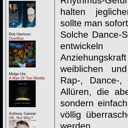
Rhythmus-Gefühl
halten jeglich
sollte man sofor
Solche Dance-
Rob Harrison:
Overflow
entwickeln
Anziehungskraft
weiblichen un
Midge Ure:
Rap-, Dance-,
A Man Of Two Worlds
Allüren, die ab
sondern einfach
völlig überrasc
Anthony Garone:
OK, But Why?
werden.