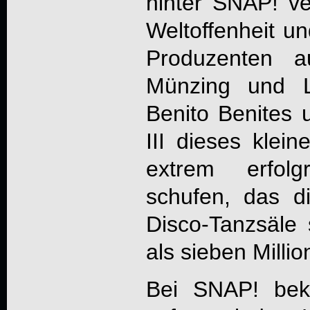
hinter
SNAP!
ver
Weltoffenheit un
Produzenten a
Münzing und Lu
Benito Benites u
III dieses klei
extrem erfolg
schufen, das d
Disco-Tanzsäle
als sieben Milli
Bei
SNAP!
beko