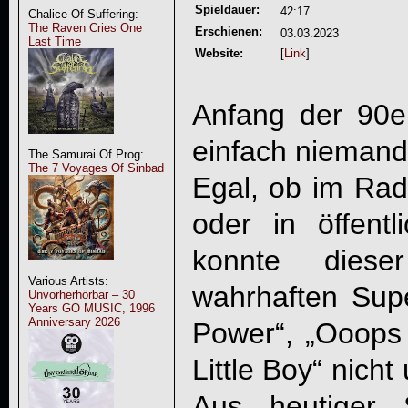
Spieldauer:
42:17
Chalice Of Suffering:
The Raven Cries One
Erschienen:
03.03.2023
Last Time
Website:
[
Link
]
Anfang der 90
einfach niemand
The Samurai Of Prog:
The 7 Voyages Of Sinbad
Egal, ob im Rad
oder in öffen
konnte dies
Various Artists:
wahrhaften Sup
Unvorherhörbar – 30
Years GO MUSIC, 1996
Anniversary 2026
Power“, „Ooops
Little Boy“ nicht
Aus heutiger 