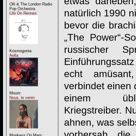
etwas daneben
Olli & The London Radio
Pop Orchestra:
natürlich 1990 n
Life On Rennes
bevor die brachi
„The Power“-Son
russischer S
Kosmogonia:
Aella
Einführungssatz
echt amüsant,
verbindet einen 
Mourir:
einem üblen
Nous, le venin
Kriegstreiber. N
ahnen, was selbs
vorhersah, die
Monkeys On Mars: