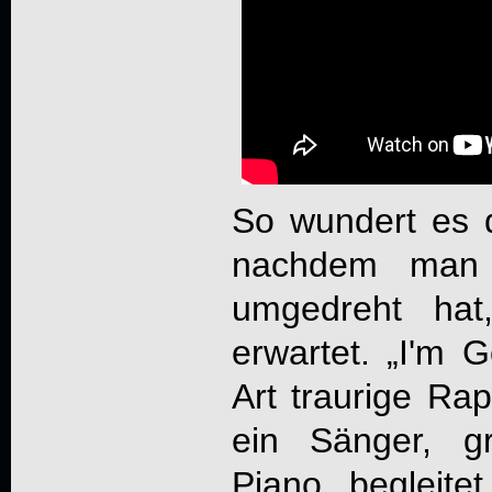
So wundert es d
nachdem man d
umgedreht hat
erwartet. „I'm 
Art traurige R
ein Sänger, g
Piano begleite