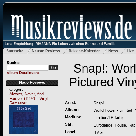
Lese-Empfehlung: RIHANNA Ein Leben zwischen Bühne und Familie
Startseite
Neuste Reviews
Release-Kalender
News
Live
Suche:
Snap!: Worl
Album-Detailsuche
Pictured Vin
Neue Reviews
Oregon:
Always, Never, And
Forever (1992) – Vinyl-
Artist:
Remaster
Snap!
Album:
World Power - Limited Pi
Medium:
Limitiert/LP farbig
Stil:
Eurodance, House, Rap
Label:
BMG