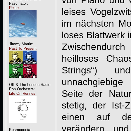
von Piano und G
Fascinator:
Reise
leises Vogelzwi
im nächsten Mo
loses Blattwerk 
Zwischendurch 
Jimmy Martin:
Past To Present
heilloses Cha
Strings“) un
unnachgiebige
Olli & The London Radio
Pop Orchestra:
Seite der Natur
Life On Rennes
stetig, der Ist
einen auf d
verändern und
Kosmogonia: