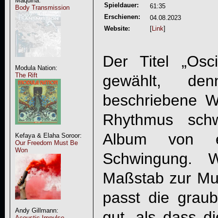
Maquina:
Spieldauer:
61:35
Body Transmission
Erschienen:
04.08.2023
Website:
[
Link
]
Der Titel „
Osci
Modula Nation:
The Rift
gewählt, d
beschriebene W
Rhythmus schw
Album von e
Kefaya & Elaha Soroor:
Our Freedom Must Be
Won
Schwingung. 
Maßstab zur Mus
passt die graub
Andy Gillmann:
gut, als dass 
Acoustic Impulse