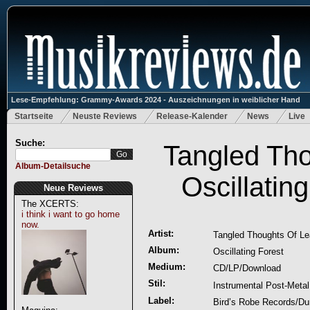
Lese-Empfehlung: Grammy-Awards 2024 - Auszeichnungen in weiblicher Hand
Startseite
Neuste Reviews
Release-Kalender
News
Live
Suche:
Tangled Tho
Album-Detailsuche
Oscillatin
Neue Reviews
The XCERTS:
i think i want to go home
now.
Artist:
Tangled Thoughts Of Le
Album:
Oscillating Forest
Medium:
CD/LP/Download
Stil:
Instrumental Post-Metal
Label:
Bird’s Robe Records/Du