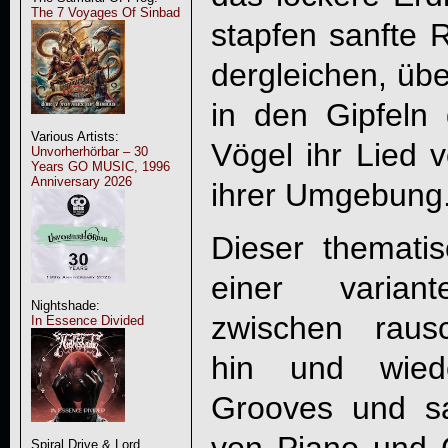
The 7 Voyages Of Sinbad
stapfen sanfte 
dergleichen, üb
in den Gipfeln
Various Artists:
Vögel ihr Lied
Unvorherhörbar – 30
Years GO MUSIC, 1996
Anniversary 2026
ihrer Umgebung
Dieser thematis
einer variant
Nightshade:
zwischen raus
In Essence Divided
hin und wiede
Grooves und sa
Spiral Drive & Lord