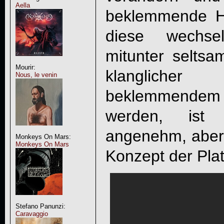
Aella
beklemmende H
diese wechse
mitunter seltsa
Mourir:
klangliche
Nous, le venin
beklemmendem
werden, ist
angenehm, aber
Monkeys On Mars:
Monkeys On Mars
Konzept der Plat
Stefano Panunzi:
Caravaggio