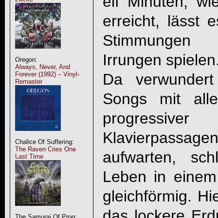
elf Minuten, wi
erreicht, lässt 
Stimmungen 
Irrungen spielen
Oregon:
Always, Never, And
Da verwundert
Forever (1992) – Vinyl-
Remaster
Songs mit alle
progressiver 
Klavierpassagen
Chalice Of Suffering:
The Raven Cries One
aufwarten, sch
Last Time
Leben in einem
gleichförmig. Hi
das lockere Erdr
The Samurai Of Prog: