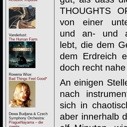
THOUGHTS OF
von einer unte
und an- und a
Vanderlust:
The Human Farm
lebt, die dem G
dem Erdreich ei
doch recht nah
Rowena Wise:
Bad Things Feel Good*
An einigen Stell
nach instrume
sich in chaotis
aber innerhalb 
Dewa Budjana & Czech
Symphony Orchestra:
PragueNayama – die
zweite