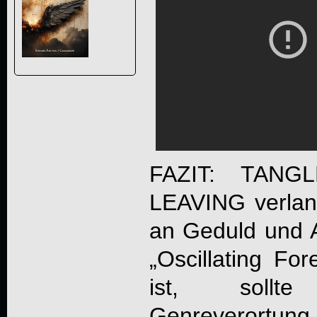
FAZIT:
TANG
LEAVING
verlan
an Geduld und 
„
Oscillating For
ist, sollt
Genreverortung