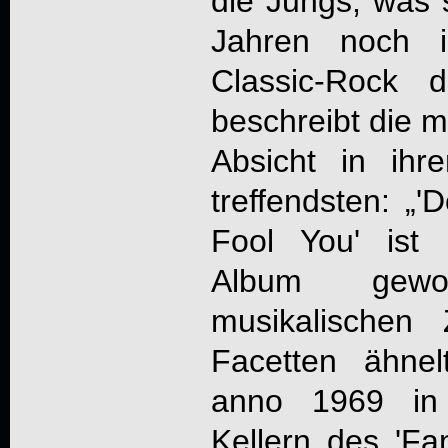
die Jungs, was 
Jahren noch 
Classic-Rock 
beschreibt die m
Absicht in ih
treffendsten: „'
D
Fool You
' ist
Album gewo
musikalischen 
Facetten ähne
anno 1969 in 
Kellern des 'Fa