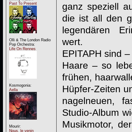
ganz speziell a
Past To Present
die ist all den
legendären Er
wert.
Olli & The London Radio
Pop Orchestra:
Life On Rennes
EPITAPH sind – 
Haare – so lebe
frühen, haarwal
Kosmogonia:
Hüpfer-Zeiten u
Aella
nagelneuen, f
Studio-Album wie
Musikmotor, der
Mourir:
Nous, le venin