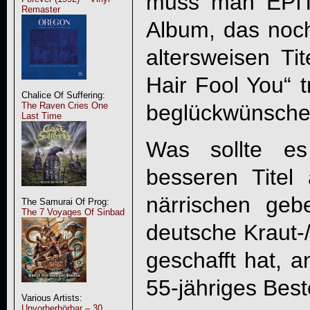
muss man
EPI
Remaster
Album, das noch
altersweisen Tit
Hair Fool You
“ 
Chalice Of Suffering:
beglückwünsche
The Raven Cries One
Last Time
Was sollte es
besseren Titel 
närrischen ge
The Samurai Of Prog:
The 7 Voyages Of Sinbad
deutsche Kraut-
geschafft hat, 
55-jähriges Best
Various Artists:
Unvorherhörbar – 30