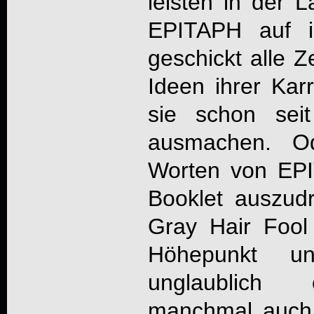
leisten in der L
EPITAPH
auf i
geschickt alle Z
Ideen ihrer Karr
sie schon sei
ausmachen. 
Worten von
EP
Booklet auszudr
Gray Hair Fool
Höhepunkt un
unglaublich 
manchmal auch 