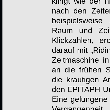
klingt wie der 
nach den Zeite
beispielsweis
Raum und Zeit
Klickzahlen, er
darauf mit „Ridi
Zeitmaschine 
an die frühen S
die krautigen 
den
EPITAPH
-U
Eine gelungene
Vergangenheit