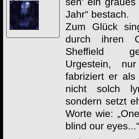
seh' ein graues
Jahr“ bestach.
Zum Glück si
durch ihren C
Sheffield ge
Urgestein, nu
fabriziert er a
nicht solch ly
sondern setzt eh
Worte wie: „One 
blind our eyes...