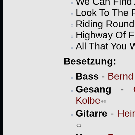
We Can Find
Look To The 
Riding Round 
Highway Of F
All That You 
Besetzung:
Bass
-
Bernd
Gesang
-
Kolbe
Gitarre
-
Hei