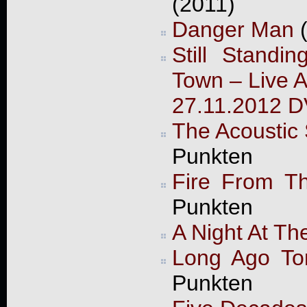
(2011)
Danger Man
(
Still Standi
Town – Live A
27.11.2012 
The Acoustic
Punkten
Fire From T
Punkten
A Night At Th
Long Ago To
Punkten