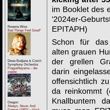
im Booklet des 
'2024er-Gebu
EPITAPH
)
Rowena Wise:
Bad Things Feel Good*
Schon für das
alten grauen Hun
der grellen Gr
Dewa Budjana & Czech
Symphony Orchestra:
PragueNayama – die
darin eingelass
zweite
offensichtlich z
da reinkommt (
Knallbuntem da
Oregon:
Always, Never, And
Forever (1992) – Vinyl-