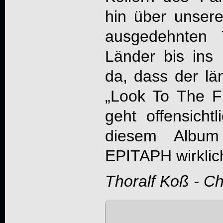
hin über unsere
ausgedehnten 
Länder bis ins
da, dass der l
„Look To The Fu
geht offensicht
diesem Albu
EPITAPH
wirklic
Thoralf Koß - C