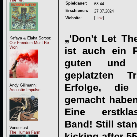
The Rift
Spieldauer:
68:44
Erschienen:
27.07.2024
Website:
[
Link
]
„'
Don't Let Th
Kefaya & Elaha Soroor:
Our Freedom Must Be
Won
ist auch ein R
guten und s
geplatzten 
Erfolge, di
Andy Gillmann:
Acoustic Impulse
gemacht haben
Eine erstkla
Band! Still sta
Vanderlust:
The Human Farm
kicking after 5