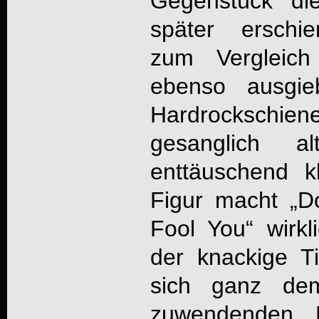
Gegenstück di
später ersch
zum Vergleich
ebenso ausgie
Hardrocksch
gesanglich a
enttäuschend kl
Figur macht „
D
Fool You
“ wirkl
der knackige Ti
sich ganz dem
zuwendenden „