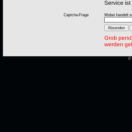
Service ist
Captcha-Frage
Wobei handelt es
Grob pers
werden gel
© 