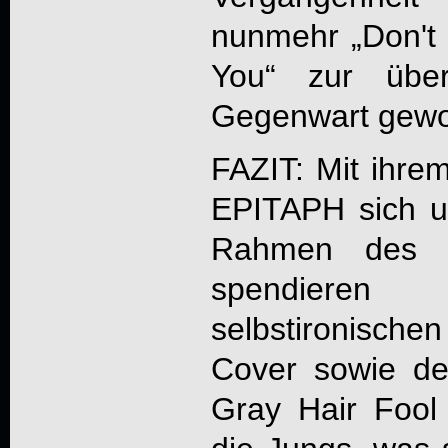
nunmehr „
Don't
You
“ zur übe
Gegenwart gewor
FAZIT: Mit ihre
EPITAPH
sich u
Rahmen des 5
spendiere
selbstironischen 
Cover sowie de
Gray Hair Fool