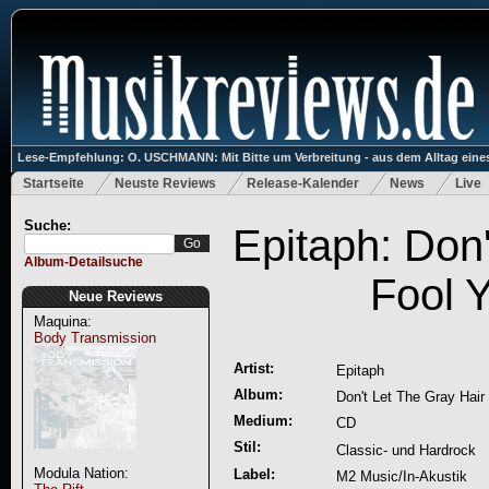
Lese-Empfehlung: O. USCHMANN: Mit Bitte um Verbreitung - aus dem Alltag eines
Startseite
Neuste Reviews
Release-Kalender
News
Live
Suche:
Epitaph: Don'
Album-Detailsuche
Fool 
Neue Reviews
Maquina:
Body Transmission
Artist:
Epitaph
Album:
Don't Let The Gray Hair
Medium:
CD
Stil:
Classic- und Hardrock
Modula Nation:
Label:
M2 Music/In-Akustik