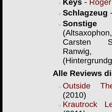
Keys
-
Roger
Schlagzeug
Sonstige
- 
(Altsaxophon
Carsten S
Ranwig, 
(Hintergrund
Alle Reviews d
Outside Th
(2010)
Krautrock L