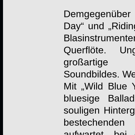
Demgegenüber ü
Day“ und „Ridin
Blasinstrument
Querflöte. U
großartige
Soundbildes. Wei
Mit „Wild Blue 
bluesige Balla
souligen Hinte
bestechenden 
aufwartet, be