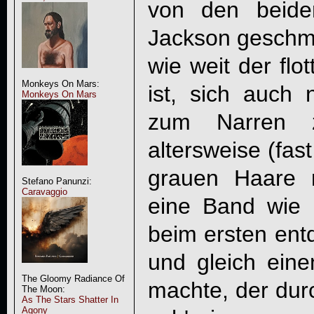
von den beide
Jackson geschmie
wie weit der flo
Monkeys On Mars:
ist, sich auch
Monkeys On Mars
zum Narren 
altersweise (fas
grauen Haare 
Stefano Panunzi:
Caravaggio
eine Band wie P
beim ersten ent
und gleich ein
The Gloomy Radiance Of
machte, der durc
The Moon:
As The Stars Shatter In
Agony