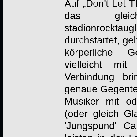
Auf „
Don't Let 
das gle
stadionrockta
durchstartet, ge
körperliche 
vielleicht mi
Verbindung br
genaue Gegentei
Musiker mit o
(oder gleich G
'Jungspund' Ca