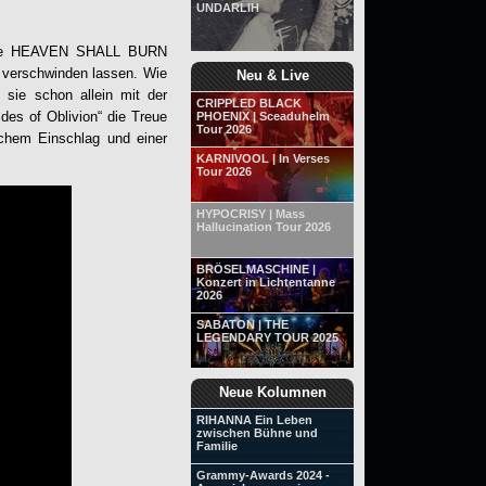
UNDARLIH
n wie HEAVEN SHALL BURN
s verschwinden lassen. Wie
Neu & Live
 sie schon allein mit der
CRIPPLED BLACK
des of Oblivion“ die Treue
PHOENIX | Sceaduhelm
Tour 2026
chem Einschlag und einer
KARNIVOOL | In Verses
Tour 2026
HYPOCRISY | Mass
Hallucination Tour 2026
BRÖSELMASCHINE |
Konzert in Lichtentanne
2026
SABATON | THE
LEGENDARY TOUR 2025
Neue Kolumnen
RIHANNA Ein Leben
zwischen Bühne und
Familie
Grammy-Awards 2024 -