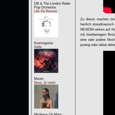
Olli & The London Radio
Pop Orchestra:
Life On Rennes
Zu dieser machen sie
herrlich skandinavisch
NEAERA
wirken auf ih
mit breitbeinigem Bru
eine oder andere Mosh
Kosmogonia:
punkig oder rabiat dah
Aella
Mourir:
Nous, le venin
Monkeys On Mars: