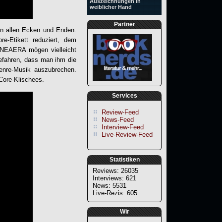
Auszeichnungen in
weiblicher Hand
Partner
 an allen Ecken und Enden.
e-Etikett reduziert, dem
NEAERA
mögen vielleicht
tgefahren, dass man ihm die
enre-Musik auszubrechen.
Core-Klischees.
Services
Review-Feed
News-Feed
Interview-Feed
Live-Review-Feed
Statistiken
Reviews: 26035
Interviews: 621
News: 5531
Live-Rezis: 605
Wir