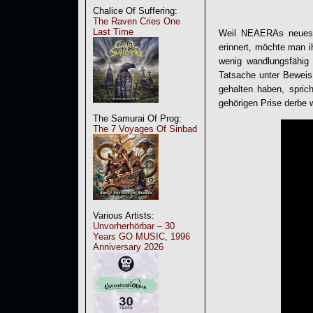
Chalice Of Suffering:
The Raven Cries One
Last Time
Weil
NEAERA
s neues
erinnert, möchte man i
wenig wandlungsfähig 
Tatsache unter Beweis,
gehalten haben, spri
gehörigen Prise derbe
The Samurai Of Prog:
The 7 Voyages Of Sinbad
Various Artists:
Unvorherhörbar – 30
Years GO MUSIC, 1996
Anniversary 2026