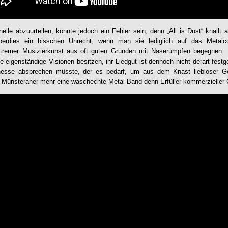
elle abzuurteilen, könnte jedoch ein Fehler sein, denn „
All is Dust
“ knallt
rdies ein bisschen Unrecht, wenn man sie lediglich auf das Metalcor
extremer Musizierkunst aus oft guten Gründen mit Naserümpfen begegnen.
ße eigenständige Visionen besitzen, ihr Liedgut ist dennoch nicht derart fes
inesse absprechen müsste, der es bedarf, um aus dem Knast liebloser G
f Münsteraner mehr eine waschechte Metal-Band denn Erfüller kommerzieller 