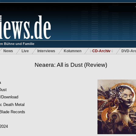
n Bühne und Familie
News
Live
Interviews
Kolumnen
CD-Archiv
DVD-Arc
Neaera: All is Dust
(Review)
a
 Dust
/Download
c Death Metal
 Blade Records
.2024