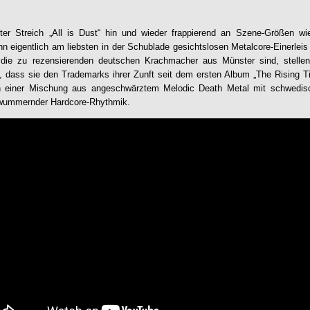
ter Streich „
All is Dust
“ hin und wieder frappierend an Szene-Größe
hn eigentlich am liebsten in der Schublade gesichtslosen Metalcore-Einerlei
die zu rezensierenden deutschen Krachmacher aus Münster sind, stellen
 dass sie den Trademarks ihrer Zunft seit dem ersten Album „The Rising Ti
ch einer Mischung aus angeschwärztem Melodic Death Metal mit schwedis
 wummernder Hardcore-Rhythmik.