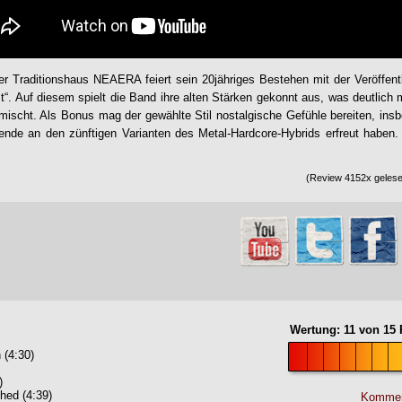
er Traditionshaus
NEAERA
feiert sein 20jähriges Bestehen mit der Veröffent
t
“. Auf diesem spielt die Band ihre alten Stärken gekonnt aus, was deutlich
mischt. Als Bonus mag der gewählte Stil nostalgische Gefühle bereiten, insb
ende an den zünftigen Varianten des Metal-Hardcore-Hybrids erfreut haben
(Review 4152x gelesen
Wertung:
11
von
15
P
 (4:30)
)
hed (4:39)
Kommen