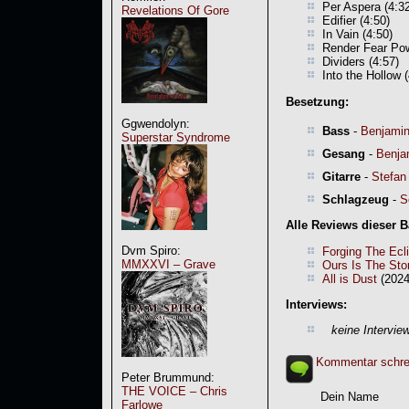
Per Aspera (4:3
Revelations Of Gore
Edifier (4:50)
In Vain (4:50)
Render Fear Pow
Dividers (4:57)
Into the Hollow 
Besetzung:
Ggwendolyn:
Bass
-
Benjamin
Superstar Syndrome
Gesang
-
Benja
Gitarre
-
Stefan 
Schlagzeug
-
S
Alle Reviews dieser 
Dvm Spiro:
Forging The Ecl
MMXXVI – Grave
Ours Is The St
All is Dust
(2024
Interviews:
keine Intervie
Kommentar schre
Peter Brummund:
THE VOICE – Chris
Dein Name
Farlowe