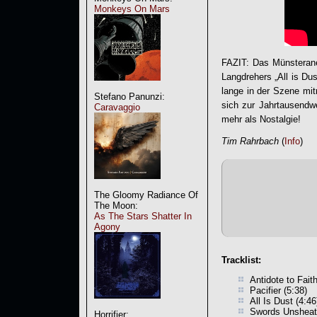
Monkeys On Mars
FAZIT: Das Münsteran
Langdrehers „
All is Dus
lange in der Szene mit
Stefano Panunzi:
sich zur Jahrtausendw
Caravaggio
mehr als Nostalgie!
Tim Rahrbach
(
Info
)
The Gloomy Radiance Of
The Moon:
As The Stars Shatter In
Agony
Tracklist:
Antidote to Faith
Pacifier (5:38)
All Is Dust (4:46
Swords Unsheat
Horrifier: