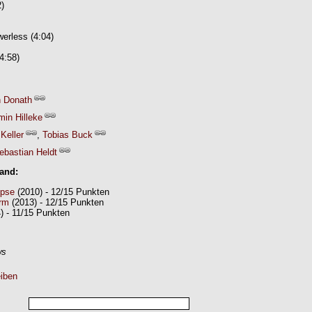
2)
erless (4:04)
(4:58)
 Donath
min Hilleke
Keller
,
Tobias Buck
ebastian Heldt
Band:
ipse
(2010) - 12/15 Punkten
orm
(2013) - 12/15 Punkten
) - 11/15 Punkten
ws
iben