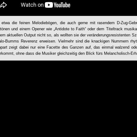
 etwa die feinen Melodiebögen, die auch gerne mit rasendem D-Zug-Gebre
 tönen und einem Opener wie „Antidote to Faith“ oder dem Titeltrack musika
rem aktuellen Output nicht so, als wollten sie der veränderungsresistenten 
talo-Bumms Reverenz erweisen. Vielmehr sind die knackigen Nummern rhyth
part zeigt dabei nur eine Facette des Ganzen auf, das einmal walzend ode
erkommt, ohne dass die Musiker gleichzeitig den Blick fürs Melancholisch-Erh