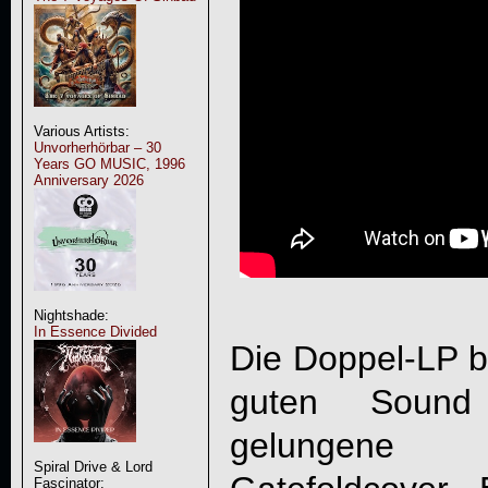
Various Artists:
Unvorherhörbar – 30
Years GO MUSIC, 1996
Anniversary 2026
Nightshade:
In Essence Divided
Die Doppel-LP b
guten Sound
gelungene
Spiral Drive & Lord
Fascinator: