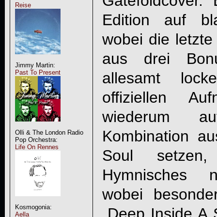
Gatefoldcover. 
Reise
Edition auf bl
wobei die letzte
aus drei Bonu
Jimmy Martin:
Past To Present
allesamt lock
offiziellen A
wiederum au
Kombination au
Olli & The London Radio
Pop Orchestra:
Life On Rennes
Soul setzen
Hymnisches ni
wobei besonde
Kosmogonia:
„Deep Inside A S
Aella