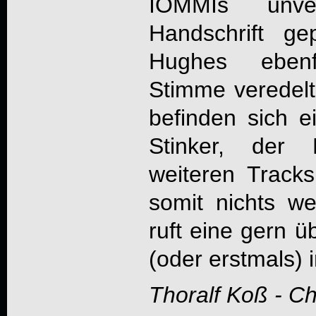
IOMMIs unver
Handschrift g
Hughes ebenfa
Stimme veredelt
befinden sich e
Stinker, der 
weiteren Track
somit nichts we
ruft eine gern ü
(oder erstmals) 
Thoralf Koß - C