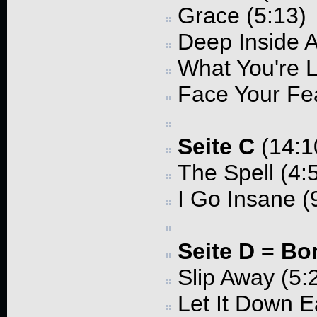
Grace (5:13)
Deep Inside A
What You're L
Face Your Fea
Seite C
(14:1
The Spell (4:
I Go Insane (
Seite D = Bo
Slip Away (5:
Let It Down E