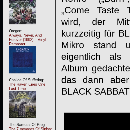
„Come Taste T
wird, der Mit
kurzzeitig für
Oregon:
Always, Never, And
Forever (1992) – Vinyl-
Mikro stand 
Remaster
eigentlich al
Album gedachte
das dann aber
Chalice Of Suffering:
The Raven Cries One
BLACK SABBATH 
Last Time
The Samurai Of Prog:
The 7 Voyages Of Sinbad