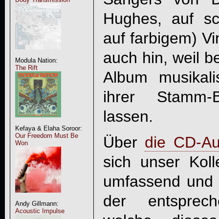
Hughes, auf sc
auf farbigem) Vi
auch hin, weil b
Modula Nation:
The Rift
Album musikali
ihrer Stamm-B
lassen.
Kefaya & Elaha Soroor:
Our Freedom Must Be
Über
die CD-A
Won
sich unser Koll
umfassend und a
der entsprec
Andy Gillmann:
Acoustic Impulse