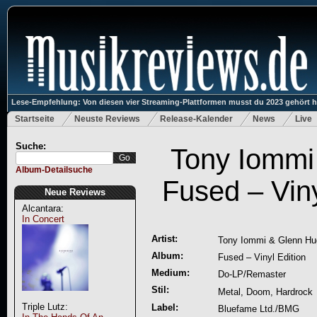
Lese-Empfehlung: Von diesen vier Streaming-Plattformen musst du 2023 gehört 
Startseite
Neuste Reviews
Release-Kalender
News
Live
Suche:
Tony Iommi
Album-Detailsuche
Fused – Viny
Neue Reviews
Alcantara:
In Concert
Artist:
Tony Iommi & Glenn Hu
Album:
Fused – Vinyl Edition
Medium:
Do-LP/Remaster
Stil:
Metal, Doom, Hardrock
Triple Lutz:
Label:
Bluefame Ltd./BMG