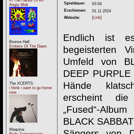
In The Hands Of An
Spieldauer:
63:04
Angry Mob
Erschienen:
01.11.2024
Website:
[
Link
]
Endlich ist 
Bronze Hall:
Embers Of The Dawn
begeisterten 
Umfeld von 
DEEP PURPLE w
Hände klatsc
The XCERTS:
i think i want to go home
now.
erscheint die
„Fused“-Album
BLACK SABBATH
Maquina:
Sängers von 
Body Transmission