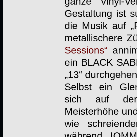
ganze Vinyl-V
Gestaltung is
die Musik auf „
metallischere Z
Sessions“
annim
ein BLACK SAB
„13“ durchgehen
Selbst ein Gle
sich auf der
Meisterhöhe und 
wie schreiend
während IOMMI