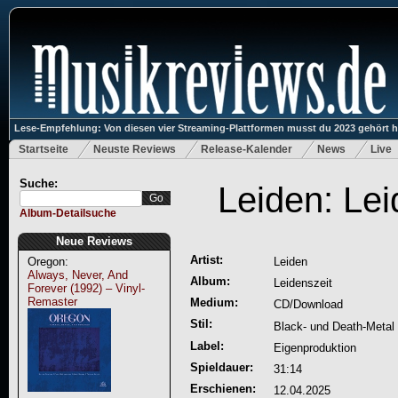
Lese-Empfehlung: Von diesen vier Streaming-Plattformen musst du 2023 gehört 
Startseite
Neuste Reviews
Release-Kalender
News
Live
Suche:
Leiden: Lei
Album-Detailsuche
Neue Reviews
Artist:
Oregon:
Leiden
Always, Never, And
Album:
Leidenszeit
Forever (1992) – Vinyl-
Remaster
Medium:
CD/Download
Stil:
Black- und Death-Metal
Label:
Eigenproduktion
Spieldauer:
31:14
Erschienen:
12.04.2025