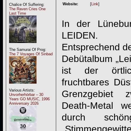
Website:
[
Link
]
Chalice Of Suffering:
The Raven Cries One
Last Time
In der Lünebu
LEIDEN
.
Entsprechend de
The Samurai Of Prog:
The 7 Voyages Of Sinbad
Debütalbum „
Le
ist der örtl
fruchtbares Düs
Various Artists:
Grenzgebiet 
Unvorherhörbar – 30
Years GO MUSIC, 1996
Death-Metal we
Anniversary 2026
durch schön
„Stimmengewitte