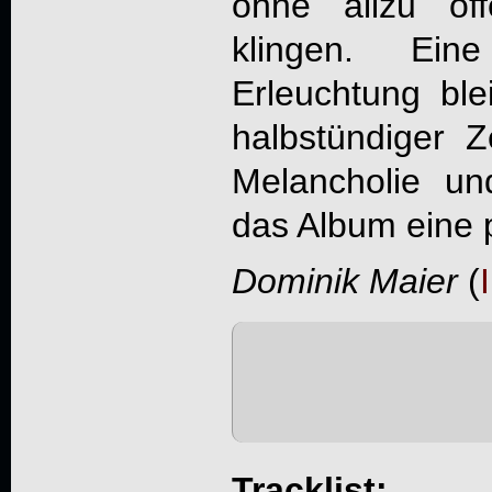
ohne allzu of
klingen. Ein
Erleuchtung ble
halbstündiger Ze
Melancholie u
das Album eine 
Dominik Maier
(
Tracklist: