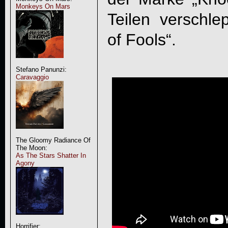
Monkeys On Mars
Teilen verschl
of Fools“.
Stefano Panunzi:
Caravaggio
The Gloomy Radiance Of
The Moon:
As The Stars Shatter In
Agony
Horrifier: