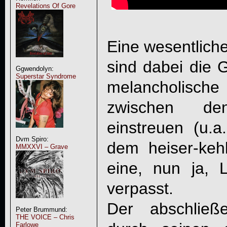
Revelations Of Gore
Eine wesentlich
sind dabei die G
Ggwendolyn:
Superstar Syndrome
melancholische
zwischen de
einstreuen (u.a
Dvm Spiro:
dem heiser-keh
MMXXVI – Grave
eine, nun ja,
verpasst.
Der abschließe
Peter Brummund:
THE VOICE – Chris
Farlowe