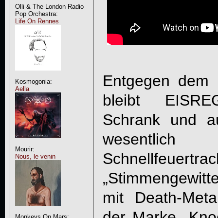
Olli & The London Radio
Pop Orchestra:
Life On Rennes
Entgegen dem E
Kosmogonia:
Aella
bleibt EISREG
Schrank und au
wesentli
Mourir:
Schnellfe
Nous, le venin
„Stimmengewitt
mit Death-Meta
der Marke „Kno
Monkeys On Mars: