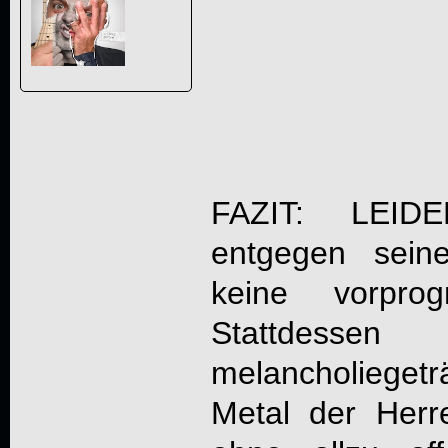
FAZIT:
LEIDE
entgegen sein
keine vorprog
Stattde
melancholiege
Metal der Herr