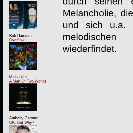
durch seinen 
Melancholie, d
und sich u.a. 
melodische
Rob Harrison:
Overflow
wiederfindet.
Midge Ure:
A Man Of Two Worlds
Anthony Garone:
OK, But Why?