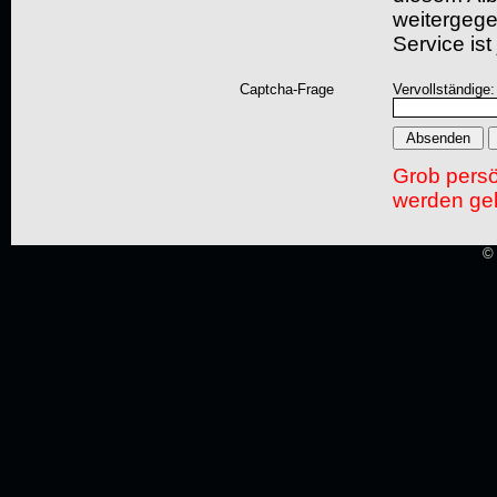
weitergegeb
Service ist
Captcha-Frage
Vervollständige
Grob pers
werden gel
© 