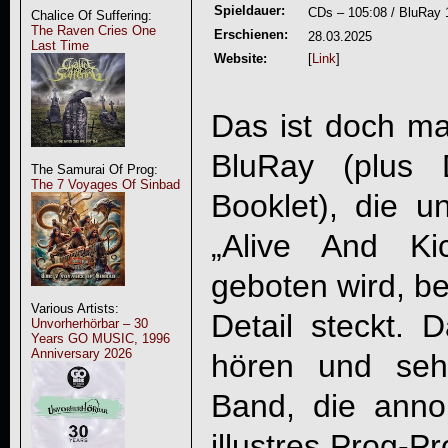
Spieldauer:
CDs – 105:08 / BluRay 
Chalice Of Suffering:
The Raven Cries One
Erschienen:
28.03.2025
Last Time
Website:
[
Link
]
Das ist doch mal
BluRay (plus 
The Samurai Of Prog:
The 7 Voyages Of Sinbad
Booklet), die u
„
Alive And Kic
geboten wird, be
Various Artists:
Detail steckt. 
Unvorherhörbar – 30
Years GO MUSIC, 1996
Anniversary 2026
hören und seh
Band, die anno
illustres Prog-