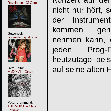
Konzert auf de
Revelations Of Gore
nicht nur hört, 
der Instrumen
kommen, gen
Ggwendolyn:
nehmen kann, e
Superstar Syndrome
jeden Prog-
heutzutage bei
auf seine alten 
Dvm Spiro:
MMXXVI – Grave
Peter Brummund:
THE VOICE – Chris
Farlowe