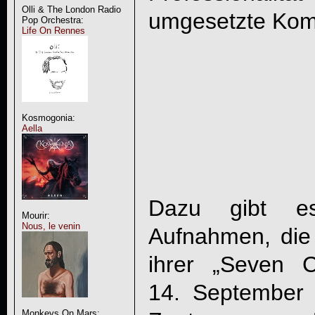
Olli & The London Radio
umgesetzte Kom
Pop Orchestra:
Life On Rennes
Kosmogonia:
Aella
Dazu gibt e
Mourir:
Nous, le venin
Aufnahmen, di
ihrer „Seven 
14. September 
Monkeys On Mars: