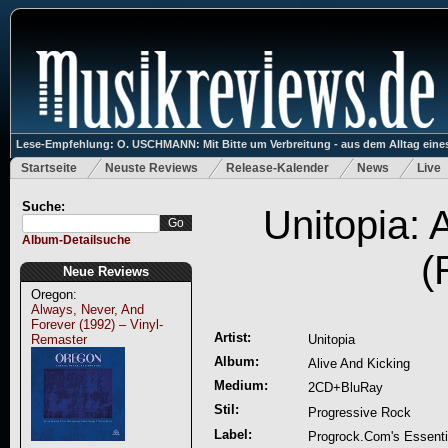
Lese-Empfehlung: O. USCHMANN: Mit Bitte um Verbreitung - aus dem Alltag eines
Startseite
Neuste Reviews
Release-Kalender
News
Live
Suche:
Unitopia: 
Album-Detailsuche
(
Neue Reviews
Oregon:
Always, Never, And
Forever (1992) – Vinyl-
Artist:
Remaster
Unitopia
Album:
Alive And Kicking
Medium:
2CD+BluRay
Stil:
Progressive Rock
Label:
Progrock.Com's Essenti