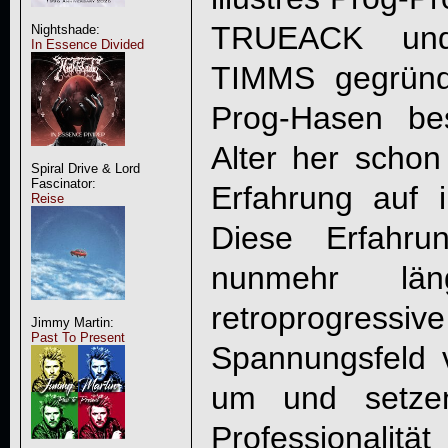
TRUEACK und
Nightshade:
In Essence Divided
TIMMS gegründ
Prog-Hasen be
Alter her scho
Spiral Drive & Lord
Fascinator:
Erfahrung auf i
Reise
Diese Erfahr
nunmehr län
retroprogre
Jimmy Martin:
Past To Present
Spannungsfeld
um und setzen
Professionali