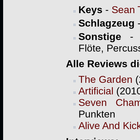
Keys
-
Sean 
Schlagzeug
Sonstige
- S
Flöte, Percus
Alle Reviews d
The Garden
(
Artificial
(2010
Seven Cham
Punkten
Alive And Kic