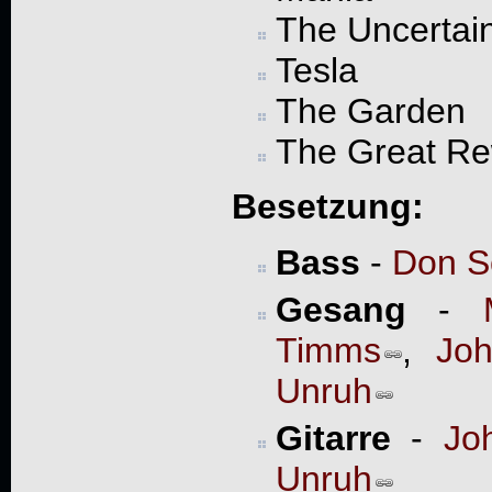
The Uncertai
Tesla
The Garden
The Great R
Besetzung:
Bass
-
Don Sc
Gesang
-
Timms
,
Jo
Unruh
Gitarre
-
Jo
Unruh