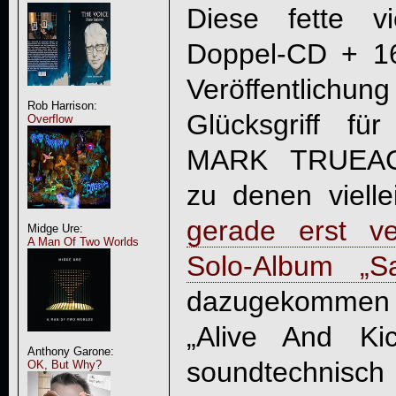
Diese fette vi
Doppel-CD + 16-
Veröffentlic
Rob Harrison:
Glücksgriff fü
Overflow
MARK TRUEACK
zu denen viell
gerade erst ver
Midge Ure:
A Man Of Two Worlds
Solo-Album „S
dazugekommen 
„
Alive And Kic
Anthony Garone:
soundtechnisch 
OK, But Why?