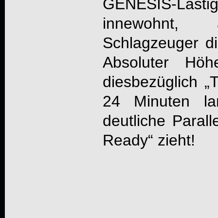
GENESIS-Lastig
innewohnt, 
Schlagzeuger di
Absoluter Hö
diesbezüglich „
24 Minuten la
deutliche Parall
Ready“ zieht!