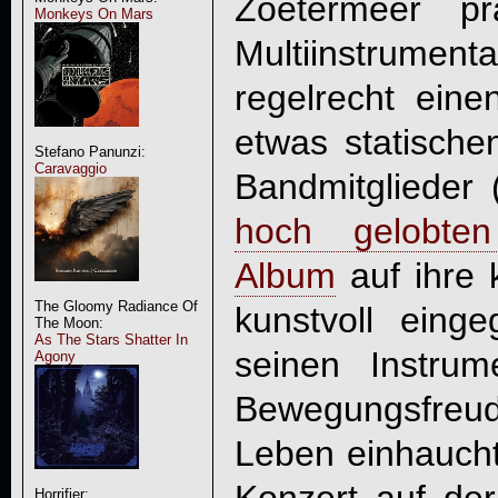
Zoetermeer pr
Monkeys On Mars
Multiinstrume
regelrecht ein
etwas statischen
Stefano Panunzi:
Caravaggio
Bandmitglieder 
hoch gelobte
Album
auf ihre 
The Gloomy Radiance Of
kunstvoll eing
The Moon:
As The Stars Shatter In
seinen Instru
Agony
Bewegungsfreu
Leben einhaucht
Horrifier: