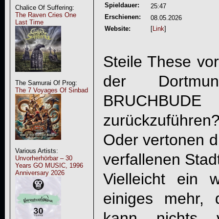
Spieldauer:
25:47
Chalice Of Suffering:
The Raven Cries One
Erschienen:
08.05.2026
Last Time
Website:
[
Link
]
Steile These vo
der Dortmund
The Samurai Of Prog:
The 7 Voyages Of Sinbad
BRUCHBUDE
a
zurückzuführen
Oder vertonen d
Various Artists:
verfallenen Sta
Unvorherhörbar – 30
Years GO MUSIC, 1996
Anniversary 2026
Vielleicht ein
einiges mehr, 
kann nichts v