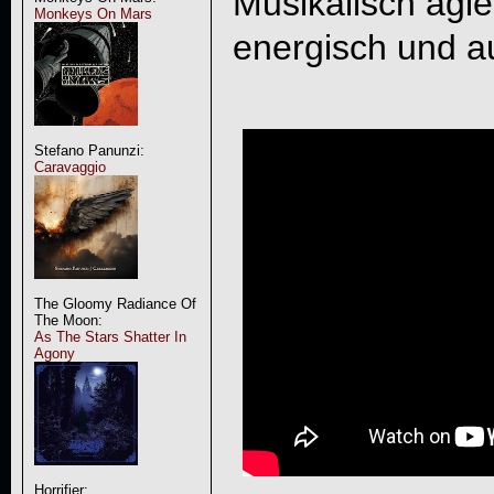
Musikalisch agi
Monkeys On Mars
energisch und au
Stefano Panunzi:
Caravaggio
The Gloomy Radiance Of
The Moon:
As The Stars Shatter In
Agony
Horrifier: