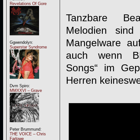
Revelations Of Gore
Tanzbare Be
Melodien sind
Mangelware au
Ggwendolyn:
Superstar Syndrome
auch wenn
B
Songs“ im Gep
Herren keineswe
Dvm Spiro:
MMXXVI – Grave
Peter Brummund:
THE VOICE – Chris
Farlowe