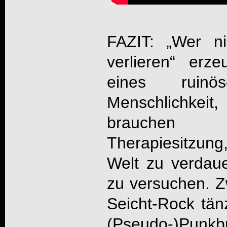
FAZIT: „
Wer ni
verlieren
“ erze
eines ruin
Menschlichke
brauchen
Therapiesitzun
Welt zu verdau
zu versuchen. 
Seicht-Rock tän
(Pseudo-)Punkb