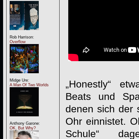
Rob Harrison:
Overflow
Midge Ure:
„Honestly“ etw
A Man Of Two Worlds
Beats und Spac
denen sich der 
Ohr einnistet. 
Anthony Garone:
OK, But Why?
Schule“ dag