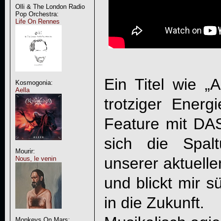
Olli & The London Radio
Pop Orchestra:
Life On Rennes
Ein Titel wie „A
Kosmogonia:
Aella
trotziger Ener
Feature mit D
sich die Spa
Mourir:
unserer aktuelle
Nous, le venin
und blickt mir s
in die Zukunft.
Monkeys On Mars: