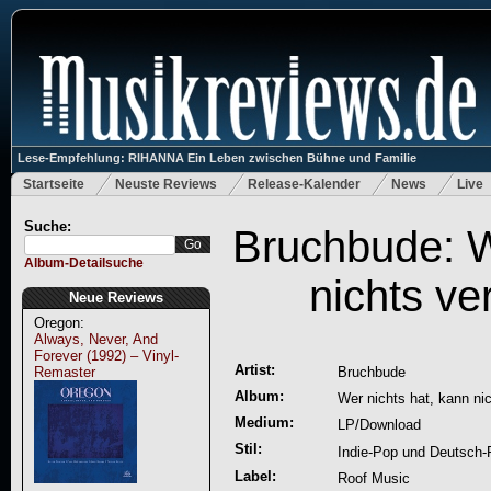
Lese-Empfehlung: RIHANNA Ein Leben zwischen Bühne und Familie
Startseite
Neuste Reviews
Release-Kalender
News
Live
Suche:
Bruchbude: W
Album-Detailsuche
nichts ve
Neue Reviews
Oregon:
Always, Never, And
Forever (1992) – Vinyl-
Artist:
Remaster
Bruchbude
Album:
Wer nichts hat, kann nic
Medium:
LP/Download
Stil:
Indie-Pop und Deutsch-
Label:
Roof Music