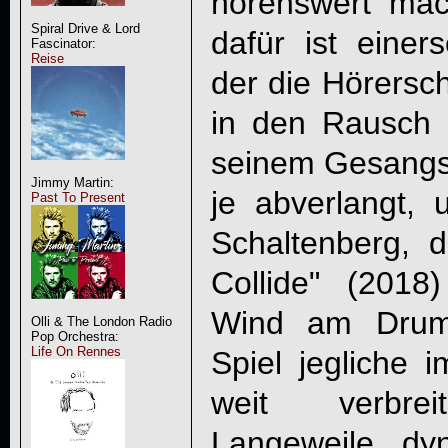
hörenswert mach
Spiral Drive & Lord
dafür ist einers
Fascinator:
Reise
der die Hörersch
in den Rausch
seinem Gesangs
Jimmy Martin:
je abverlangt, 
Past To Present
Schaltenberg, 
Collide" (2018
Wind am Drumk
Olli & The London Radio
Pop Orchestra:
Life On Rennes
Spiel jegliche i
weit verbrei
Langeweile dy