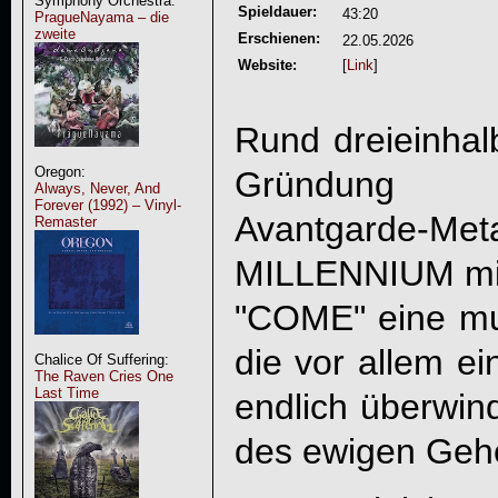
Symphony Orchestra:
Spieldauer:
43:20
PragueNayama – die
zweite
Erschienen:
22.05.2026
Website:
[
Link
]
Rund dreieinhal
Oregon:
Gründung d
Always, Never, And
Forever (1992) – Vinyl-
Avantgarde-M
Remaster
MILLENNIUM
mi
"COME" eine mus
die vor allem ei
Chalice Of Suffering:
The Raven Cries One
Last Time
endlich überwin
des ewigen Geh