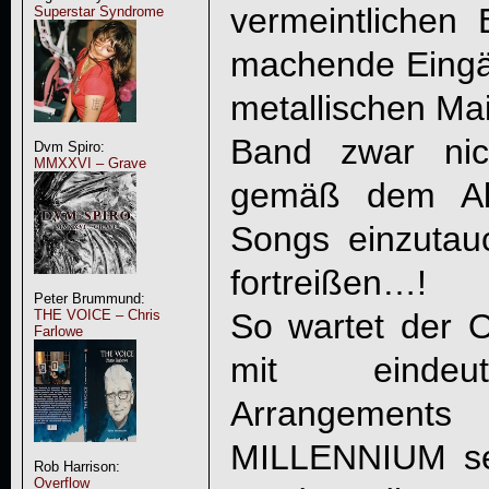
vermeintlichen 
Superstar Syndrome
machende Eingän
metallischen Mai
Band zwar nic
Dvm Spiro:
MMXXVI – Grave
gemäß dem Alb
Songs einzutau
fortreißen…!
Peter Brummund:
So wartet der O
THE VOICE – Chris
Farlowe
mit eindeuti
Arrangements
MILLENNIUM
se
Rob Harrison:
Overflow