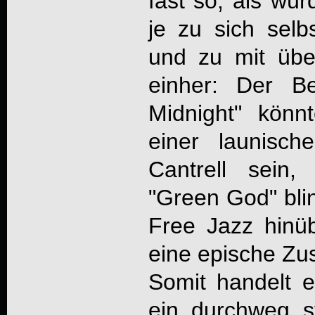
fast so, als wü
je zu sich selb
und zu mit übe
einher: Der B
Midnight" kön
einer launisc
Cantrell sein
"Green God" blin
Free Jazz hinü
eine epische Zus
Somit handelt 
ein durchweg s