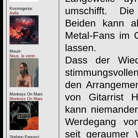
umschifft. Di
Kosmogonia:
Aella
Beiden kann ab
Metal-Fans im 
lassen.
Mourir:
Nous, le venin
Dass der Wied
stimmungsvolle
den Arrangemen
von Gitarrist H
Monkeys On Mars:
Monkeys On Mars
kann niemanden
Werdegang v
seit geraumer W
Stefano Panunzi: