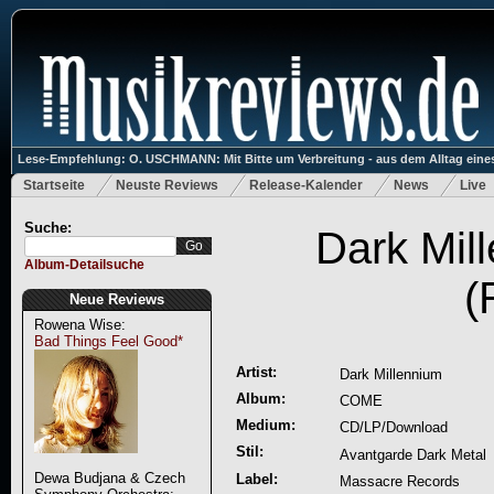
Lese-Empfehlung: O. USCHMANN: Mit Bitte um Verbreitung - aus dem Alltag eines
Startseite
Neuste Reviews
Release-Kalender
News
Live
Suche:
Dark Mi
Album-Detailsuche
(
Neue Reviews
Rowena Wise:
Bad Things Feel Good*
Artist:
Dark Millennium
Album:
COME
Medium:
CD/LP/Download
Stil:
Avantgarde Dark Metal
Dewa Budjana & Czech
Label:
Massacre Records