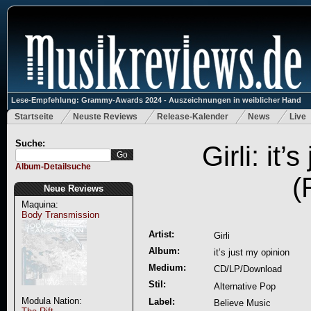
Lese-Empfehlung: Grammy-Awards 2024 - Auszeichnungen in weiblicher Hand
Startseite
Neuste Reviews
Release-Kalender
News
Live
Suche:
Girli: it’
Album-Detailsuche
(
Neue Reviews
Maquina:
Body Transmission
Artist:
Girli
Album:
it’s just my opinion
Medium:
CD/LP/Download
Stil:
Alternative Pop
Modula Nation:
Label:
Believe Music