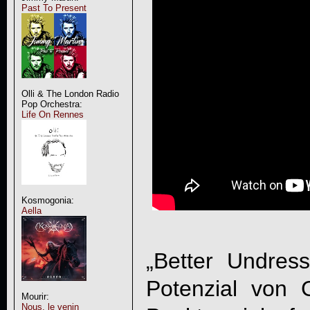
Past To Present
Olli & The London Radio
Pop Orchestra:
Life On Rennes
Kosmogonia:
Aella
„Better Undres
Potenzial von
Mourir:
Nous, le venin