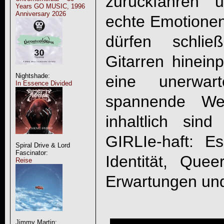
zurückfahren 
Years GO MUSIC, 1996
Anniversary 2026
echte Emotionen
dürfen schlie
Gitarren hinei
Nightshade:
eine unerwar
In Essence Divided
spannende Wen
inhaltlich si
GIRLI
e-haft: E
Spiral Drive & Lord
Fascinator:
Identität, Queer
Reise
Erwartungen und
Jimmy Martin: