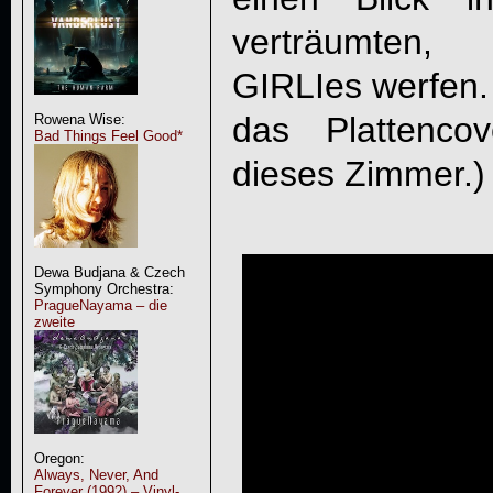
verträumten,
GIRLI
es werfen.
das Plattenco
Rowena Wise:
Bad Things Feel Good*
dieses Zimmer.)
Dewa Budjana & Czech
Symphony Orchestra:
PragueNayama – die
zweite
Oregon:
Always, Never, And
Forever (1992) – Vinyl-