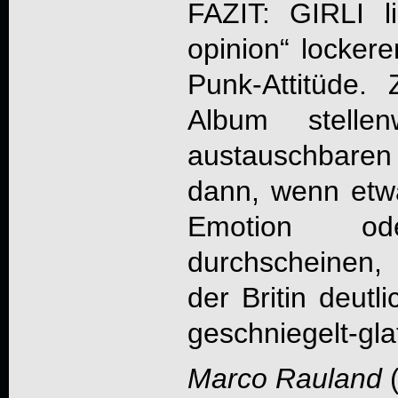
FAZIT:
GIRLI
li
opinion
“ lockere
Punk-Attitüde. 
Album stell
austauschbare
dann, wenn etwa
Emotion ode
durchscheinen, 
der Britin deutl
geschniegelt-gla
Marco Rauland