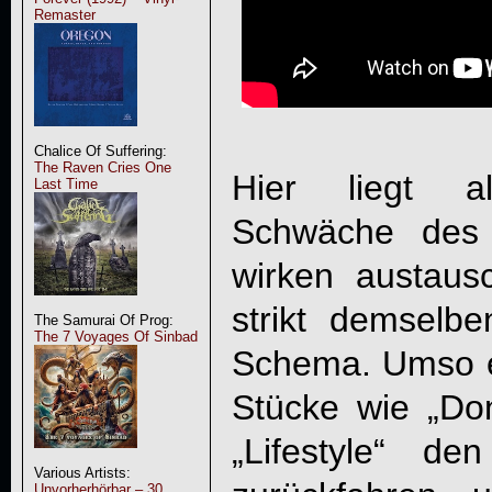
Remaster
Chalice Of Suffering:
The Raven Cries One
Hier liegt a
Last Time
Schwäche des 
wirken austaus
strikt demselbe
The Samurai Of Prog:
The 7 Voyages Of Sinbad
Schema. Umso er
Stücke wie „Do
„Lifestyle“ d
Various Artists:
Unvorherhörbar – 30