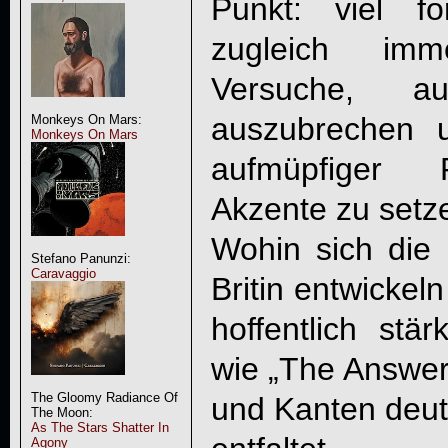
Punkt: viel f
zugleich im
Versuche, a
auszubrechen u
Monkeys On Mars:
Monkeys On Mars
aufmüpfiger P
Akzente zu setz
Wohin sich die 
Stefano Panunzi:
Caravaggio
Britin entwickel
hoffentlich stä
wie „The Answer“
The Gloomy Radiance Of
und Kanten deutl
The Moon:
As The Stars Shatter In
Agony