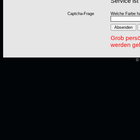
Service ist
Captcha-Frage
Welche Farbe ha
Grob pers
werden gel
© 