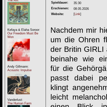
The Rift
Spieldauer:
35:30
Erschienen:
08.05.2026
Website:
[
Link
]
Nachdem mir hier
Kefaya & Elaha Soroor:
Our Freedom Must Be
Won
um die Ohren fl
der Britin
GIRLI
beinahe wie ei
für die Gehörg
Andy Gillmann:
Acoustic Impulse
passt dabei pe
klingt angenehm
leicht melanch
Vanderlust:
The Human Farm
einen Blick 