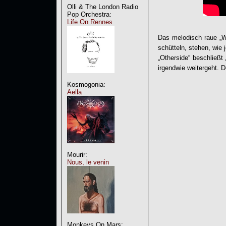
Olli & The London Radio
Pop Orchestra:
Life On Rennes
Das melodisch raue „Wa
schütteln, stehen, wie
„Otherside“ beschließt 
irgendwie weitergeht. 
Kosmogonia:
Aella
Mourir:
Nous, le venin
Monkeys On Mars: