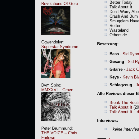
Better Today
Revelations Of Gore
Talk About It
Don’t Worry Ab
Crash And Burn
Smugglers Hav
Rotten
Wasteland
Otherside
Ggwendolyn:
Besetzung:
Superstar Syndrome
Bass
-
Sid Ryan
Gesang
-
Sid R
Gitarre
-
Jack C
Keys
-
Kevin Bi
Schlagzeug
-
J
Dvm Spiro:
MMXXVI – Grave
Alle Reviews dieser 
Break The Rout
Talk About It
(20
Talk About It – 
Interviews:
Peter Brummund:
keine Intervie
THE VOICE – Chris
Farlowe