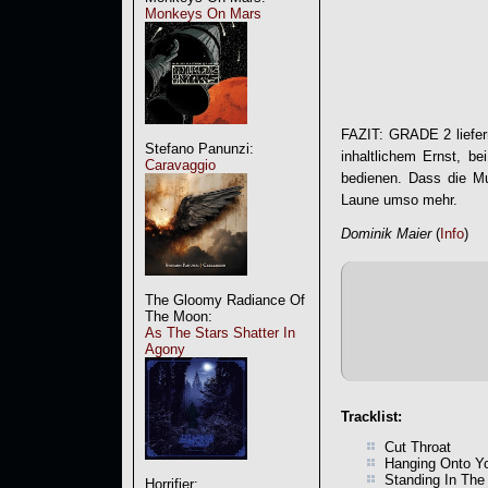
Monkeys On Mars
FAZIT:
GRADE 2
liefe
Stefano Panunzi:
inhaltlichem Ernst, b
Caravaggio
bedienen. Dass die Mu
Laune umso mehr.
Dominik Maier
(
Info
)
The Gloomy Radiance Of
The Moon:
As The Stars Shatter In
Agony
Tracklist:
Cut Throat
Hanging Onto Y
Standing In Th
Horrifier: