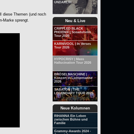
UNDARLIH
All diese Themen (und noch
en-Marke sprengt.
Neu & Live
CRIPPLED BLACK
PHOENIX | Sceaduhelm
Tour 2026
KARNIVOOL | In Verses
Tour 2026
HYPOCRISY | Mass
Hallucination Tour 2026
BRÖSELMASCHINE |
Konzert in Lichtentanne
2026
SABATON | THE
LEGENDARY TOUR 2025
Neue Kolumnen
RIHANNA Ein Leben
zwischen Bühne und
Familie
Grammy-Awards 2024 -