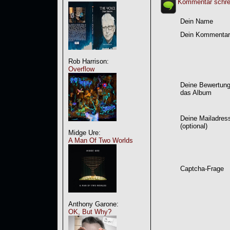
Kommentar schre
Dein Name
Dein Kommentar
Rob Harrison:
Overflow
Deine Bewertung
das Album
Deine Mailadres
(optional)
Midge Ure:
A Man Of Two Worlds
Captcha-Frage
Anthony Garone:
OK, But Why?