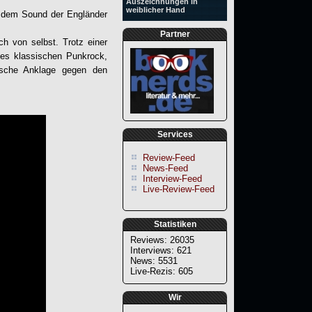
Auszeichnungen in
weiblicher Hand
dem Sound der Engländer
Partner
h von selbst. Trotz einer
des klassischen Punkrock,
ische Anklage gegen den
Services
Review-Feed
News-Feed
Interview-Feed
Live-Review-Feed
Statistiken
Reviews: 26035
Interviews: 621
News: 5531
Live-Rezis: 605
Wir