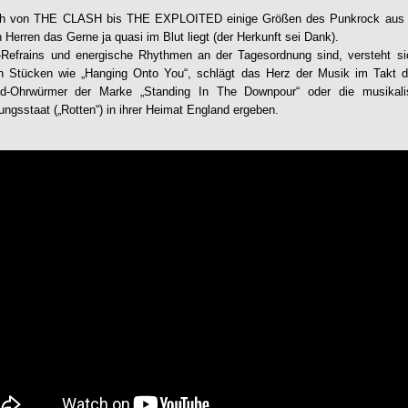
ich von THE CLASH bis THE EXPLOITED einige Größen des Punkrock aus 
Herren das Gerne ja quasi im Blut liegt (der Herkunft sei Dank).
l-Refrains und energische Rhythmen an der Tagesordnung sind, versteht sic
n Stücken wie „Hanging Onto You“, schlägt das Herz der Musik im Takt 
-Ohrwürmer der Marke „Standing In The Downpour“ oder die musikal
sstaat („Rotten“) in ihrer Heimat England ergeben.