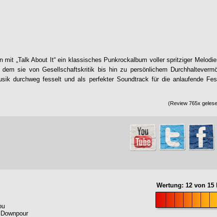
rn mit „Talk About It“ ein klassisches Punkrockalbum voller spritziger Melodie
ei dem sie von Gesellschaftskritik bis hin zu persönlichem Durchhalteverm
sik durchweg fesselt und als perfekter Soundtrack für die anlaufende Fest
(Review 765x gelese
Wertung:
12
von
15
ou
e Downpour