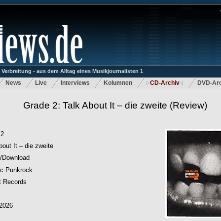
rbreitung - aus dem Alltag eines Musikjournalisten 1
News
Live
Interviews
Kolumnen
CD-Archiv
DVD-Arc
Grade 2: Talk About It – die zweite
(Review)
 2
bout It – die zweite
/Download
ic Punkrock
t Records
.2026