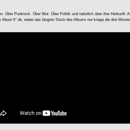
 Über Punkrock. Über Wut. Über Politik und natürlich über ihre Herkunft. 
lk About It“ ab, wobei das längste Stück des Albums nur knapp die drei Minut