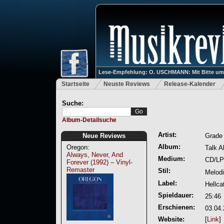
Lese-Empfehlung: O. USCHMANN: Mit Bitte um Ve
Startseite
Neuste Reviews
Release-Kalender
Suche:
Album-Detailsuche
Artist:
Neue Reviews
Grade
Album:
Oregon:
Talk A
Always, Never, And
Medium:
CD/LP
Forever (1992) – Vinyl-
Remaster
Stil:
Melod
Label:
Hellca
Spieldauer:
25:46
Erschienen:
03.04
Website:
[
Link
]