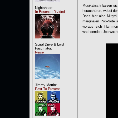
Musikalisch lassen s
Nightshade:
heraushören, wobei den 
In Essence Divided
Dass hier also Mitgrö
marginalen Pop-Note i
woraus sich Hammond
wachsenden Überwachung
Spiral Drive & Lord
Fascinator:
Reise
Jimmy Martin:
Past To Present