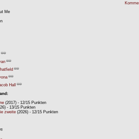
Kommen
out Me
en
yan
hatfield
vona
acob Hall
Band:
ine
(2017) - 12/15 Punkten
26) - 13/15 Punkten
die zweite
(2026) - 12/15 Punkten
ws