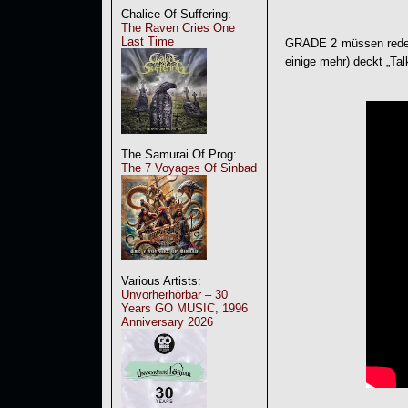
Chalice Of Suffering:
The Raven Cries One
Last Time
GRADE 2 müssen reden.
einige mehr) deckt „Ta
The Samurai Of Prog:
The 7 Voyages Of Sinbad
Various Artists:
Unvorherhörbar – 30
Years GO MUSIC, 1996
Anniversary 2026