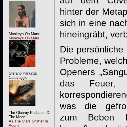
auf dem Cover
hinter der Metap
sich in eine nac
hineingräbt, ver
Monkeys On Mars:
Monkeys On Mars
Die persönliche 
Probleme, welche
Openers „Sangu
Stefano Panunzi:
Caravaggio
das Feuer, f
korrespondier
was die gefro
The Gloomy Radiance Of
zum Beben b
The Moon:
As The Stars Shatter In
Agony