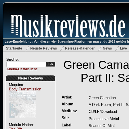
Lese-Empfehlung: Von diesen vier Streaming-Plattformen musst du 2023 gehört 
Startseite
Neuste Reviews
Release-Kalender
News
Live
Suche:
Green Carna
Album-Detailsuche
Part II: 
Neue Reviews
Maquina:
Body Transmission
Artist:
Green Carnation
Album:
A Dark Poem, Part II: S
Medium:
CD/LP/Download
Stil:
Progressive Metal
Modula Nation:
Label:
Season Of Mist