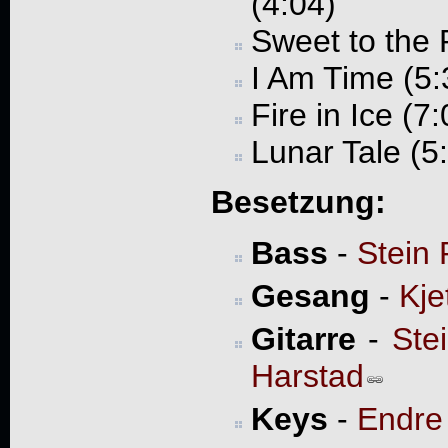
(4:04)
Sweet to the P
I Am Time (5:
Fire in Ice (7:
Lunar Tale (5
Besetzung:
Bass
-
Stein 
Gesang
-
Kje
Gitarre
-
Ste
Harstad
Keys
-
Endre 