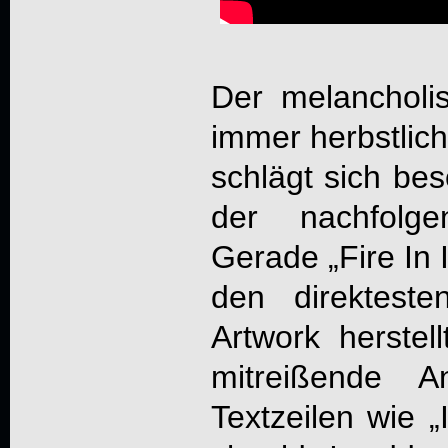
Der melancholi
immer herbstlic
schlägt sich be
der nachfolge
Gerade „Fire In 
den direktest
Artwork herstell
mitreißende A
Textzeilen wie 