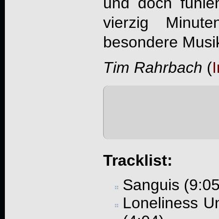
und doch fühlen
vierzig Minut
besondere Musik
Tim Rahrbach
(
I
Tracklist:
Sanguis (9:05
Loneliness Un