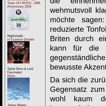
die einnehme
Years GO MUSIC, 1996
Anniversary 2026
wehmutsvoll k
möchte sagen:
reduzierte Tonfo
Nightshade:
Briten durch e
In Essence Divided
kann für die 
gegenständlich
bewusste Akzen
Spiral Drive & Lord
Fascinator:
Reise
Da sich die zur
Gegensatz zum
wohl kaum d
Jimmy Martin: