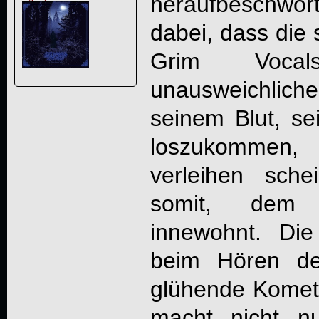
heraufbeschwört
dabei, dass die 
Grim Voca
unausweichliche
seinem Blut, se
loszukommen
verleihen sch
somit, dem 
innewohnt. Die
beim Hören de
glühende Komet i
macht nicht n