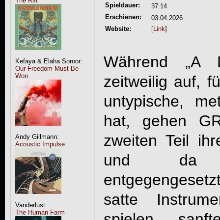
The Rift
Spieldauer:
37:14
Erschienen:
03.04.2026
Website:
[
Link
]
Während „A 
Kefaya & Elaha Soroor:
Our Freedom Must Be
Won
zeitweilig auf, 
untypische, met
hat, gehen
G
zweiten Teil ih
Andy Gillmann:
Acoustic Impulse
und da 
entgegengeset
satte Instrum
Vanderlust:
The Human Farm
spielen san