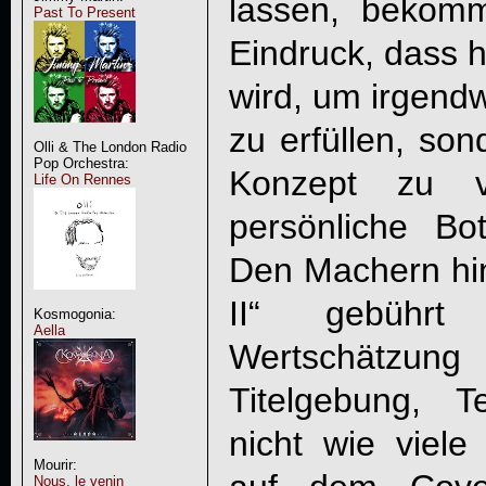
lassen, bekom
Past To Present
Eindruck, dass h
wird, um irgend
zu erfüllen, son
Olli & The London Radio
Pop Orchestra:
Konzept zu v
Life On Rennes
persönliche Bot
Den Machern hin
II“ gebühr
Kosmogonia:
Aella
Wertschätzu
Titelgebung, 
nicht wie viele
Mourir:
Nous, le venin