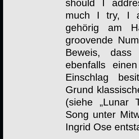
should I addr
much I try, I
gehörig am H
groovende Numm
Beweis, das
ebenfalls eine
Einschlag bes
Grund klassisc
(siehe „Lunar T
Song unter Mitwi
Ingrid Ose entst