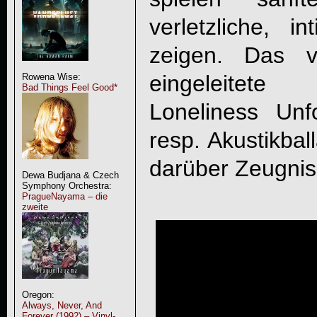
verletzliche, 
zeigen. Das v
eingeleitete 
Rowena Wise:
Bad Things Feel Good*
Loneliness Unf
resp. Akustikbal
darüber Zeugnis
Dewa Budjana & Czech
Symphony Orchestra:
PragueNayama – die
zweite
Oregon:
Always, Never, And
Forever (1992) – Vinyl-