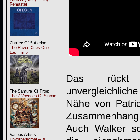
Remaster
Chalice Of Suffering:
The Raven Cries One
Last Time
Das rückt 
unvergleichliche
The Samurai Of Prog:
The 7 Voyages Of Sinbad
Nähe von Patri
Zusammenhan
Auch Walker sc
Various Artists:
Unvorherhörbar – 30